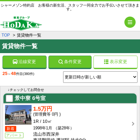
シャーメゾン特約店 お客様の新生活、スタッフ一同全力でお手伝いさせて頂きま
す。
メ
TOP
賃貸物件一覧
賃貸物件一覧
沿線変更
条件変更
表示変更
25
48
～
件目
(380件)
↓チェックしてお問合せ
景中寮
6号室
1.5万円
0円
1R
10㎡
1998年1月
（築28年）
新着
流山市西深井
アパート