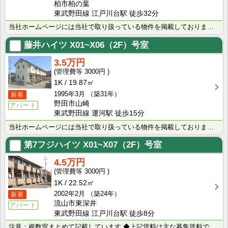
柏市柏の葉
東武野田線 江戸川台駅 徒歩32分
当社ホームページには当社で取り扱っている物件を掲載しております。 現在の募集状況に関しては、スタッフ･･･
藤井ハイツ
X01~X06（2F）号室
3.5万円
3000円
1K
19.87㎡
1995年3月
（築31年）
新着
野田市山崎
アパート
東武野田線 運河駅 徒歩15分
当社ホームページには当社で取り扱っている物件を掲載しております。 現在の募集状況に関しては、スタッフ･･･
第7フジハイツ
X01~X07（2F）号室
4.5万円
3000円
1K
22.52㎡
2002年2月
（築24年）
新着
流山市東深井
アパート
東武野田線 江戸川台駅 徒歩8分
注意：複数室まとめて記載しています ◆上記賃料は主な募集賃料です（4.4万円～4.6万円） ◆室内写･･･