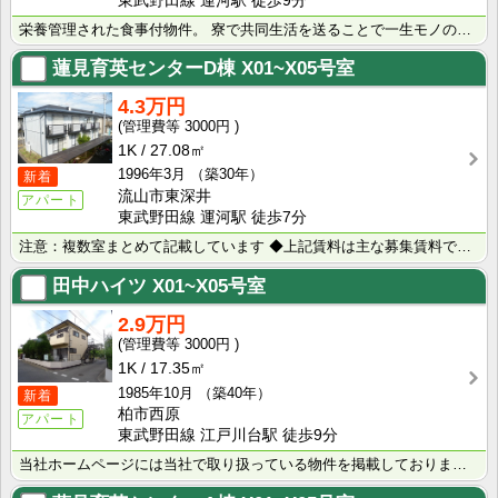
東武野田線 運河駅 徒歩9分
栄養管理された食事付物件。 寮で共同生活を送ることで一生モノの対人スキルと自律心を得られます。多様な･･･
蓮見育英センターD棟
X01~X05号室
4.3万円
3000円
1K
27.08㎡
1996年3月
（築30年）
新着
流山市東深井
アパート
東武野田線 運河駅 徒歩7分
注意：複数室まとめて記載しています ◆上記賃料は主な募集賃料です（4.2万円～4.5万円） ◆･･･
田中ハイツ
X01~X05号室
2.9万円
3000円
1K
17.35㎡
1985年10月
（築40年）
新着
柏市西原
アパート
東武野田線 江戸川台駅 徒歩9分
当社ホームページには当社で取り扱っている物件を掲載しております。 現在の募集状況に関しては、スタッフ･･･