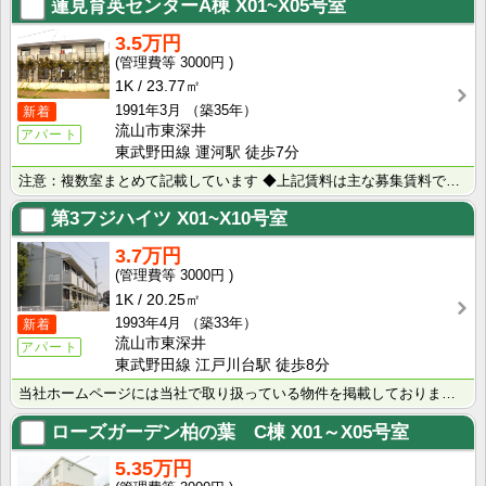
蓮見育英センターA棟
X01~X05号室
3.5万円
3000円
1K
23.77㎡
1991年3月
（築35年）
新着
流山市東深井
アパート
東武野田線 運河駅 徒歩7分
注意：複数室まとめて記載しています ◆上記賃料は主な募集賃料です（3.4万円～3.9万円） ◆室内写･･･
第3フジハイツ
X01~X10号室
3.7万円
3000円
1K
20.25㎡
1993年4月
（築33年）
新着
流山市東深井
アパート
東武野田線 江戸川台駅 徒歩8分
当社ホームページには当社で取り扱っている物件を掲載しております。 現在の募集状況に関しては、スタッフ･･･
ローズガーデン柏の葉 C棟
X01～X05号室
5.35万円