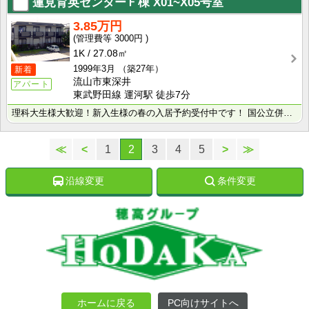
蓮見育英センターＦ棟
X01~X05号室
3.85万円
3000円
1K
27.08㎡
1999年3月
（築27年）
新着
流山市東深井
アパート
東武野田線 運河駅 徒歩7分
理科大生様大歓迎！新入生様の春の入居予約受付中です！ 国公立併願受験の方も国公立の合格発表日まで無料･･･
≪
<
1
2
3
4
5
>
≫
沿線変更
条件変更
ホームに戻る
PC向けサイトへ