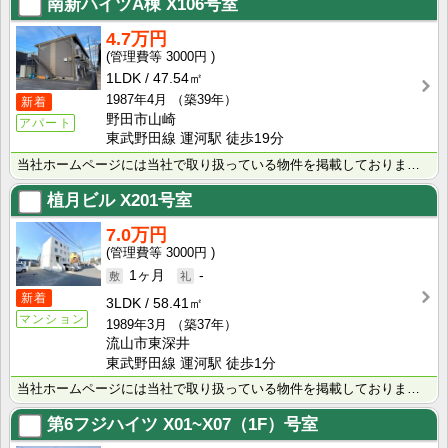
南新ハイツA棟
X106号室
4.7万円
3000円
1LDK
47.54㎡
1987年4月
（築39年）
新着
野田市山崎
アパート
東武野田線 運河駅 徒歩19分
当社ホームページには当社で取り扱っている物件を掲載しております。 現在の募集状況に関しては、スタッフ･･･
植月ビル
X201号室
7.0万円
3000円
1ヶ月
-
新着
3LDK
58.41㎡
マンション
1989年3月
（築37年）
流山市東深井
東武野田線 運河駅 徒歩1分
当社ホームページには当社で取り扱っている物件を掲載しております。 現在の募集状況に関しては、スタッフ･･･
第6フジハイツ
X01~X07（1F）号室