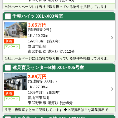
当社ホームページには当社で取り扱っている物件を掲載しております。 現在の募集状況に関しては、スタッフ･･･
千精ハイツ
X01~X03号室
3.05万円
0円
1K
20.23㎡
新着
1993年3月
（築33年）
野田市山崎
アパート
東武野田線 運河駅 徒歩12分
当社ホームページには当社で取り扱っている物件を掲載しております。 現在の募集状況に関しては、スタッフ･･･
蓮見育英センターB棟
X01~X05号室
3.65万円
3000円
1K
27.08㎡
1993年3月
（築33年）
新着
流山市東深井
アパート
東武野田線 運河駅 徒歩8分
注意：複数室まとめて記載しています ◆上記賃料は主な募集賃料です（3.4万円～3.9万円） ◆･･･