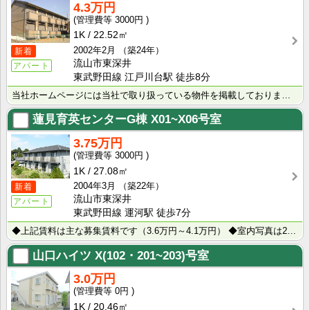
4.3万円
3000円
1K
22.52㎡
2002年2月
（築24年）
新着
流山市東深井
アパート
東武野田線 江戸川台駅 徒歩8分
当社ホームページには当社で取り扱っている物件を掲載しております。 現在の募集状況に関しては、スタッフ･･･
蓮見育英センターG棟
X01~X06号室
3.75万円
3000円
1K
27.08㎡
2004年3月
（築22年）
新着
流山市東深井
アパート
東武野田線 運河駅 徒歩7分
◆上記賃料は主な募集賃料です（3.6万円～4.1万円） ◆室内写真は205号室です（号室により仕様が･･･
山口ハイツ
X(102・201~203)号室
3.0万円
0円
1K
20.46㎡