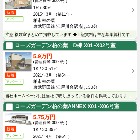
3000円
1R
30㎡
新着
2015年3月
（築11年）
アパート
柏市柏の葉
東武野田線 江戸川台駅 徒歩30分
注意:複数室まとめて掲載しています ◆上記賃料は主な募集賃料です（5.1万円~5.6万円） ◆室内写･･･
ローズガーデン柏の葉 D棟
X01~X02号室
5.9万円
3000円
1K
30.51㎡
2021年3月
（築5年）
新着
柏市柏の葉
アパート
東武野田線 江戸川台駅 徒歩30分
当社ホームページには当社で取り扱っている物件を掲載しております。 現在の募集状況に関しては、スタッフ･･･
ローズガーデン柏の葉ANNEX
X01~X06号室
5.75万円
3000円
新着
1K
30.39㎡
アパート
2021年4月
（築5年）