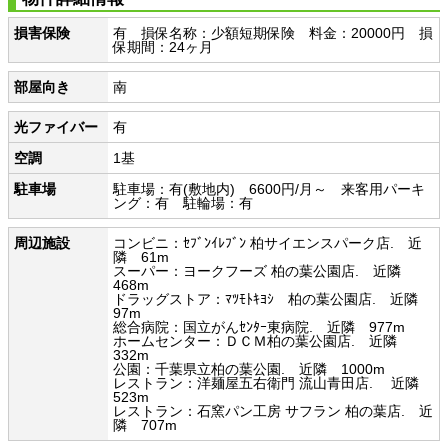
損害保険
有 損保名称：少額短期保険 料金：20000円 損
保期間：24ヶ月
部屋向き
南
光ファイバー
有
空調
1基
駐車場
駐車場：有(敷地内) 6600円/月～ 来客用パーキ
ング：有 駐輪場：有
周辺施設
コンビニ：ｾﾌﾞﾝｲﾚﾌﾞﾝ 柏サイエンスパーク店. 近
隣 61m
スーパー：ヨークフーズ 柏の葉公園店. 近隣
468m
ドラッグストア：ﾏﾂﾓﾄｷﾖｼ 柏の葉公園店. 近隣
97m
総合病院：国立がんｾﾝﾀｰ東病院. 近隣 977m
ホームセンター：ＤＣＭ柏の葉公園店. 近隣
332m
公園：千葉県立柏の葉公園. 近隣 1000m
レストラン：洋麺屋五右衛門 流山青田店. 近隣
523m
レストラン：石窯パン工房 サフラン 柏の葉店. 近
隣 707m