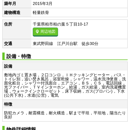
築年月
2015年3月
建物構造
軽量鉄骨
住所
千葉県柏市柏の葉５丁目10-17
周辺地図
交通
東武野田線 江戸川台駅 徒歩30分
設備・特徴
設備
敷地内ゴミ置き場，２口コンロ，ＩＨクッキングヒーター，バス・
トイレ別，追い焚き風呂，浴室乾燥，シャワー，温水洗浄便座，洗
面化粧台，シャワー付洗面台，エアコン，ＢＳ，ＣＳ，電話回線，
光ファイバー，ＴＶインターホン，給湯，ガス給湯，室内洗濯機置
場，ウォークインクローゼット，床下収納，ガス(プロパン)，下水
(公共下水)，水道(公営)，電気
特徴
防犯カメラ，耐震構造，耐火構造，駅まで平坦，平坦地，陽当たり
良好
物件詳細情報