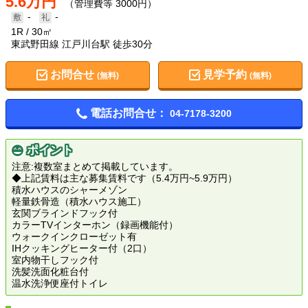
5.6万円
（管理費等 3000円）
-
-
1R
30㎡
東武野田線 江戸川台駅 徒歩30分
お問合せ
見学予約
(無料)
(無料)
電話お問合せ：
04-7178-3200
ポイント
注意:複数室まとめて掲載しています。
◆上記賃料は主な募集賃料です（5.4万円~5.9万円）
積水ハウスのシャーメゾン
軽量鉄骨造（積水ハウス施工）
玄関ブラインドフック付
カラーTVインターホン（録画機能付）
ウォークインクローゼット有
IHクッキングヒーター付（2口）
室内物干しフック付
洗髪洗面化粧台付
温水洗浄便座付トイレ