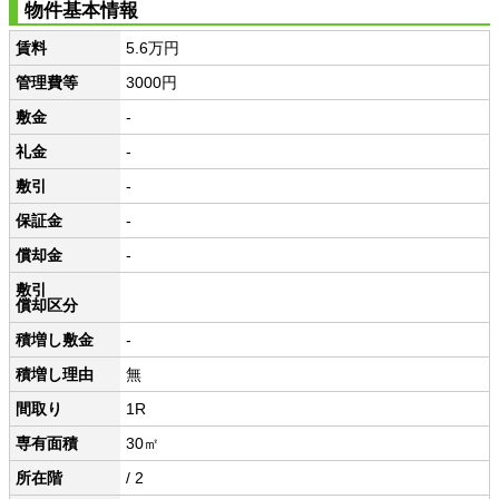
物件基本情報
賃料
5.6万円
管理費等
3000円
敷金
-
礼金
-
敷引
-
保証金
-
償却金
-
敷引
償却区分
積増し敷金
-
積増し理由
無
間取り
1R
専有面積
30㎡
所在階
/ 2