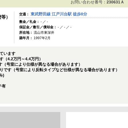
お問い合わせ番号：
230631Ａ
東武野田線 江戸川台駅 徒歩8分
交通：
費等）
敷金／礼金：
- ／ -
保証金／敷引／償却金：
- ／ - ／ -
所在地：
流山市東深井
築年月：
1997年2月
ています
（4.2万円～4.4万円）
です（号室により仕様が異なる場合があります）
りです（号室により反転タイプなど仕様が異なる場合があります）
み)
チ有