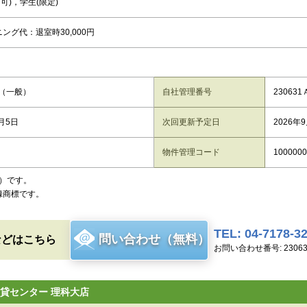
可)，学生(限定)
ング代：退室時30,000円
（一般）
自社管理番号
230631
8月5日
次回更新予定日
2026年
物件管理コード
1000000
）です。
録商標です。
TEL: 04-7178-3
問い合わせ（無料）
などはこちら
お問い合わせ番号: 2306
貸センター 理科大店