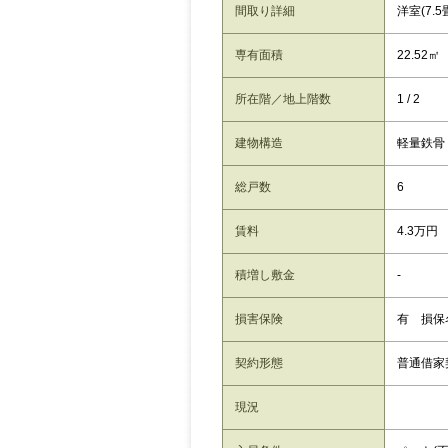
間取り詳細
洋室(7.5
専有面積
22.52㎡
所在階／地上階数
1 / 2
建物構造
軽量鉄骨
総戸数
6
賃料
4.3万円
積増し敷金
-
損害保険
有 損保
契約形態
普通借家
現況