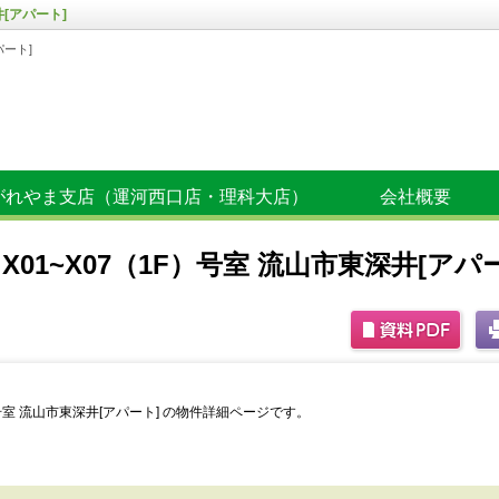
井[アパート]
パート]
がれやま支店（運河西口店・理科大店）
会社概要
X01~X07（1F）号室 流山市東深井[アパ
）号室 流山市東深井[アパート] の物件詳細ページです。