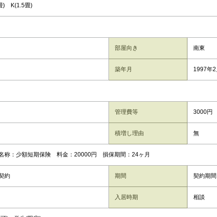
畳) K(1.5畳)
部屋向き
南東
築年月
1997年
管理費等
3000円
積増し理由
無
名称：少額短期保険 料金：20000円 損保期間：24ヶ月
契約
期間
契約期間
入居時期
相談