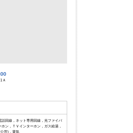
200
31Ａ
電話回線，ネット専用回線，光ファイバ
ーホン，ＴＶインターホン，ガス給湯，
公営)，電気