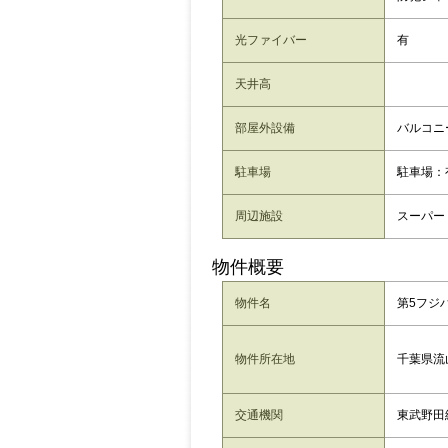
光ファイバー
有
天井高
部屋外設備
バルコニ
駐車場
駐車場：
周辺施設
スーパー：
物件概要
物件名
第5フジハ
千葉県流山
物件所在地
交通機関
東武野田