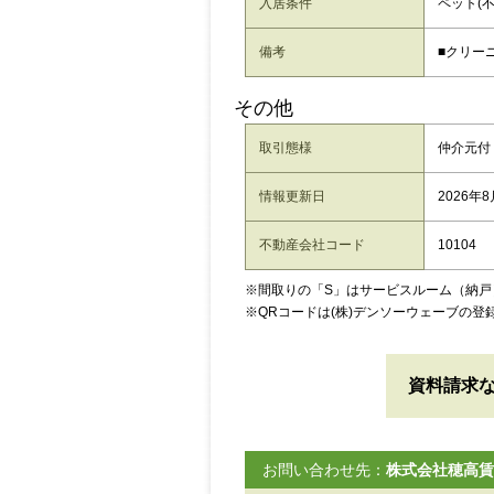
入居条件
ペット(不
備考
■クリーニ
その他
取引態様
仲介元付
情報更新日
2026年
不動産会社コード
10104
※間取りの「S」はサービスルーム（納戸
※QRコードは(株)デンソーウェーブの登
資料請求
お問い合わせ先：
株式会社穂高賃