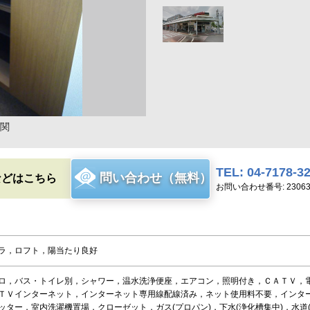
関
TEL: 04-7178-3
問い合わせ（無料）
などはこちら
お問い合わせ番号: 2306
ラ，ロフト，陽当たり良好
ロ，バス・トイレ別，シャワー，温水洗浄便座，エアコン，照明付き，ＣＡＴＶ，
ＴＶインターネット，インターネット専用線配線済み，ネット使用料不要，インタ
ッター，室内洗濯機置場，クローゼット，ガス(プロパン)，下水(浄化槽集中)，水道(