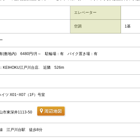
エレベーター
空調
1基
ー
有(敷地内) 6480円/月～ 駐輪場：有 バイク置き場：有
KEIHOKU江戸川台店. 近隣 526m
イツ X01~X07（1F）号室
市東深井1113-50
線 江戸川台駅 徒歩8分