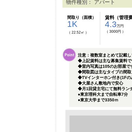
物件種別： アパート
間取り（面積）
賃料（管理
1K
4.3
万円
（ 3000円 ）
（ 22.52㎡ ）
注意：複数室まとめて記載し
◆上記賃料は主な募集賃料です
◆室内写真は105のお部屋
◆間取図は主なタイプの間取
◆TVインターホン付き(1Fの
◆大屋さん敷地内で安心
◆月1回貸主宅にて無料ラン
●東京理科大まで自転車7分
●東京大学まで3350ｍ