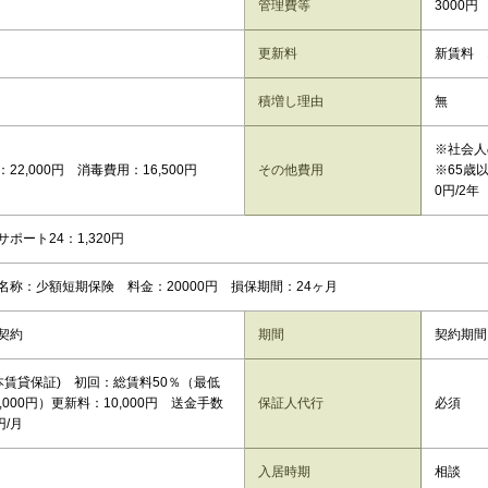
管理費等
3000円
更新料
新賃料 
積増し理由
無
※社会人
22,000円 消毒費用：16,500円
その他費用
※65歳
0円/2年
ポート24：1,320円
名称：少額短期保険 料金：20000円 損保期間：24ヶ月
契約
期間
契約期間
日本賃貸保証) 初回：総賃料50％（最低
,000円）更新料：10,000円 送金手数
保証人代行
必須
円/月
入居時期
相談