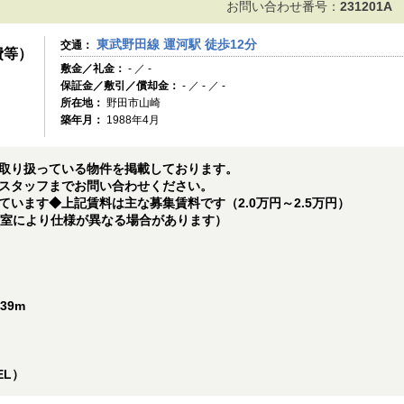
お問い合わせ番号：
231201A
東武野田線 運河駅 徒歩12分
交通：
費等）
敷金／礼金：
- ／ -
保証金／敷引／償却金：
- ／ - ／ -
所在地：
野田市山崎
築年月：
1988年4月
取り扱っている物件を掲載しております。
スタッフまでお問い合わせください。
います◆上記賃料は主な募集賃料です（2.0万円～2.5万円）
号室により仕様が異なる場合があります）
39m
EL）