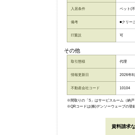
入居条件
ペット(
備考
■クリーニ
IT重説
可
その他
取引態様
代理
情報更新日
2026年
不動産会社コード
10104
※間取りの「S」はサービスルーム（納戸
※QRコードは(株)デンソーウェーブの登
資料請求