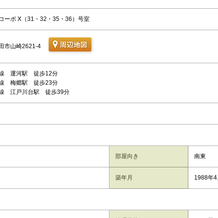
ーポ X（31・32・35・36）号室
市山崎2621-4
線 運河駅 徒歩12分
線 梅郷駅 徒歩23分
線 江戸川台駅 徒歩39分
部屋向き
南東
築年月
1988年