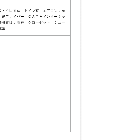
ストイレ同室，トイレ有，エアコン，家
，光ファイバー，ＣＡＴＶインターネッ
濯機置場，雨戸，クローゼット，シュー
電気