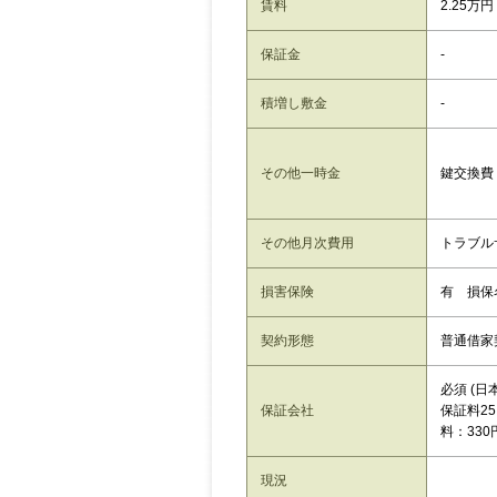
賃料
2.25万円
保証金
-
積増し敷金
-
その他一時金
鍵交換費：
その他月次費用
トラブルサ
損害保険
有 損保
契約形態
普通借家
必須 (
保証会社
保証料25
料：330
現況