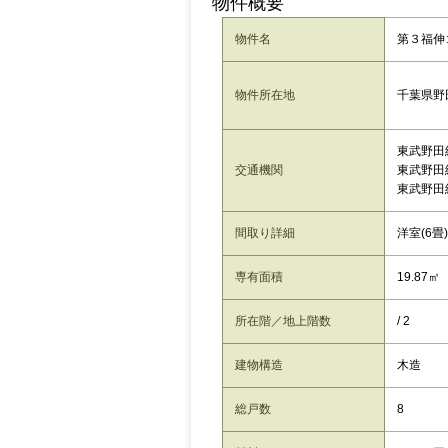
物件概要
物件名
第３福伸コ
千葉県野田
物件所在地
東武野田
交通機関
東武野田
東武野田
間取り詳細
洋室(6畳)
専有面積
19.87㎡
所在階／地上階数
/ 2
建物構造
木造
総戸数
8