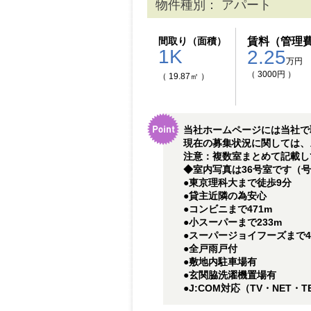
物件種別： アパート
間取り（面積）
賃料（管理
1K
2.25
万円
（ 3000円 ）
（ 19.87㎡ ）
当社ホームページには当社で
現在の募集状況に関しては、
注意：複数室まとめて記載して
◆室内写真は36号室です（
●東京理科大まで徒歩9分
●貸主近隣の為安心
●コンビニまで471m
●小スーパーまで233m
●スーパージョイフーズまで4
●全戸雨戸付
●敷地内駐車場有
●玄関脇洗濯機置場有
●J:COM対応（TV・NET・T