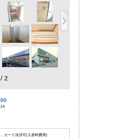
 / 2
200
1A
，カード決済可(入居時費用)