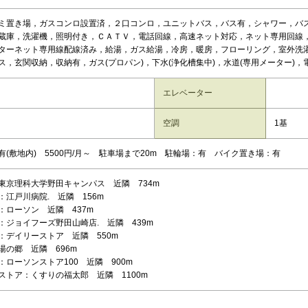
ミ置き場，ガスコンロ設置済，２口コンロ，ユニットバス，バス有，シャワー，バ
蔵庫，洗濯機，照明付き，ＣＡＴＶ，電話回線，高速ネット対応，ネット専用回線
ターネット専用線配線済み，給湯，ガス給湯，冷房，暖房，フローリング，室外洗
ス，玄関収納，収納有，ガス(プロパン)，下水(浄化槽集中)，水道(専用メーター)，
エレベーター
空調
1基
有(敷地内) 5500円/月～ 駐車場まで20m 駐輪場：有 バイク置き場：有
東京理科大学野田キャンパス 近隣 734m
：江戸川病院. 近隣 156m
：ローソン 近隣 437m
：ジョイフーズ野田山崎店. 近隣 439m
：デイリーストア 近隣 550m
湯の郷 近隣 696m
：ローソンストア100 近隣 900m
ストア：くすりの福太郎 近隣 1100m