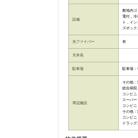
敷地内ゴ
電付，冷
設備
ト，イン
ズボック
光ファイバー
有
天井高
駐車場
駐車場：
その他：
総合病院
コンビニ
スーパー
周辺施設
コンビニ
その他：
コンビニ
ドラッグ