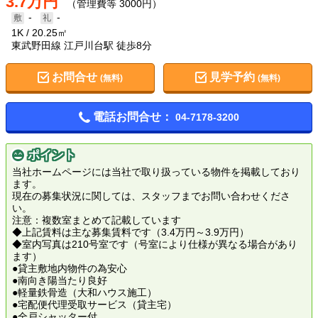
3.7万円
（管理費等 3000円）
-
-
1K
20.25㎡
東武野田線 江戸川台駅 徒歩8分
お問合せ
見学予約
(無料)
(無料)
電話お問合せ：
04-7178-3200
ポイント
当社ホームページには当社で取り扱っている物件を掲載しており
ます。
現在の募集状況に関しては、スタッフまでお問い合わせくださ
い。
注意：複数室まとめて記載しています
◆上記賃料は主な募集賃料です（3.4万円～3.9万円）
◆室内写真は210号室です（号室により仕様が異なる場合があり
ます）
●貸主敷地内物件の為安心
●南向き陽当たり良好
●軽量鉄骨造（大和ハウス施工）
●宅配便代理受取サービス（貸主宅）
●全戸シャッター付