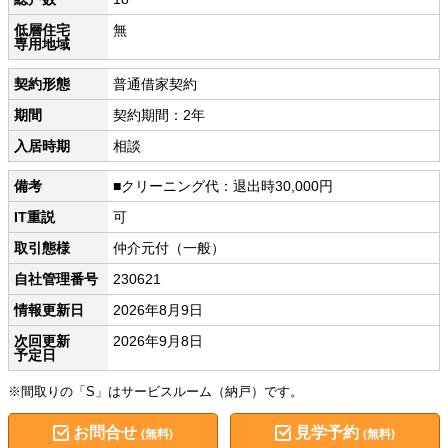
低層住宅
無
専用地域
契約形態
普通借家契約
期間
契約期間：2年
入居時期
相談
備考
■クリーニング代：退出時30,000円
IT重説
可
取引態様
仲介元付（一般）
自社管理番号
230621
情報更新日
2026年8月9日
次回更新
2026年9月8日
予定日
※間取りの「S」はサービスルーム（納戸）です。
お問合せ
見学予約
(無料)
(無料)