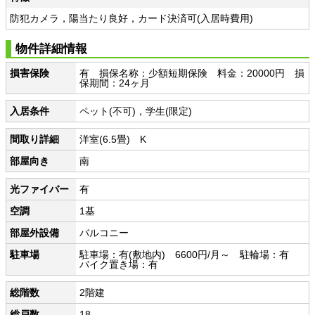
防犯カメラ，陽当たり良好，カード決済可(入居時費用)
物件詳細情報
損害保険
有 損保名称：少額短期保険 料金：20000円 損
保期間：24ヶ月
入居条件
ペット(不可)，学生(限定)
間取り詳細
洋室(6.5畳) K
部屋向き
南
光ファイバー
有
空調
1基
部屋外設備
バルコニー
駐車場
駐車場：有(敷地内) 6600円/月～ 駐輪場：有
バイク置き場：有
総階数
2階建
総戸数
18