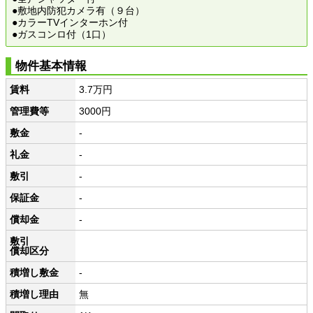
●敷地内防犯カメラ有（９台）
●カラーTVインターホン付
●ガスコンロ付（1口）
物件基本情報
賃料
3.7万円
管理費等
3000円
敷金
-
礼金
-
敷引
-
保証金
-
償却金
-
敷引
償却区分
積増し敷金
-
積増し理由
無