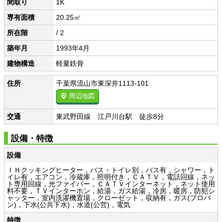
間取り
1K
専有面積
20.25㎡
所在階
/ 2
築年月
1993年4月
建物構造
軽量鉄骨
住所
千葉県流山市東深井1113-101
周辺地図
交通
東武野田線 江戸川台駅 徒歩8分
設備・特徴
設備
ＩＨクッキングヒーター，バス・トイレ別，バス有，シャワー，ト
イレ有，エアコン，冷蔵庫，照明付き，ＣＡＴＶ，電話回線，ネッ
ト専用回線，光ファイバー，ＣＡＴＶインターネット，ネット使用
料不要，ＴＶインターホン，給湯，ガス給湯，冷房，暖房，防犯シ
ャッター，室内洗濯機置場，クローゼット，収納有，ガス(プロパ
ン)，下水(公共下水)，水道(公営)，電気
特徴