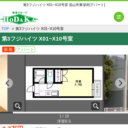
第3フジハイツ X01~X10号室 流山市東深井[アパート]
メ
TOP
第3フジハイツ X01~X10号室
第3フジハイツ
X01~X10号室
新着
アパート
1 / 10
洋室6.5