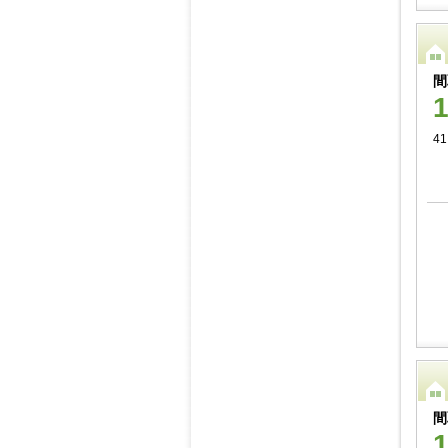
間
41
間