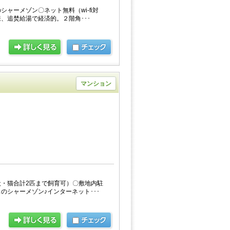
ャーメゾン〇ネット無料（wi-fi対
、追焚給湯で経済的。２階角･･･
マンション
・猫合計2匹まで飼育可）〇敷地内駐
のシャーメゾン♪インターネット･･･