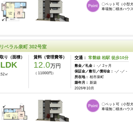
〇ペット可（小型犬
車場無〇積水ハウス
リベラル泉町 302号室
取り（面積）
賃料（管理費等）
交通：
常磐線 柏駅 徒歩10分
1LDK
12.0
万円
敷金／礼金：
-／ 2ヶ月
保証金／敷引／償却金：
-／ -／ -
（ 11000円）
.52㎡
所在地：
柏市泉町
築年月：
新築
2026年10月
〇ペット可（小型犬
車場無〇積水ハウス