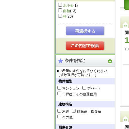
北小金
(1)
南柏
(13)
柏
(20)
再選択する
間
18
条件を指定
■ご希望の条件をお選びください。
（複数選択が可能です。）
物件種別
マンション
アパート
一戸建／その他居住用
建物構造
木造
鉄筋系・鉄骨系
その他
間
画像有無