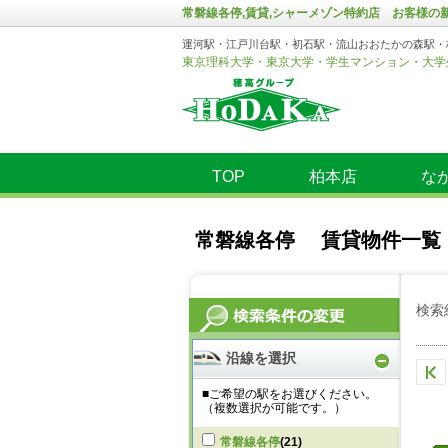
常磐線各停,賃貸,シャーメゾン特約店 お客様
運河駅・江戸川台駅・初石駅・流山おおたかの森駅・
東京理科大学・東京大学・学生マンション・大学
TOP
柏本店
な
常磐線各停 賃貸物件一覧
検索
沿線を選択
■ご希望の駅をお選びください。
（複数選択が可能です。）
常磐線各停
(21)