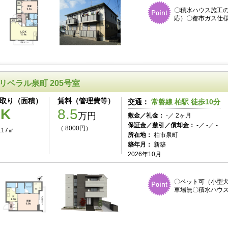
〇積水ハウス施工のシ
応）〇都市ガス仕様
リベラル泉町 205号室
取り（面積）
賃料（管理費等）
交通：
常磐線 柏駅 徒歩10分
1K
8.5
万円
敷金／礼金：
-／ 2ヶ月
保証金／敷引／償却金：
-／ -／ -
（ 8000円）
.17㎡
所在地：
柏市泉町
築年月：
新築
2026年10月
〇ペット可（小型犬
車場無〇積水ハウス