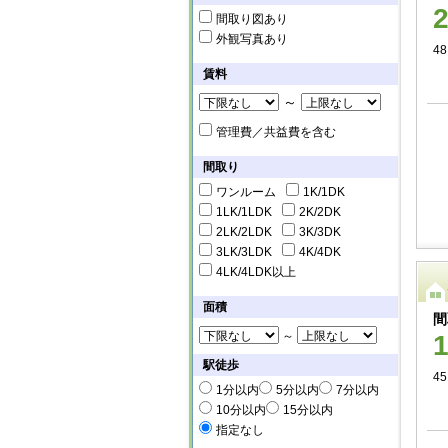
間取り図あり
外観写真あり
48
賃料
～
管理費／共益費を含む
間取り
ワンルーム
1K/1DK
1LK/1LDK
2K/2DK
2LK/2LDK
3K/3DK
3LK/3LDK
4K/4DK
4LK/4LDK以上
面積
間
～
駅徒歩
45
1分以内
5分以内
7分以内
10分以内
15分以内
指定なし