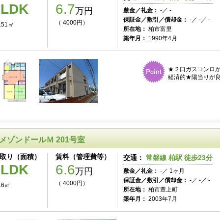
2LDK
6.7
万円
敷金／礼金：
-／ -
保証金／敷引／償却金：
-／ -／ -
（ 4000円）
.51㎡
所在地：
柏市富里
築年月：
1990年4月
★２口ガスコンロ
経済的★陽当りが良
メゾンドールＭ 201号室
取り（面積）
賃料（管理費等）
交通：
常磐線 柏駅 徒歩23分
1LDK
6.6
万円
敷金／礼金：
-／ 1ヶ月
保証金／敷引／償却金：
-／ -／ -
（ 4000円）
.6㎡
所在地：
柏市豊上町
築年月：
2003年7月