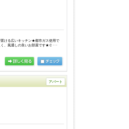
が置ける広いキッチン★都市ガス使用で
く、風通しの良いお部屋です★Ｃ･･･
アパート