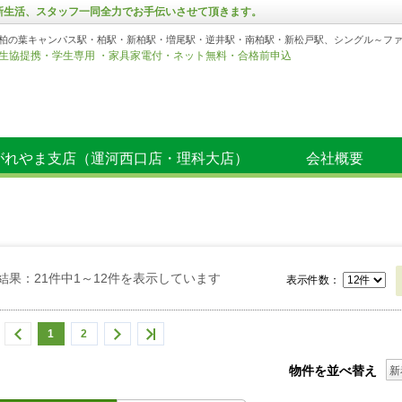
の新生活、スタッフ一同全力でお手伝いさせて頂きます。
柏の葉キャンパス駅・柏駅・新柏駅・増尾駅・逆井駅・南柏駅・新松戸駅、シングル～フ
生協提携・学生専用 ・家具家電付・ネット無料・合格前申込
がれやま支店（運河西口店・理科大店）
会社概要
結果：21件中1～12件を表示しています
表示件数：
1
2
物件を並べ替え
新