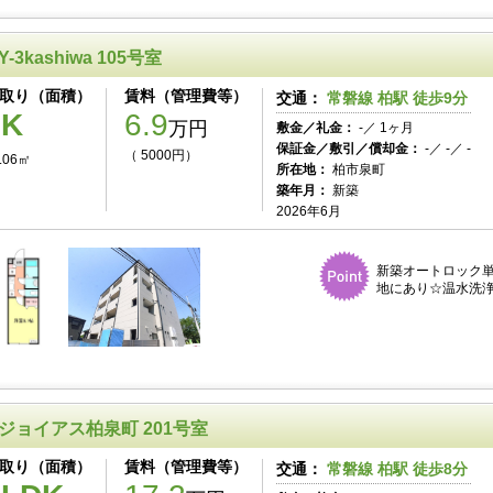
Y-3kashiwa 105号室
取り（面積）
賃料（管理費等）
交通：
常磐線 柏駅 徒歩9分
1K
6.9
万円
敷金／礼金：
-／ 1ヶ月
保証金／敷引／償却金：
-／ -／ -
（ 5000円）
.06㎡
所在地：
柏市泉町
築年月：
新築
2026年6月
新築オートロック
地にあり☆温水洗浄
ジョイアス柏泉町 201号室
取り（面積）
賃料（管理費等）
交通：
常磐線 柏駅 徒歩8分