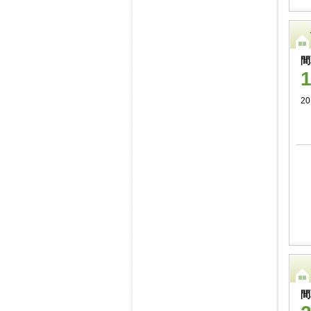
間
20
間