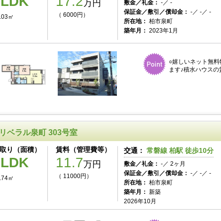
2LDK
17.2
万円
敷金／礼金：
-／ -
保証金／敷引／償却金：
-／ -／ -
（ 6000円）
.03㎡
所在地：
柏市泉町
築年月：
2023年1月
○嬉しいネット無料
ます♪積水ハウスの
リベラル泉町 303号室
取り（面積）
賃料（管理費等）
交通：
常磐線 柏駅 徒歩10分
1LDK
11.7
万円
敷金／礼金：
-／ 2ヶ月
保証金／敷引／償却金：
-／ -／ -
（ 11000円）
.74㎡
所在地：
柏市泉町
築年月：
新築
2026年10月