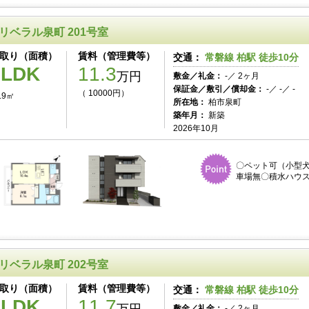
リベラル泉町 201号室
取り（面積）
賃料（管理費等）
交通：
常磐線 柏駅 徒歩10分
1LDK
11.3
万円
敷金／礼金：
-／ 2ヶ月
保証金／敷引／償却金：
-／ -／ -
（ 10000円）
.9㎡
所在地：
柏市泉町
築年月：
新築
2026年10月
〇ペット可（小型犬
車場無〇積水ハウス
リベラル泉町 202号室
取り（面積）
賃料（管理費等）
交通：
常磐線 柏駅 徒歩10分
1LDK
11.7
敷金／礼金：
-／ 2ヶ月