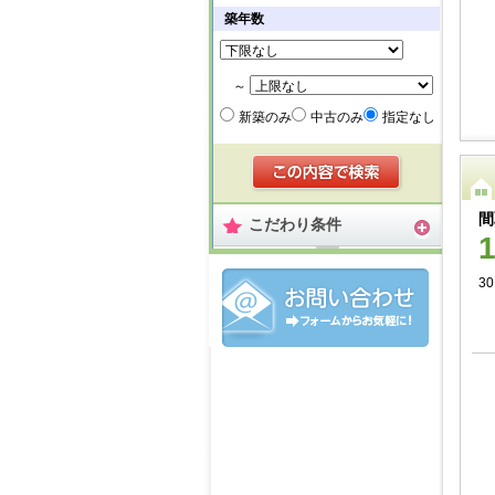
築年数
～
新築のみ
中古のみ
指定なし
間
こだわり条件
30