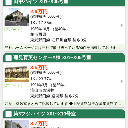
田中ハイツ
X01~X05号室
2.9万円
3000円
1K
17.35㎡
1985年10月
（築40年）
アパート
柏市西原
東武野田線 江戸川台駅 徒歩9分
当社ホームページには当社で取り扱っている物件を掲載しております。 現在の募集状況に関しては、スタッフ･･･
蓮見育英センターA棟
X01~X05号室
3.5万円
3000円
1K
23.77㎡
1991年3月
（築35年）
アパート
流山市東深井
東武野田線 運河駅 徒歩7分
注意：複数室まとめて記載しています ◆上記賃料は主な募集賃料です（3.4万円～3.9万円） ◆室内写･･･
第3フジハイツ
X01~X10号室
3.7万円