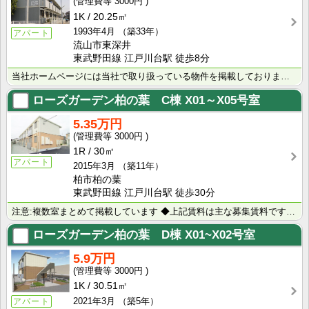
3000円
1K
20.25㎡
1993年4月
（築33年）
アパート
流山市東深井
東武野田線 江戸川台駅 徒歩8分
当社ホームページには当社で取り扱っている物件を掲載しております。 現在の募集状況に関しては、スタッフ･･･
ローズガーデン柏の葉 C棟
X01～X05号室
5.35万円
3000円
1R
30㎡
アパート
2015年3月
（築11年）
柏市柏の葉
東武野田線 江戸川台駅 徒歩30分
注意:複数室まとめて掲載しています ◆上記賃料は主な募集賃料です（5.1万円~5.6万円） ◆室内写･･･
ローズガーデン柏の葉 D棟
X01~X02号室
5.9万円
3000円
1K
30.51㎡
2021年3月
（築5年）
アパート