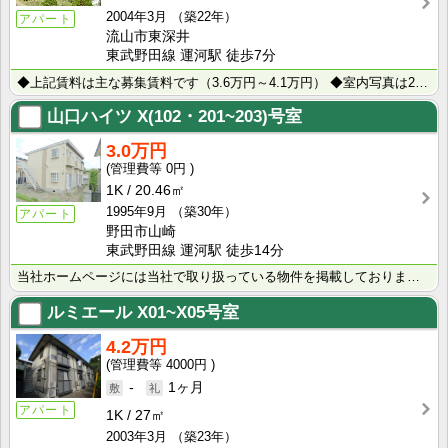
2004年3月
（築22年）
アパート
流山市東深井
東武野田線 運河駅 徒歩7分
◆上記賃料は主な募集賃料です（3.6万円～4.1万円） ◆室内写真は205号室です（号室により仕様が･･･
山口ハイツ
X(102・201~203)号室
3.0万円
0円
1K
20.46㎡
1995年9月
（築30年）
アパート
野田市山崎
東武野田線 運河駅 徒歩14分
当社ホームページには当社で取り扱っている物件を掲載しております。 現在の募集状況に関しては、スタッフ･･･
ルミエール
X01~X05号室
4.2万円
4000円
-
1ヶ月
アパート
1K
27㎡
2003年3月
（築23年）