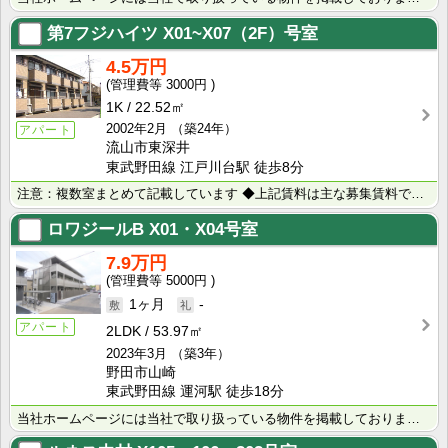
第7フジハイツ
X01~X07（2F）号室
4.5万円
3000円
1K
22.52㎡
2002年2月
（築24年）
アパート
流山市東深井
東武野田線 江戸川台駅 徒歩8分
注意：複数室まとめて記載しています ◆上記賃料は主な募集賃料です（4.4万円～4.6万円） ◆室内写･･･
ロワジールB
X01・X04号室
7.9万円
5000円
1ヶ月
-
アパート
2LDK
53.97㎡
2023年3月
（築3年）
野田市山崎
東武野田線 運河駅 徒歩18分
当社ホームページには当社で取り扱っている物件を掲載しております。 現在の募集状況に関しては、スタッフ･･･