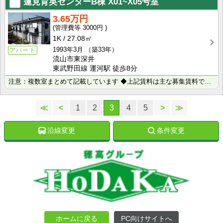
蓮見育英センターB棟
X01~X05号室
3.65万円
3000円
1K
27.08㎡
1993年3月
（築33年）
アパート
流山市東深井
東武野田線 運河駅 徒歩8分
注意：複数室まとめて記載しています ◆上記賃料は主な募集賃料です（3.4万円～3.9万円） ◆･･･
≪
<
1
2
3
4
5
>
≫
沿線変更
条件変更
ホームに戻る
PC向けサイトへ