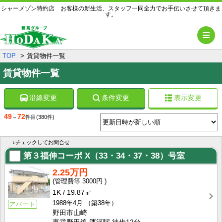
シャーメゾン特約店 お客様の新生活、スタッフ一同全力でお手伝いさせて頂きま
す。
メ
TOP
賃貸物件一覧
賃貸物件一覧
沿線変更
条件変更
表示変更
49
72
～
件目
(380件)
↓チェックしてお問合せ
第３福伸コーポ
X（33・34・37・38）号室
2.25万円
3000円
1K
19.87㎡
1988年4月
（築38年）
アパート
野田市山崎