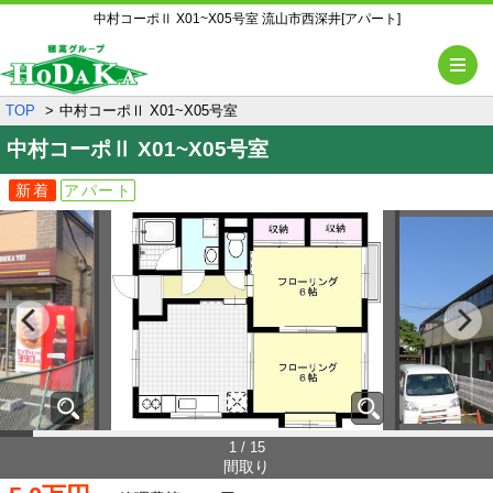
中村コーポⅡ X01~X05号室 流山市西深井[アパート]
メ
TOP
中村コーポⅡ X01~X05号室
中村コーポⅡ
X01~X05号室
新着
アパート
1 / 15
間取り