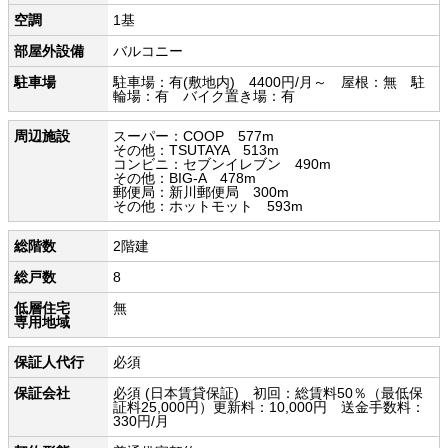
空調
1基
部屋外設備
バルコニー
駐車場
駐車場：有(敷地内) 4400円/月～ 屋根：無 駐
輪場：有 バイク置き場：有
周辺施設
スーパー：COOP 577m
その他：TSUTAYA 513m
コンビニ：セブンイレブン 490m
その他：BIG-A 478m
郵便局：新川郵便局 300m
その他：ホットモット 593m
総階数
2階建
総戸数
8
低層住宅
無
専用地域
保証人代行
必須
保証会社
必須 (日本賃貸保証) 初回：総賃料50％（最低保
証料25,000円）更新料：10,000円 送金手数料：
330円/月