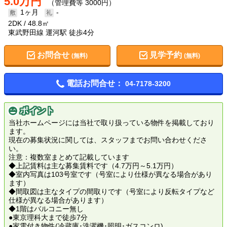
5.0万円
（管理費等 3000円）
1ヶ月
-
2DK
48.8㎡
東武野田線 運河駅 徒歩4分
お問合せ
見学予約
(無料)
(無料)
電話お問合せ：
04-7178-3200
ポイント
当社ホームページには当社で取り扱っている物件を掲載しており
ます。
現在の募集状況に関しては、スタッフまでお問い合わせくださ
い。
注意：複数室まとめて記載しています
◆上記賃料は主な募集賃料です（4.7万円～5.1万円）
◆室内写真は103号室です（号室により仕様が異なる場合があり
ます）
◆間取図は主なタイプの間取りです（号室により反転タイプなど
仕様が異なる場合があります）
◆1階はバルコニー無し
●東京理科大まで徒歩7分
●家電付き物件(冷蔵庫･洗濯機･照明･ガスコンロ)