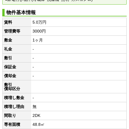
物件基本情報
賃料
5.0万円
管理費等
3000円
敷金
1ヶ月
礼金
-
敷引
-
保証金
-
償却金
-
敷引
償却区分
積増し敷金
-
積増し理由
無
間取り
2DK
専有面積
48.8㎡