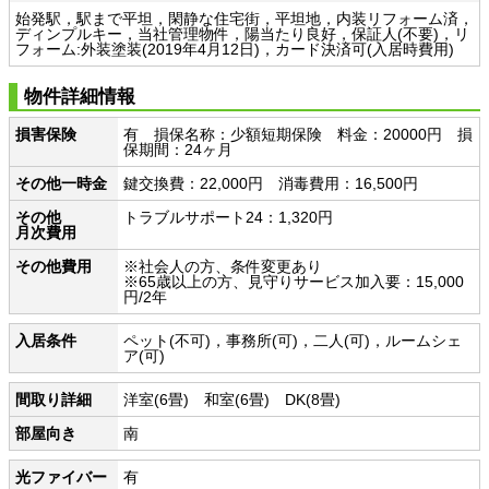
始発駅，駅まで平坦，閑静な住宅街，平坦地，内装リフォーム済，
ディンプルキー，当社管理物件，陽当たり良好，保証人(不要)，リ
フォーム:外装塗装(2019年4月12日)，カード決済可(入居時費用)
物件詳細情報
損害保険
有 損保名称：少額短期保険 料金：20000円 損
保期間：24ヶ月
その他一時金
鍵交換費：22,000円 消毒費用：16,500円
その他
トラブルサポート24：1,320円
月次費用
その他費用
※社会人の方、条件変更あり
※65歳以上の方、見守りサービス加入要：15,000
円/2年
入居条件
ペット(不可)，事務所(可)，二人(可)，ルームシェ
ア(可)
間取り詳細
洋室(6畳) 和室(6畳) DK(8畳)
部屋向き
南
光ファイバー
有