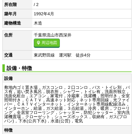
所在階
/ 2
築年月
1992年4月
建物構造
木造
住所
千葉県流山市西深井
周辺地図
交通
東武野田線 運河駅 徒歩4分
設備・特徴
設備
敷地内ゴミ置き場，ガスコンロ，２口コンロ，バス・トイレ別，バ
ス有，追い焚き風呂，脱衣所，シャワー，トイレ有，洗面所独立，
洗面化粧台，エアコン，家電付，冷蔵庫，洗濯機，照明付き，全室
照明付き，ＣＡＴＶ，高速ネット対応，ネット専用回線，光ファイ
バー，ＣＡＴＶインターネット，インターネット専用線配線済み，
インターホン，給湯，ガス給湯，３点給湯，冷房，暖房，フローリ
ング，全居室フローリング，シャッター，防犯シャッター，室内洗
濯機置場，クローゼット，シューズボックス，収納有，ガス(プロ
パン)，下水(公共下水)，水道(公営)，電気
特徴