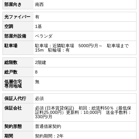
部屋向き
南西
光ファイバー
有
空調
1基
部屋外設備
ベランダ
駐車場
駐車場：近隣駐車場 5000円/月～ 駐車場まで
15m 駐輪場：有
総階数
2階建
総戸数
8
低層住宅
無
専用地域
保証人代行
必須
保証会社
必須 (日本賃貸保証) 初回：総賃料50％（最低保
証料25,000円）更新料：10,000円 送金手数料：
330円/月
契約形態
普通借家契約
期間
契約期間：2年