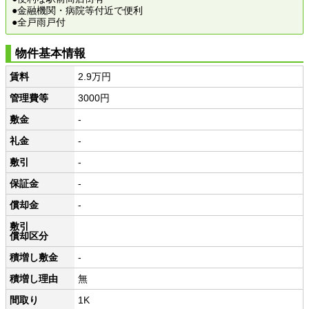
●金融機関・病院等付近で便利
●全戸雨戸付
物件基本情報
賃料
2.9万円
管理費等
3000円
敷金
-
礼金
-
敷引
-
保証金
-
償却金
-
敷引
償却区分
積増し敷金
-
積増し理由
無
間取り
1K