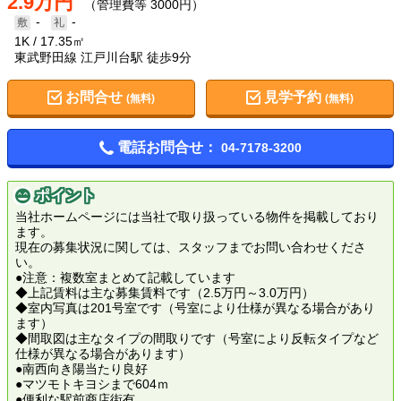
2.9万円
（管理費等 3000円）
-
-
1K
17.35㎡
東武野田線 江戸川台駅 徒歩9分
お問合せ
見学予約
(無料)
(無料)
電話お問合せ：
04-7178-3200
ポイント
当社ホームページには当社で取り扱っている物件を掲載しており
ます。
現在の募集状況に関しては、スタッフまでお問い合わせくださ
い。
●注意：複数室まとめて記載しています
◆上記賃料は主な募集賃料です（2.5万円～3.0万円）
◆室内写真は201号室です（号室により仕様が異なる場合があり
ます）
◆間取図は主なタイプの間取りです（号室により反転タイプなど
仕様が異なる場合があります）
●南西向き陽当たり良好
●マツモトキヨシまで604ｍ
●便利な駅前商店街有