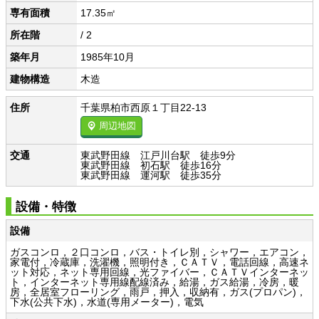
専有面積
17.35㎡
所在階
/ 2
築年月
1985年10月
建物構造
木造
住所
千葉県柏市西原１丁目22-13
周辺地図
交通
東武野田線 江戸川台駅 徒歩9分
東武野田線 初石駅 徒歩16分
東武野田線 運河駅 徒歩35分
設備・特徴
設備
ガスコンロ，２口コンロ，バス・トイレ別，シャワー，エアコン，
家電付，冷蔵庫，洗濯機，照明付き，ＣＡＴＶ，電話回線，高速ネ
ット対応，ネット専用回線，光ファイバー，ＣＡＴＶインターネッ
ト，インターネット専用線配線済み，給湯，ガス給湯，冷房，暖
房，全居室フローリング，雨戸，押入，収納有，ガス(プロパン)，
下水(公共下水)，水道(専用メーター)，電気