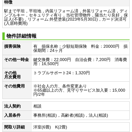
特徴
駅まで平坦，平坦地，内装リフォーム済，外装リフォーム済，ディ
ンプルキー，セキュリティ有り，当社管理物件，陽当たり良好，保
証人(不要)，リフォーム:外壁塗装(2023年5月30日)，カード決済可
(入居時費用)
物件詳細情報
損害保険
有 損保名称：少額短期保険 料金：20000円 損
保期間：24ヶ月
その他一時金
鍵交換費：22,000円 自治会費：7,200円 消毒費
用：16,500円
その他
トラブルサポート24：1,320円
月次費用
その他費用
※社会人の方、条件変更あり
※65歳以上の方、見守りサービス加入要：15,000
円/2年
法人契約
相談
入居条件
事務所(相談)，高齢者(相談)，法人(相談)
間取り詳細
洋室(6畳) K(2畳)