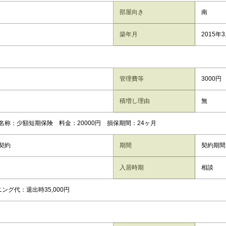
部屋向き
南
築年月
2015年
管理費等
3000円
積増し理由
無
名称：少額短期保険 料金：20000円 損保期間：24ヶ月
契約
期間
契約期間
入居時期
相談
ング代：退出時35,000円