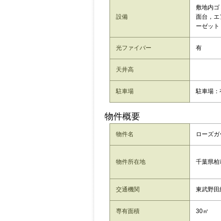
敷地内ゴ
設備
面台，エ
ーゼット
光ファイバー
有
天井高
駐車場
駐車場：
物件概要
物件名
ローズガ
千葉県柏
物件所在地
交通機関
東武野田
専有面積
30㎡