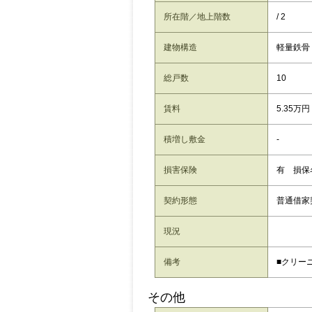
所在階／地上階数
/ 2
建物構造
軽量鉄骨
総戸数
10
賃料
5.35万円
積増し敷金
-
損害保険
有 損保
契約形態
普通借家
現況
備考
■クリーニ
その他