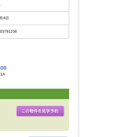
A
9月4日
03791158
200
1A