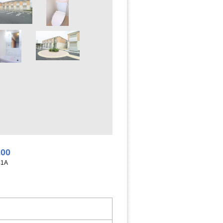
200
1A