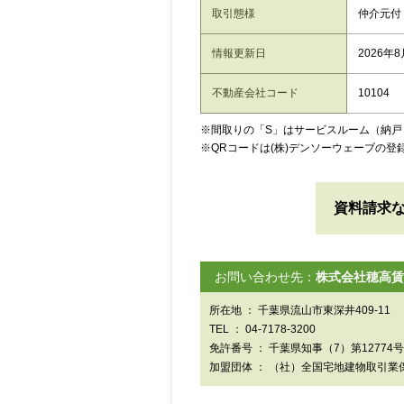
取引態様
仲介元付
情報更新日
2026年
不動産会社コード
10104
※間取りの「S」はサービスルーム（納戸
※QRコードは(株)デンソーウェーブの登
資料請求
お問い合わせ先：
株式会社穂高賃
所在地 ： 千葉県流山市東深井409-11
TEL ： 04-7178-3200
免許番号 ： 千葉県知事（7）第12774号
加盟団体 ： （社）全国宅地建物取引業