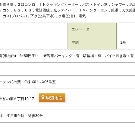
ミ置き場，２口コンロ，ＩＨクッキングヒーター，バス・トイレ別，シャワー，温
アコン，ＢＳ，ＣＳ，電話回線，光ファイバー，ＴＶインターホン，給湯，ガス給
，ガス(プロパン)，下水(公共下水)，水道(公営)，電気
エレベーター
空調
1基
有(敷地内) 6480円/月～ 来客用パーキング：有 駐輪場：有 バイク置き場：有
ーデン柏の葉 C棟 X01～X05号室
市柏の葉５丁目10-17
線 江戸川台駅 徒歩30分