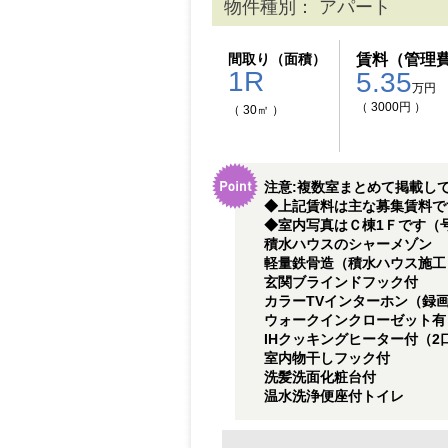
物件種別： アパート
間取り（面積）
賃料（管理
1R
5.35
万円
（ 3000円 ）
（ 30㎡ ）
注意:複数室まとめて掲載し
◆上記賃料は主な募集賃料です（
◆室内写真はＣ棟1Ｆです（
積水ハウスのシャーメゾン
軽量鉄骨造（積水ハウス施工
玄関ブラインドフック付
カラーTVインターホン（録
ウォークインクローゼット有
IHクッキングヒーター付（2
室内物干しフック付
洗髪洗面化粧台付
温水洗浄便座付トイレ