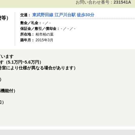
お問い合わせ番号：
231541A
東武野田線 江戸川台駅 徒歩30分
交通：
費等）
敷金／礼金：
- ／ -
保証金／敷引／償却金：
- ／ - ／ -
所在地：
柏市柏の葉
築年月：
2015年3月
ています
5.1万円~5.6万円）
号室により仕樣が異なる場合があります）
）
画機能付）
口）