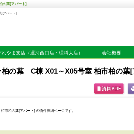
柏の葉[アパート]
葉[アパート]
がれやま支店（運河西口店・理科大店）
会社概要
の葉 C棟 X01～X05号室 柏市柏の葉[
室 柏市柏の葉[アパート] の物件詳細ページです。