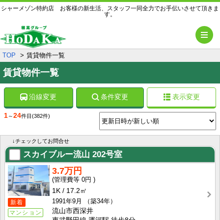
シャーメゾン特約店 お客様の新生活、スタッフ一同全力でお手伝いさせて頂きま
す。
メ
TOP
賃貸物件一覧
賃貸物件一覧
沿線変更
条件変更
表示変更
1
24
～
件目
(382件)
↓チェックしてお問合せ
スカイブルー流山
202号室
3.7万円
0円
1K
17.2㎡
1991年9月
（築34年）
新着
流山市西深井
マンション