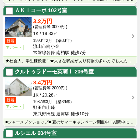
ＡＫＩコーポ
102号室
3.2万円
3000円
1K
18.33㎡
1993年2月
（築33年）
新着
流山市向小金
アパート
常磐線各停 南柏駅 徒歩7分
★社会人、学生様歓迎！★大きな収納があり荷物の多い方でも大丈夫です。初期費用もお安く、お引越時の負担･･･
クルトゥラドーモ英萌Ⅰ
206号室
3.4万円
2000円
1K
20.28㎡
新着
1987年3月
（築39年）
アパート
野田市山崎
東武野田線 運河駅 徒歩10分
■シャーメゾンショップ■ 夏のサマーキャンペーン開催中！期間中にお申込みいただいたお客様へ、500円･･･
ルシエル
604号室