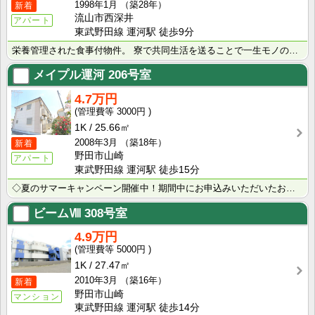
1998年1月
（築28年）
新着
流山市西深井
アパート
東武野田線 運河駅 徒歩9分
栄養管理された食事付物件。 寮で共同生活を送ることで一生モノの対人スキルと自律心を得られます。多様な･･･
メイプル運河
206号室
4.7万円
3000円
1K
25.66㎡
2008年3月
（築18年）
新着
野田市山崎
アパート
東武野田線 運河駅 徒歩15分
◇夏のサマーキャンペーン開催中！期間中にお申込みいただいたお客様へ、500円分のQUOカード＋日用品･･･
ビームⅧ
308号室
4.9万円
5000円
1K
27.47㎡
2010年3月
（築16年）
新着
野田市山崎
マンション
東武野田線 運河駅 徒歩14分