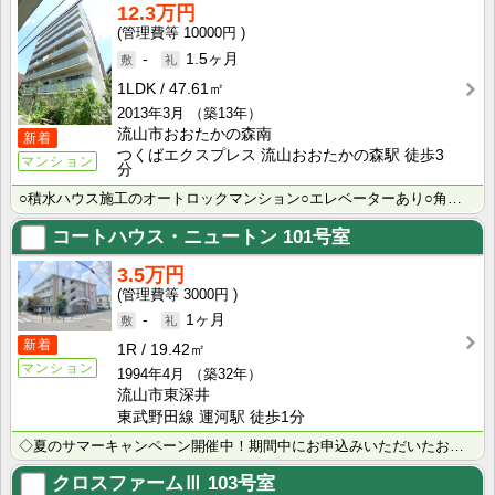
12.3万円
10000円
-
1.5ヶ月
1LDK
47.61㎡
2013年3月
（築13年）
流山市おおたかの森南
新着
つくばエクスプレス 流山おおたかの森駅 徒歩3
マンション
分
○積水ハウス施工のオートロックマンション○エレベーターあり○角部屋☆オール電化（エコキュート）採用で･･･
コートハウス・ニュートン
101号室
3.5万円
3000円
-
1ヶ月
新着
1R
19.42㎡
マンション
1994年4月
（築32年）
流山市東深井
東武野田線 運河駅 徒歩1分
◇夏のサマーキャンペーン開催中！期間中にお申込みいただいたお客様へ、500円分のQUOカード＋日用品･･･
クロスファームⅢ
103号室