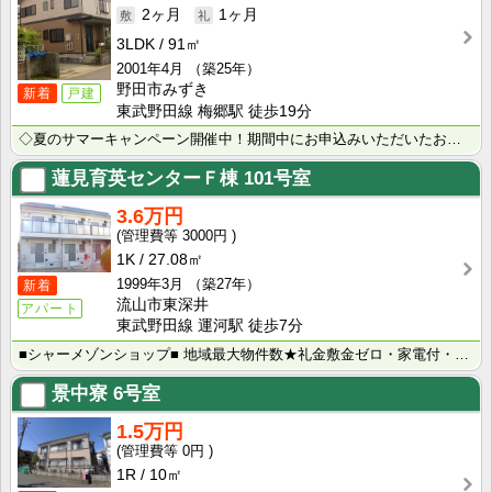
2ヶ月
1ヶ月
3LDK
91㎡
2001年4月
（築25年）
野田市みずき
新着
戸建
東武野田線 梅郷駅 徒歩19分
◇夏のサマーキャンペーン開催中！期間中にお申込みいただいたお客様へ、500円分のQUOカード＋日用品･･･
蓮見育英センターＦ棟
101号室
3.6万円
3000円
1K
27.08㎡
1999年3月
（築27年）
新着
流山市東深井
アパート
東武野田線 運河駅 徒歩7分
■シャーメゾンショップ■ 地域最大物件数★礼金敷金ゼロ・家電付・大手ハウスメーカー施工物件・学生様向･･･
景中寮
6号室
1.5万円
0円
1R
10㎡