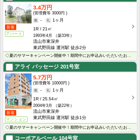
3.4万円
3000円
-
1ヶ月
新着
1R
21㎡
アパート
1993年4月
（築33年）
流山市東深井
東武野田線 運河駅 徒歩2分
◇夏のサマーキャンペーン開催中！期間中にお申込みいただいたお客様へ、500円分のQUOカード＋日用品･･･
アライ パッセージ
201号室
5.7万円
10000円
-
1ヶ月
1R
25.54㎡
2004年3月
（築22年）
流山市東深井
新着
東武野田線 運河駅 徒歩1分
マンション
◇夏のサマーキャンペーン開催中！期間中にお申込みいただいたお客様へ、500円分のQUOカード＋日用品･･･
コーポアルベール
104号室