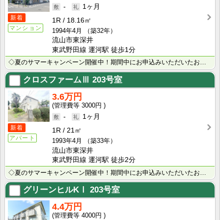
-
1ヶ月
新着
1R
18.16㎡
マンション
1994年4月
（築32年）
流山市東深井
東武野田線 運河駅 徒歩1分
◇夏のサマーキャンペーン開催中！期間中にお申込みいただいたお客様へ、500円分のQUOカード＋日用品･･･
クロスファームⅢ
203号室
3.6万円
3000円
-
1ヶ月
新着
1R
21㎡
アパート
1993年4月
（築33年）
流山市東深井
東武野田線 運河駅 徒歩2分
◇夏のサマーキャンペーン開催中！期間中にお申込みいただいたお客様へ、500円分のQUOカード＋日用品･･･
グリーンヒルKⅠ
203号室
4.4万円
4000円