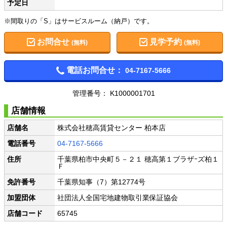
予定日
※間取りの「S」はサービスルーム（納戸）です。
お問合せ
見学予約
(無料)
(無料)
電話お問合せ：
04-7167-5666
管理番号： K1000001701
店舗情報
店舗名
株式会社穂高賃貸センター 柏本店
電話番号
04-7167-5666
住所
千葉県柏市中央町５－２１ 穂高第１ブラザｰズ柏１
Ｆ
免許番号
千葉県知事（7）第12774号
加盟団体
社団法人全国宅地建物取引業保証協会
店舗コード
65745