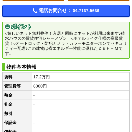
電話お問合せ：
04-7167-5666
ポイント
○嬉しいネット無料物件！入居と同時にネットが利用出来ます♪積
水ハウスの賃貸住宅シャーメゾン！○ホテルライク仕様の高級賃
貸！○オートロック・防犯カメラ・カラーモニターホンでセキュリ
ティー配慮♪この建物は省エネルギー性能に優れたＺＥＨ－Ｍで
す。
物件基本情報
賃料
17.2万円
管理費等
6000円
敷金
-
礼金
-
敷引
-
保証金
-
償却金
-