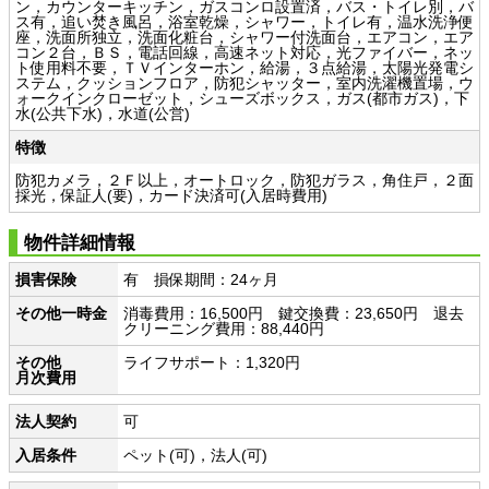
ン，カウンターキッチン，ガスコンロ設置済，バス・トイレ別，バ
ス有，追い焚き風呂，浴室乾燥，シャワー，トイレ有，温水洗浄便
座，洗面所独立，洗面化粧台，シャワー付洗面台，エアコン，エア
コン２台，ＢＳ，電話回線，高速ネット対応，光ファイバー，ネッ
ト使用料不要，ＴＶインターホン，給湯，３点給湯，太陽光発電シ
ステム，クッションフロア，防犯シャッター，室内洗濯機置場，ウ
ォークインクローゼット，シューズボックス，ガス(都市ガス)，下
水(公共下水)，水道(公営)
特徴
防犯カメラ，２Ｆ以上，オートロック，防犯ガラス，角住戸，２面
採光，保証人(要)，カード決済可(入居時費用)
物件詳細情報
損害保険
有 損保期間：24ヶ月
その他一時金
消毒費用：16,500円 鍵交換費：23,650円 退去
クリーニング費用：88,440円
その他
ライフサポート：1,320円
月次費用
法人契約
可
入居条件
ペット(可)，法人(可)