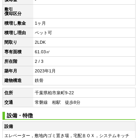
敷引
償却区分
積増し敷金
1ヶ月
積増し理由
ペット可
間取り
2LDK
専有面積
61.03㎡
所在階
2 / 3
築年月
2023年1月
建物構造
鉄骨
住所
千葉県柏市泉町9-22
交通
常磐線 柏駅 徒歩8分
設備・特徴
設備
エレベーター，敷地内ゴミ置き場，宅配ＢＯＸ，システムキッチ