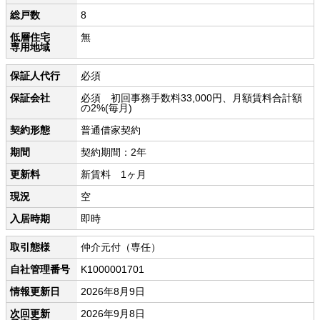
総戸数
8
低層住宅
無
専用地域
保証人代行
必須
保証会社
必須 初回事務手数料33,000円、月額賃料合計額
の2%(毎月)
契約形態
普通借家契約
期間
契約期間：2年
更新料
新賃料 1ヶ月
現況
空
入居時期
即時
取引態様
仲介元付（専任）
自社管理番号
K1000001701
情報更新日
2026年8月9日
次回更新
2026年9月8日