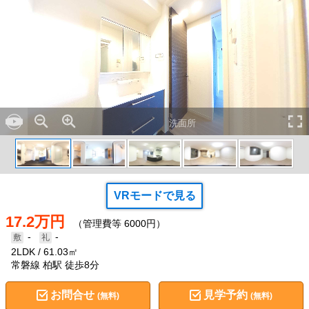
洗面所
VRモードで見る
17.2万円
（管理費等 6000円）
-
-
2LDK
61.03㎡
常磐線 柏駅 徒歩8分
お問合せ
見学予約
(無料)
(無料)