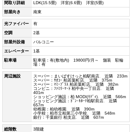
間取り詳細
LDK(15.5畳) 洋室(6.6畳) 洋室(5畳)
部屋向き
南東
光ファイバー
有
空調
2基
部屋外設備
バルコニー
エレベーター
1基
駐車場
駐車場：有(敷地内) 19800円/月～ 舗装 駐輪
場：有
周辺施設
スーパー：まいばすけっと柏駅南店. 近隣 233m
スーパー：ﾔｵｺｰ 柏若葉町店. 近隣 375m
スーパー：ﾏﾐｰﾌﾟﾗｽ 柏若葉町店. 近隣 382m
コンビニ：ﾌｧﾐﾘｰﾏｰﾄ 柏中央一丁目店. 近隣
401m
ショッピング施設：柏 MODI(ﾓﾃﾞｨ). 近隣 566m
ショッピング施設：ﾄﾞﾝ･ｷﾎｰﾃ柏駅前店. 近隣
657m
幼稚園：柏幼稚園. 近隣 390m
小学校：柏市立柏第三小学校. 近隣 548m
銀行：千葉銀行 柏支店. 近隣 607m
総階数
3階建