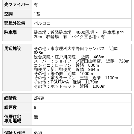
光ファイバー
有
空調
1基
部屋外設備
バルコニー
駐車場
駐車場：近隣駐車場 4000円/月～ 駐車場まで
20m 駐輪場：有 バイク置き場：有
周辺施設
その他：東京理科大学野田キャンパス 近隣
688m
総合病院：江戸川病院. 近隣 463m
スーパー：ジョイフーズ野田山崎店. 近隣 728m
コンビニ：ローソン 近隣 800m
郵便局：新川郵便局 近隣 964m
その他：湯の郷 近隣 1000m
その他：家系ラーメン 王道 近隣 1100m
その他：TSUTAYA 近隣 1179m
その他：ホットモット 近隣 1300m
総階数
2階建
総戸数
6
低層住宅
無
専用地域
保証人代行
必須