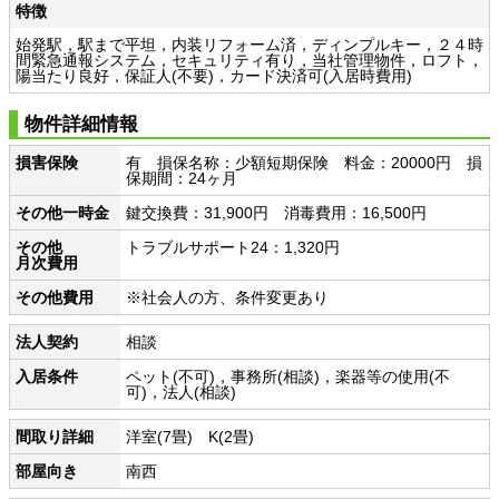
特徴
始発駅，駅まで平坦，内装リフォーム済，ディンプルキー，２４時
間緊急通報システム，セキュリティ有り，当社管理物件，ロフト，
陽当たり良好，保証人(不要)，カード決済可(入居時費用)
物件詳細情報
損害保険
有 損保名称：少額短期保険 料金：20000円 損
保期間：24ヶ月
その他一時金
鍵交換費：31,900円 消毒費用：16,500円
その他
トラブルサポート24：1,320円
月次費用
その他費用
※社会人の方、条件変更あり
法人契約
相談
入居条件
ペット(不可)，事務所(相談)，楽器等の使用(不
可)，法人(相談)
間取り詳細
洋室(7畳) K(2畳)
部屋向き
南西