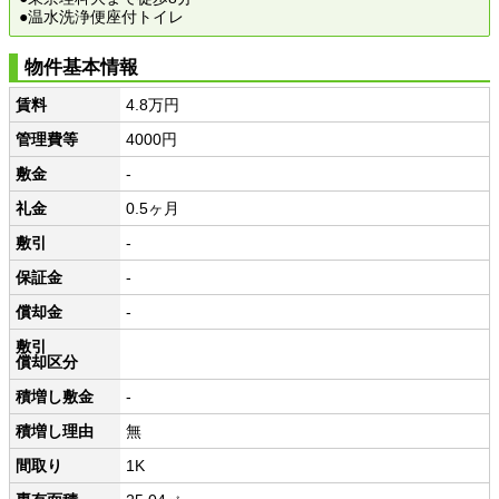
●温水洗浄便座付トイレ
物件基本情報
賃料
4.8万円
管理費等
4000円
敷金
-
礼金
0.5ヶ月
敷引
-
保証金
-
償却金
-
敷引
償却区分
積増し敷金
-
積増し理由
無
間取り
1K