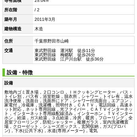
専有面積
25.04㎡
所在階
/ 2
築年月
2011年3月
建物構造
木造
住所
千葉県野田市山崎
交通
東武野田線 運河駅 徒歩11分
東武野田線 梅郷駅 徒歩26分
東武野田線 江戸川台駅 徒歩36分
設備・特徴
設備
敷地内ゴミ置き場，２口コンロ，ＩＨクッキングヒーター，バス・
トイレ別，バス有，浴室乾燥，脱衣所，シャワー，トイレ有，温水
洗浄便座，洗面台，洗面所にドア，シャワー付洗面台，エアコン，
家電付，冷蔵庫，洗濯機，照明付き，ＣＡＴＶ，電話回線，高速ネ
ット対応，ネット専用回線，光ファイバー，ＣＡＴＶインターネッ
ト，インターネット専用線配線済み，インターホン，ＴＶインター
ホン，給湯，ガス給湯，３点給湯，冷房，暖房，フローリング，全
居室フローリング，防犯シャッター，複層ガラス，室内洗濯機置
場，クローゼット，シューズボックス，玄関収納，ガス(プロパ
ン)，下水(公共下水)，水道(専用メーター)，電気