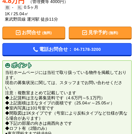
4.8万円
（管理費等 4000円）
-
0.5ヶ月
1K
25.04㎡
東武野田線 運河駅 徒歩11分
お問合せ
見学予約
(無料)
(無料)
電話お問合せ：
04-7178-3200
ポイント
当社ホームページには当社で取り扱っている物件を掲載しており
ます。
現在の募集状況に関しては、スタッフまでお問い合わせくださ
い。
注意：複数室まとめて記載しています
◆上記賃料は主な募集賃料です（4.6万円～5.1万円）
◆上記面積は主なタイプの面積です（25.04㎡～25.05㎡）
◆室内写真は101号室です
◆間取図は1Kタイプです（号室により反転タイプなど仕様が異な
る場合があります）
◆下記の部屋の向きは南西向きです
◆ロフト有（2階のみ）
●東京理科大まで徒歩8分