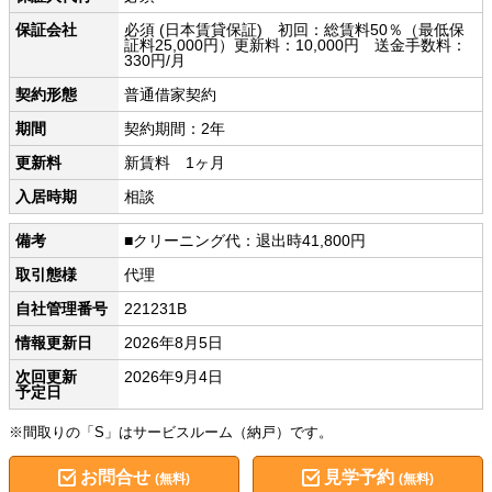
保証会社
必須 (日本賃貸保証) 初回：総賃料50％（最低保
証料25,000円）更新料：10,000円 送金手数料：
330円/月
契約形態
普通借家契約
期間
契約期間：2年
更新料
新賃料 1ヶ月
入居時期
相談
備考
■クリーニング代：退出時41,800円
取引態様
代理
自社管理番号
221231B
情報更新日
2026年8月5日
次回更新
2026年9月4日
予定日
※間取りの「S」はサービスルーム（納戸）です。
お問合せ
見学予約
(無料)
(無料)