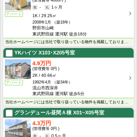
4000円
-
1ヶ月
アパート
1K
29.25㎡
2008年1月
（築18年）
野田市山崎
東武野田線 運河駅 徒歩18分
当社ホームページには当社で取り扱っている物件を掲載しております。 現在の募集状況に関しては、スタッフ･･･
YKハイツ
X103･X205号室
4.9万円
0円
2K
40.66㎡
1992年4月
（築34年）
アパート
流山市西深井
東武野田線 運河駅 徒歩5分
当社ホームページには当社で取り扱っている物件を掲載しております。 現在の募集状況に関しては、スタッフ･･･
グランデュール昼間Ａ棟
X01~X05号室
4.3万円
0円
-
0.5ヶ月