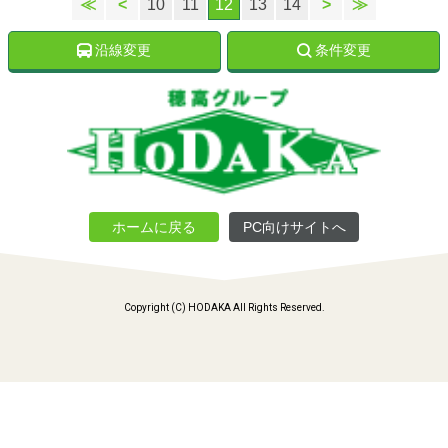
≪
<
10
11
12
13
14
>
≫
沿線変更
条件変更
ホームに戻る
PC向けサイトへ
Copyright (C) HODAKA All Rights Reserved.