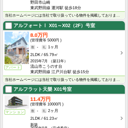
野田市山崎
東武野田線 運河駅 徒歩18分
当社ホームページには当社で取り扱っている物件を掲載しております。 現在の募集状況に関しては、スタッフ･･･
アルフォートⅠ
X01～X02（2F）号室
8.0万円
5000円
-
1ヶ月
2LDK
65.79㎡
2015年7月
（築11年）
流山市こうのす台
アパート
東武野田線 江戸川台駅 徒歩15分
当社ホームページには当社で取り扱っている物件を掲載しております。 現在の募集状況に関しては、スタッフ･･･
アルフラット天樂
X01号室
11.4万円
10000円
-
2ヶ月
マンション
2LDK
61.23㎡
新築