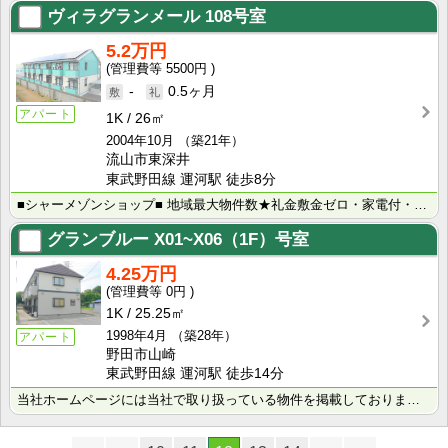
ヴィラグランメール
108号室
5.2万円
5500円
-
0.5ヶ月
アパート
1K
26㎡
2004年10月
（築21年）
流山市東深井
東武野田線 運河駅 徒歩8分
■シャーメゾンショップ■ 地域最大物件数★礼金敷金ゼロ・家電付・大手ハウスメーカー施工物件・学生様向･･･
グランブルー
X01~X06（1F）号室
4.25万円
0円
1K
25.25㎡
1998年4月
（築28年）
アパート
野田市山崎
東武野田線 運河駅 徒歩14分
当社ホームページには当社で取り扱っている物件を掲載しております。 現在の募集状況に関しては、スタッフ･･･