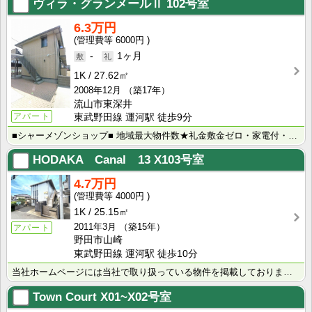
ヴィラ・グランメールⅡ
102号室
6.3万円
6000円
-
1ヶ月
1K
27.62㎡
2008年12月
（築17年）
流山市東深井
アパート
東武野田線 運河駅 徒歩9分
■シャーメゾンショップ■ 地域最大物件数★礼金敷金ゼロ・家電付・大手ハウスメーカー施工物件・学生様向･･･
HODAKA Canal 13
X103号室
4.7万円
4000円
1K
25.15㎡
2011年3月
（築15年）
アパート
野田市山崎
東武野田線 運河駅 徒歩10分
当社ホームページには当社で取り扱っている物件を掲載しております。 現在の募集状況に関しては、スタッフ･･･
Town Court
X01~X02号室