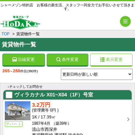
シャーメゾン特約店 お客様の新生活、スタッフ一同全力でお手伝いさせて頂きま
す。
メ
TOP
賃貸物件一覧
賃貸物件一覧
沿線変更
条件変更
表示変更
265
288
～
件目
(380件)
↓チェックしてお問合せ
ヴィラカナル
X01~X04（1F）号室
3.2万円
0円
1K
17.39㎡
1987年4月
（築39年）
アパート
流山市西深井