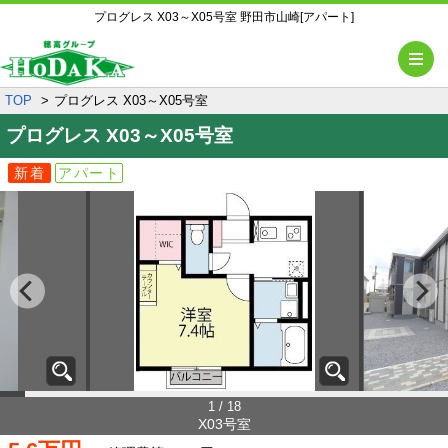
プログレス X03～X05号室 野田市山崎[アパート]
メ
TOP
プログレス X03～X05号室
プログレス
X03～X05号室
新着
アパート
1 / 18
X03号室