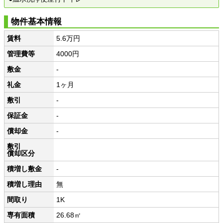
物件基本情報
賃料
5.6万円
管理費等
4000円
敷金
-
礼金
1ヶ月
敷引
-
保証金
-
償却金
-
敷引
償却区分
積増し敷金
-
積増し理由
無
間取り
1K
専有面積
26.68㎡