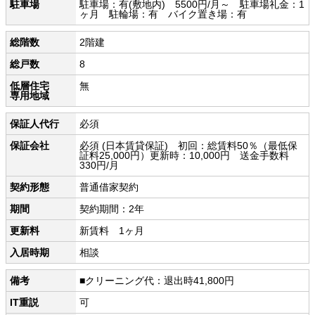
駐車場
駐車場：有(敷地内) 5500円/月～ 駐車場礼金：1
ヶ月 駐輪場：有 バイク置き場：有
総階数
2階建
総戸数
8
低層住宅
無
専用地域
保証人代行
必須
保証会社
必須 (日本賃貸保証) 初回：総賃料50％（最低保
証料25,000円）更新時：10,000円 送金手数料
330円/月
契約形態
普通借家契約
期間
契約期間：2年
更新料
新賃料 1ヶ月
入居時期
相談
備考
■クリーニング代：退出時41,800円
IT重説
可