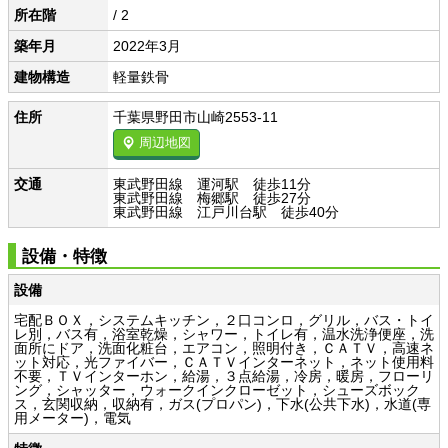
所在階
/ 2
築年月
2022年3月
建物構造
軽量鉄骨
住所
千葉県野田市山崎2553-11
周辺地図
交通
東武野田線 運河駅 徒歩11分
東武野田線 梅郷駅 徒歩27分
東武野田線 江戸川台駅 徒歩40分
設備・特徴
設備
宅配ＢＯＸ，システムキッチン，２口コンロ，グリル，バス・トイ
レ別，バス有，浴室乾燥，シャワー，トイレ有，温水洗浄便座，洗
面所にドア，洗面化粧台，エアコン，照明付き，ＣＡＴＶ，高速ネ
ット対応，光ファイバー，ＣＡＴＶインターネット，ネット使用料
不要，ＴＶインターホン，給湯，３点給湯，冷房，暖房，フローリ
ング，シャッター，ウォークインクローゼット，シューズボック
ス，玄関収納，収納有，ガス(プロパン)，下水(公共下水)，水道(専
用メーター)，電気