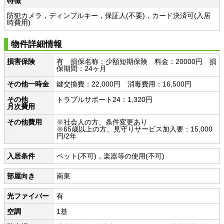
特徴
防犯カメラ，ディンプルキー，保証人(不要)，カード決済可(入居
時費用)
物件詳細情報
損害保険
有 損保名称：少額短期保険 料金：20000円 損
保期間：24ヶ月
その他一時金
鍵交換費：22,000円 消毒費用：16,500円
その他
トラブルサポート24：1,320円
月次費用
その他費用
※社会人の方、条件変更あり
※65歳以上の方、見守りサービス加入要：15,000
円/2年
入居条件
ペット(不可)，楽器等の使用(不可)
部屋向き
南東
光ファイバー
有
空調
1基