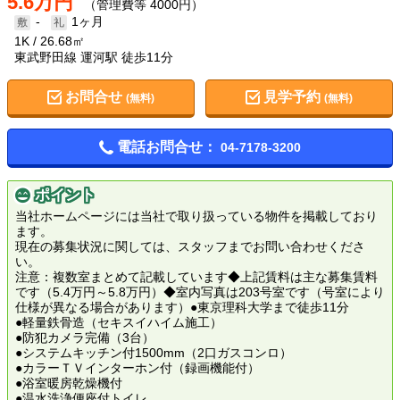
5.6万円
（管理費等 4000円）
-
1ヶ月
1K
26.68㎡
東武野田線 運河駅 徒歩11分
お問合せ
見学予約
(無料)
(無料)
電話お問合せ：
04-7178-3200
ポイント
当社ホームページには当社で取り扱っている物件を掲載しており
ます。
現在の募集状況に関しては、スタッフまでお問い合わせくださ
い。
注意：複数室まとめて記載しています◆上記賃料は主な募集賃料
です（5.4万円～5.8万円）◆室内写真は203号室です（号室により
仕様が異なる場合があります）●東京理科大学まで徒歩11分
●軽量鉄骨造（セキスイハイム施工）
●防犯カメラ完備（3台）
●システムキッチン付1500mm（2口ガスコンロ）
●カラーＴＶインターホン付（録画機能付）
●浴室暖房乾燥機付
●温水洗浄便座付トイレ