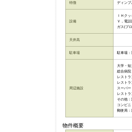
特徴
ディンプ
ＩＨクッ
設備
Ｖ，電話
ガス(プ
天井高
駐車場
駐車場：
大学・短大
総合病院
レストラ
レストラ
周辺施設
スーパー
レストラ
その他：
コンビニ：
郵便局：
物件概要