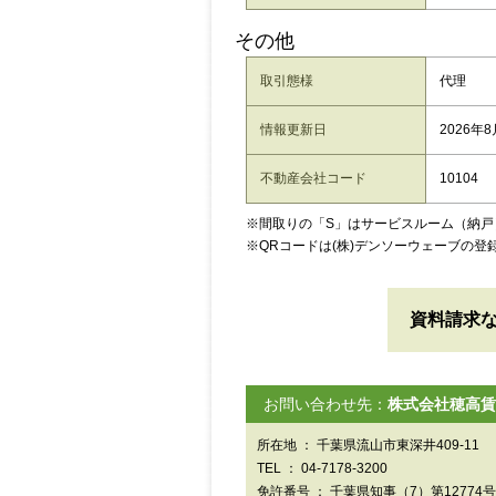
その他
取引態様
代理
情報更新日
2026年
不動産会社コード
10104
※間取りの「S」はサービスルーム（納戸
※QRコードは(株)デンソーウェーブの登
資料請求
お問い合わせ先：
株式会社穂高賃
所在地 ： 千葉県流山市東深井409-11
TEL ： 04-7178-3200
免許番号 ： 千葉県知事（7）第12774号