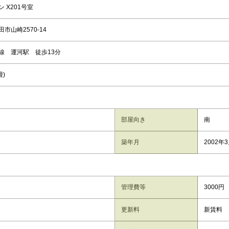
 X201号室
市山崎2570-14
線 運河駅 徒歩13分
畳)
部屋向き
南
築年月
2002年
管理費等
3000円
更新料
新賃料 