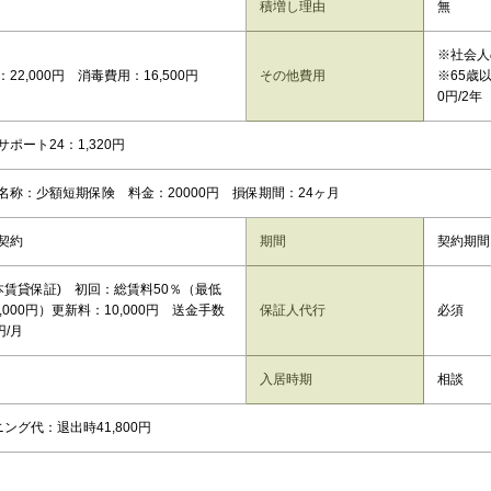
積増し理由
無
※社会人
22,000円 消毒費用：16,500円
その他費用
※65歳
0円/2年
ポート24：1,320円
名称：少額短期保険 料金：20000円 損保期間：24ヶ月
契約
期間
契約期間
日本賃貸保証) 初回：総賃料50％（最低
,000円）更新料：10,000円 送金手数
保証人代行
必須
円/月
入居時期
相談
ング代：退出時41,800円