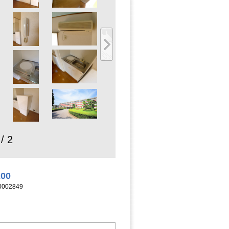
 / 2
200
002849