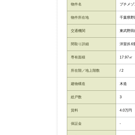
物件名
プチメゾン
物件所在地
千葉県野田
交通機関
東武野田
間取り詳細
洋室(6.6
専有面積
17.97㎡
所在階／地上階数
/ 2
建物構造
木造
総戸数
3
賃料
4.0万円
保証金
-