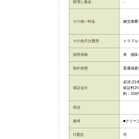
積増し敷金
-
その他一時金
鍵交換費：
その他月次費用
トラブルサ
損害保険
有 損保
契約形態
普通借家
必須 (
保証会社
保証料25
料：330
現況
備考
■クリーニ
IT重説
可