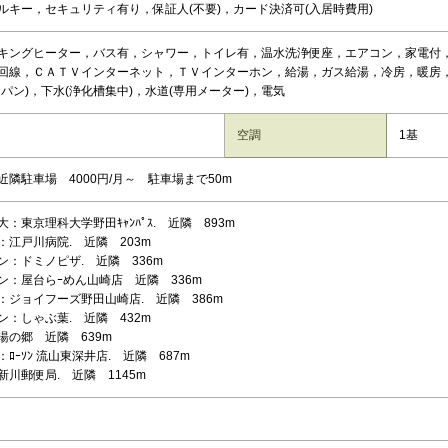
ルキー，セキュリティ有り，保証人(不要)，カード決済可(入居時費用)
キングヒーター，バス有，シャワー，トイレ有，温水洗浄便座，エアコン，家電付
回線，ＣＡＴＶインターネット，ＴＶインターホン，給湯，ガス給湯，冷房，暖房
ロパン)，下水(浄化槽集中)，水道(専用メーター)，電気
空調
1基
近隣駐車場 4000円/月～ 駐車場まで50m
：東京理科大学野田ｷｬﾝﾊﾟｽ. 近隣 893m
：江戸川病院. 近隣 203m
ン：ドミノピザ. 近隣 336m
ン：屋台らｰめん山崎店 近隣 336m
：ジョイフーズ野田山崎店. 近隣 386m
ン：しゃぶ葉. 近隣 432m
湯の郷 近隣 639m
ﾛｰｿﾝ 流山東深井店. 近隣 687m
新川郵便局. 近隣 1145m