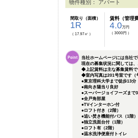
物件種別： アパート
間取り（面積）
賃料（管理
1R
4.0
万円
（ 3000円 ）
（ 17.97㎡ ）
当社ホームページには当社で
現在の募集状況に関しては、
◆上記賃料は主な募集賃料です
◆室内写真は201号室です
●東京理科大学まで徒歩13分
●南向き陽当り良好
●スーパージョイフーズまで3
●全戸角部屋
●TVインターホン付
●ロフト付き（2階）
●追い焚き機能付バス（1階）
●独立洗面台付（1階）
●ロフト有（2階）
●温水洗浄便座付トイレ