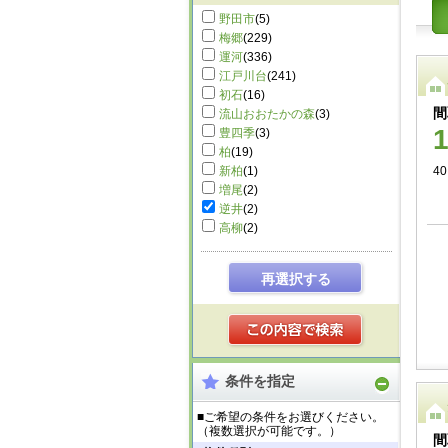
野田市
(5)
梅郷
(229)
運河
(336)
江戸川台
(241)
初石
(16)
間
流山おおたかの森
(3)
豊四季
(3)
柏
(19)
新柏
(1)
40
増尾
(2)
逆井
(2)
高柳
(2)
再選択する
条件を指定
■ご希望の条件をお選びください。
（複数選択が可能です。）
間