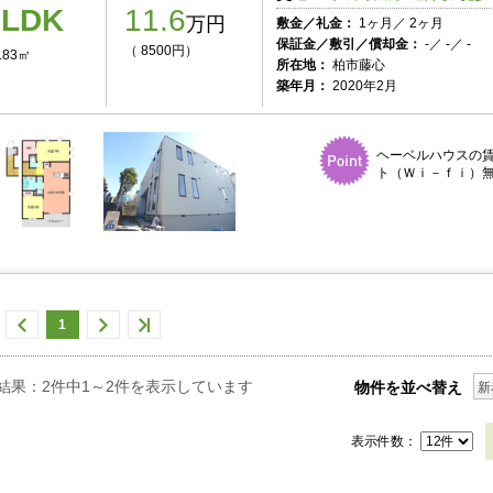
2LDK
11.6
万円
敷金／礼金：
1ヶ月／ 2ヶ月
保証金／敷引／償却金：
-／ -／ -
（ 8500円）
.83㎡
所在地：
柏市藤心
築年月：
2020年2月
ヘーベルハウスの
ト（Ｗｉ－ｆｉ）無
1
結果：2件中1～2件を表示しています
物件を並べ替え
新
表示件数：