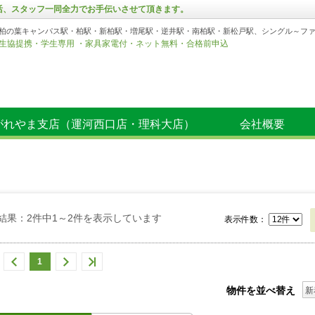
生活、スタッフ一同全力でお手伝いさせて頂きます。
柏の葉キャンパス駅・柏駅・新柏駅・増尾駅・逆井駅・南柏駅・新松戸駅、シングル～フ
生協提携・学生専用 ・家具家電付・ネット無料・合格前申込
がれやま支店（運河西口店・理科大店）
会社概要
結果：2件中1～2件を表示しています
表示件数：
1
物件を並べ替え
新