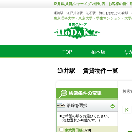
逆井駅,賃貸,シャーメゾン特約店 お客様の新
運河駅・江戸川台駅・初石駅・流山おおたかの森駅・
東京理科大学・東京大学・学生マンション・大学
TOP
柏本店
な
逆井駅 賃貸物件一覧
検索
沿線を選択
■ご希望の駅をお選びください。
（複数選択が可能です。）
東武野田線
(378)