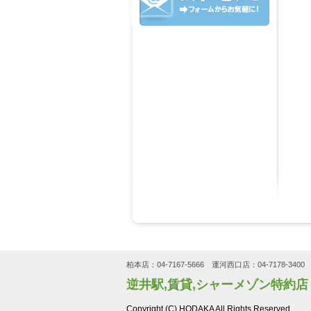
柏本店：04-7167-5666 運河西口店：04-7178-3400 
逆井駅,賃貸,シャーメゾン特約
Copyright (C) HODAKA All Rights Reserved.