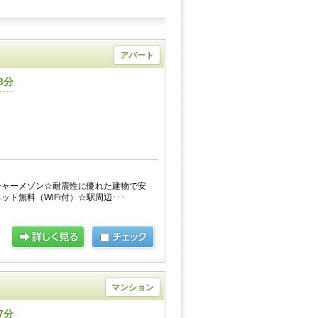
アパート
3分
シャーメゾン☆耐震性に優れた建物で安
ト無料（WiFi付）☆駅周辺･･･
マンション
7分