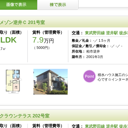
メゾン逆井Ｃ 201号室
取り（面積）
賃料（管理費等）
交通：
東武野田線 逆井駅 徒歩
1LDK
7.9
万円
敷金／礼金：
-／ 1.5ヶ月
保証金／敷引／償却金：
-／ -／ -
（ 5000円）
.7㎡
所在地：
柏市逆井
築年月：
2001年3月
積水ハウス施工の
心です☆インターネッ
クラウンテラス 202号室
取り（面積）
賃料（管理費等）
交通：
東武野田線 逆井駅 徒歩