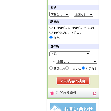
面積
～
駅徒歩
1分以内
5分以内
7分以内
10分以内
15分以内
指定なし
築年数
～
新築のみ
中古のみ
指定なし
こだわり条件