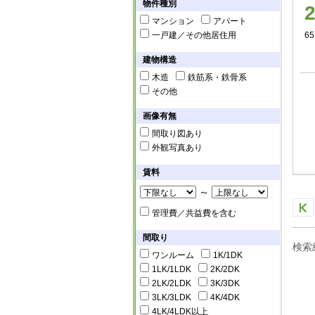
物件種別
マンション
アパート
一戸建／その他居住用
65
建物構造
木造
鉄筋系・鉄骨系
その他
画像有無
間取り図あり
外観写真あり
賃料
～
管理費／共益費を含む
間取り
検索
ワンルーム
1K/1DK
1LK/1LDK
2K/2DK
2LK/2LDK
3K/3DK
3LK/3LDK
4K/4DK
4LK/4LDK以上