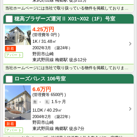
東武野田線 梅郷駅 徒歩12分
当社ホームページには当社で取り扱っている物件を掲載しております。 現在の募集状況に関しては、スタッフ･･･
穂高ブラザーズ運河Ⅱ
X01~X02（1F）号室
4.25万円
0円
1K
31.48㎡
2002年3月
（築24年）
新着
野田市山崎
アパート
東武野田線 梅郷駅 徒歩12分
当社ホームページには当社で取り扱っている物件を掲載しております。 現在の募集状況に関しては、スタッフ･･･
ローズパレス
106号室
6.6万円
6500円
-
1.5ヶ月
1LDK
40.29㎡
2004年2月
（築22年）
野田市山崎
新着
東武野田線 梅郷駅 徒歩7分
アパート