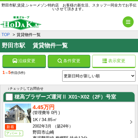
野田市駅,賃貸,シャーメゾン特約店 お客様の新生活、スタッフ一同全力でお手伝
いさせて頂きます。
メ
TOP
賃貸物件一覧
野田市駅 賃貸物件一覧
沿線変更
条件変更
表示変更
1
5
～
件目
(5件)
↓チェックしてお問合せ
穂高ブラザーズ運河Ⅱ
X01~X02（2F）号室
4.45万円
0円
1K
34.85㎡
2002年3月
（築24年）
新着
野田市山崎
アパート