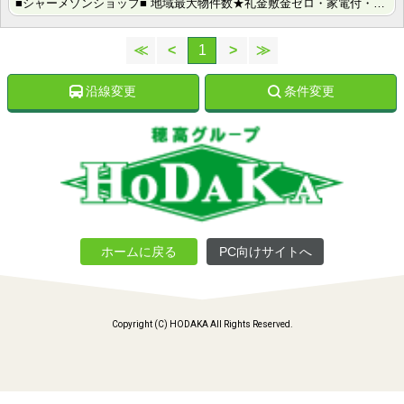
■シャーメゾンショップ■ 地域最大物件数★礼金敷金ゼロ・家電付・大手ハウスメーカー施工物件・学生様向･･･
≪
<
1
>
≫
沿線変更
条件変更
ホームに戻る
PC向けサイトへ
Copyright (C) HODAKA All Rights Reserved.