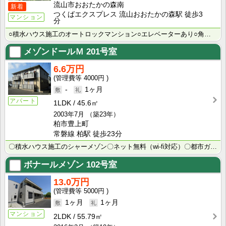
流山市おおたかの森南
新着
つくばエクスプレス 流山おおたかの森駅 徒歩3
マンション
分
○積水ハウス施工のオートロックマンション○エレベーターあり○角部屋☆オール電化（エコキュート）採用で･･･
メゾンドールＭ
201号室
6.6万円
4000円
-
1ヶ月
アパート
1LDK
45.6㎡
2003年7月
（築23年）
柏市豊上町
常磐線 柏駅 徒歩23分
〇積水ハウス施工のシャーメゾン〇ネット無料（wi-fi対応）〇都市ガス仕様、追焚給湯で経済的。２階角･･･
ボナールメゾン
102号室
13.0万円
5000円
1ヶ月
1ヶ月
マンション
2LDK
55.79㎡