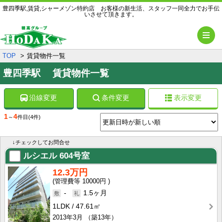
豊四季駅,賃貸,シャーメゾン特約店 お客様の新生活、スタッフ一同全力でお手伝
いさせて頂きます。
メ
TOP
賃貸物件一覧
豊四季駅 賃貸物件一覧
沿線変更
条件変更
表示変更
1
4
～
件目
(4件)
↓チェックしてお問合せ
ルシエル
604号室
12.3万円
10000円
-
1.5ヶ月
1LDK
47.61㎡
2013年3月
（築13年）