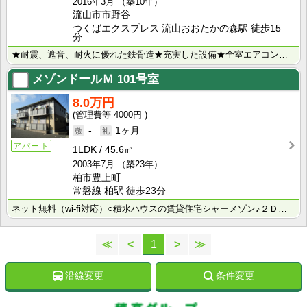
2016年3月
（築10年）
流山市市野谷
つくばエクスプレス 流山おおたかの森駅 徒歩15
分
★耐震、遮音、耐火に優れた鉄骨造★充実した設備★全室エアコン付きで持込み不要◆追焚き、温水洗浄暖房便･･･
メゾンドールＭ
101号室
8.0万円
4000円
-
1ヶ月
アパート
1LDK
45.6㎡
2003年7月
（築23年）
柏市豊上町
常磐線 柏駅 徒歩23分
ネット無料（wi-fi対応）○積水ハウスの賃貸住宅シャーメゾン♪２ＤＫ→１ＬＤＫへリフォーム済○都市･･･
≪
<
1
>
≫
沿線変更
条件変更