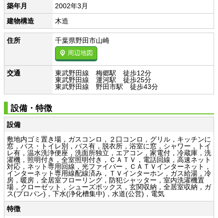
築年月
2002年3月
建物構造
木造
住所
千葉県野田市山崎
周辺地図
交通
東武野田線 梅郷駅 徒歩12分
東武野田線 運河駅 徒歩25分
東武野田線 野田市駅 徒歩43分
設備・特徴
設備
敷地内ゴミ置き場，ガスコンロ，２口コンロ，グリル，キッチンに
窓，バス・トイレ別，バス有，脱衣所，浴室に窓，シャワー，トイ
レ有，温水洗浄便座，洗面所独立，エアコン，家電付，冷蔵庫，洗
濯機，照明付き，全室照明付き，ＣＡＴＶ，電話回線，高速ネット
対応，ネット専用回線，光ファイバー，ＣＡＴＶインターネット，
インターネット専用線配線済み，ＴＶインターホン，ガス給湯，冷
房，暖房，全居室フローリング，防犯シャッター，室内洗濯機置
場，クローゼット，シューズボックス，玄関収納，全居室収納，ガ
ス(プロパン)，下水(浄化槽集中)，水道(公営)，電気
特徴