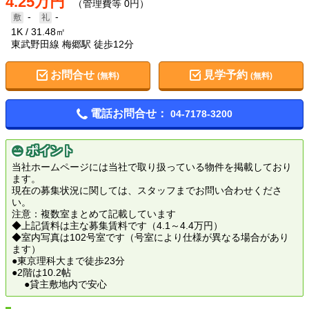
4.25万円
（管理費等 0円）
-
-
1K
31.48㎡
東武野田線 梅郷駅 徒歩12分
お問合せ
見学予約
(無料)
(無料)
電話お問合せ：
04-7178-3200
ポイント
当社ホームページには当社で取り扱っている物件を掲載しており
ます。
現在の募集状況に関しては、スタッフまでお問い合わせくださ
い。
注意：複数室まとめて記載しています
◆上記賃料は主な募集賃料です（4.1～4.4万円）
◆室内写真は102号室です（号室により仕様が異なる場合があり
ます）
●東京理科大まで徒歩23分
●2階は10.2帖
●貸主敷地内で安心