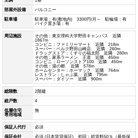
部屋外設備
バルコニー
駐車場
駐車場：有(敷地内) 3300円/月～ 駐輪場：有
バイク置き場：有
周辺施設
その他：東京理科大学野田キャンパス 近隣
1867m
コンビニ：ファミリーマート 近隣 218m
スーパー：ベルク野田山崎店. 近隣 260m
ドラッグストア：くすりの福太郎 近隣 280m
その他：家系ラーメン 王道 近隣 450m
コンビニ：ローソンストア100 近隣 450m
その他：湯の郷. 近隣 578m
ホームセンター：ホーマック 近隣 764m
レストラン：しゃぶ葉. 近隣 795m
スーパー：ダイソー 近隣 900m
総階数
2階建
総戸数
4
低層住宅
無
専用地域
保証人代行
必須
保証会社
必須 (日本賃貸保証) 初回：総賃料50％（最低保