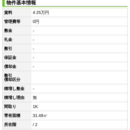
物件基本情報
賃料
4.25万円
管理費等
0円
敷金
-
礼金
-
敷引
-
保証金
-
償却金
-
敷引
償却区分
積増し敷金
-
積増し理由
無
間取り
1K
専有面積
31.48㎡
所在階
/ 2