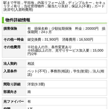
駅まで平坦，平坦地，内装リフォーム済，ディンプルキー，セキュ
リティ有り，当社管理物件，陽当たり良好，保証人(不要)，カード
決済可(入居時費用)
物件詳細情報
損害保険
有 損保名称：少額短期保険 料金：20000円 損
保期間：24ヶ月
その他一時金
鍵交換費：31,900円 消毒費用：16,500円
その他費用
※社会人の方、条件変更あり
※65歳以上の方、見守りサービス加入要：15,000
円/2年
法人契約
相談
入居条件
ペット(不可)，事務所(相談)，学生(歓迎)，法人(相
談)
間取り詳細
洋室(9.3畳)
部屋向き
南
光ファイバー
有
空調
1基