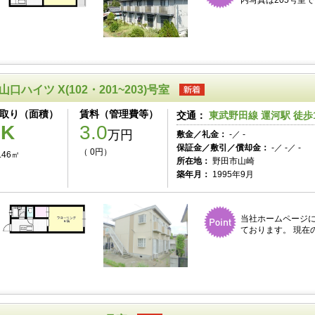
内写真は205号室で
山口ハイツ X(102・201~203)号室
取り（面積）
賃料（管理費等）
交通：
東武野田線 運河駅 徒歩
1K
3.0
万円
敷金／礼金：
-／ -
保証金／敷引／償却金：
-／ -／ -
（ 0円）
.46㎡
所在地：
野田市山崎
築年月：
1995年9月
当社ホームページ
ております。 現在