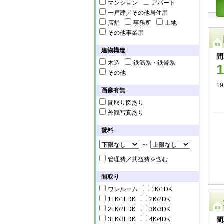
マンション
アパート
一戸建／その他居住用
店舗
事務所
土地
その他事業用
建物構造
間
木造
鉄筋系・鉄骨系
その他
19
画像有無
間取り図あり
外観写真あり
賃料
～
管理費／共益費を含む
間取り
ワンルーム
1K/1DK
1LK/1LDK
2K/2DK
2LK/2LDK
3K/3DK
3LK/3LDK
4K/4DK
間