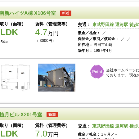
南新ハイツA棟 X106号室
取り（面積）
賃料（管理費等）
交通：
東武野田線 運河駅 徒歩
1LDK
4.7
万円
敷金／礼金：
-／ -
保証金／敷引／償却金：
-／ -／ -
（ 3000円）
.54㎡
所在地：
野田市山崎
築年月：
1987年4月
当社ホームページ
ております。 現在
植月ビル X201号室
取り（面積）
賃料（管理費等）
交通：
東武野田線 運河駅 徒歩
3LDK
7.0
万円
敷金／礼金：
1ヶ月／ -