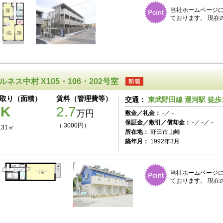
当社ホームページ
ております。 現在
ルネス中村 X105・106・202号室
取り（面積）
賃料（管理費等）
交通：
東武野田線 運河駅 徒歩
1K
2.7
万円
敷金／礼金：
-／ -
保証金／敷引／償却金：
-／ -／ -
（ 3000円）
.31㎡
所在地：
野田市山崎
築年月：
1992年3月
当社ホームページ
ております。 現在