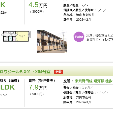
1K
4.5
万円
敷金／礼金：
-／ -
保証金／敷引／償却金：
-／ -／ -
（ 3000円）
.52㎡
所在地：
流山市東深井
築年月：
2002年2月
注意：複数室まとめ
集賃料です（4.4万円
ロワジールB X01・X04号室
取り（面積）
賃料（管理費等）
交通：
東武野田線 運河駅 徒歩
2LDK
7.9
万円
敷金／礼金：
1ヶ月／ -
保証金／敷引／償却金：
-／ -／ -
（ 5000円）
.97㎡
所在地：
野田市山崎
築年月：
2023年3月