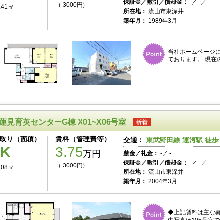
保証金／敷引／償却金：
-／ -／ -
（ 3000円）
.41㎡
所在地：
流山市東深井
築年月：
1989年3月
当社ホームページ
ております。 現在
蓮見育英センターG棟 X01~X06号室
取り（面積）
賃料（管理費等）
交通：
東武野田線 運河駅 徒歩
1K
3.75
万円
敷金／礼金：
-／ -
保証金／敷引／償却金：
-／ -／ -
（ 3000円）
.08㎡
所在地：
流山市東深井
築年月：
2004年3月
◆上記賃料は主な募集