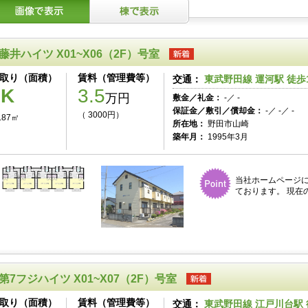
藤井ハイツ X01~X06（2F）号室
取り（面積）
賃料（管理費等）
交通：
東武野田線 運河駅 徒歩
1K
3.5
万円
敷金／礼金：
-／ -
保証金／敷引／償却金：
-／ -／ -
（ 3000円）
.87㎡
所在地：
野田市山崎
築年月：
1995年3月
当社ホームページ
ております。 現在
第7フジハイツ X01~X07（2F）号室
取り（面積）
賃料（管理費等）
交通：
東武野田線 江戸川台駅 