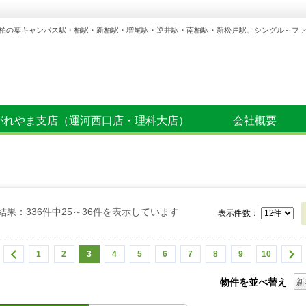
柏の葉キャンパス駅・柏駅・新柏駅・増尾駅・逆井駅・南柏駅・新松戸駅、シングル～フ
がれやま支店（運河西口店・理科大店）
会社概要
結果：336件中25～36件を表示しています
表示件数：
1
2
3
4
5
6
7
8
9
10
物件を並べ替え
新