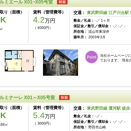
ルミエール X01~X05号室
取り（面積）
賃料（管理費等）
交通：
東武野田線 江戸川台駅 
1K
4.2
万円
敷金／礼金：
-／ 1ヶ月
保証金／敷引／償却金：
-／ -／ -
（ 4000円）
7㎡
所在地：
流山市東深井
築年月：
2003年3月
当社ホームページ
ております。 現在
ルミナーレ X01～X05号室
取り（面積）
賃料（管理費等）
交通：
東武野田線 運河駅 徒歩
1K
5.4
万円
敷金／礼金：
-／ -
保証金／敷引／償却金：
-／ -／ -
（ 3000円）
.68㎡
所在地：
野田市山崎