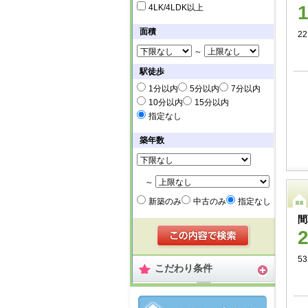
4LK/4LDK以上
面積
22
～
駅徒歩
1分以内
5分以内
7分以内
10分以内
15分以内
指定なし
築年数
～
新築のみ
中古のみ
指定なし
間
53
こだわり条件