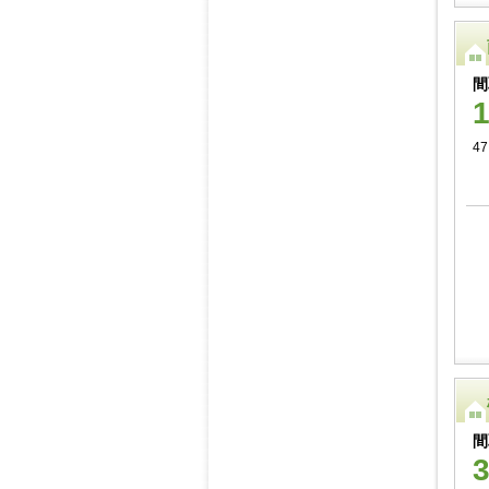
間
47
間