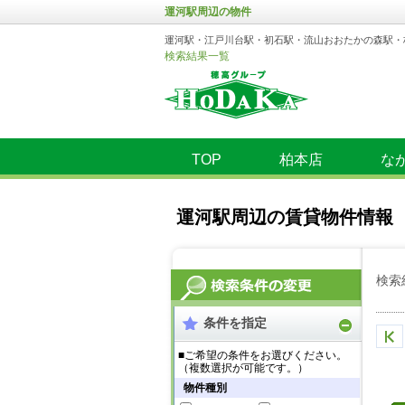
運河駅周辺の物件
運河駅・江戸川台駅・初石駅・流山おおたかの森駅・
検索結果一覧
TOP
柏本店
な
運河駅周辺の賃貸物件情報
検索
条件を指定
■ご希望の条件をお選びください。
（複数選択が可能です。）
物件種別