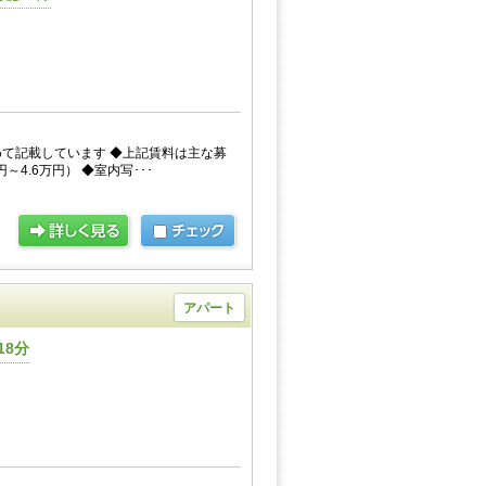
て記載しています ◆上記賃料は主な募
～4.6万円） ◆室内写･･･
アパート
18分