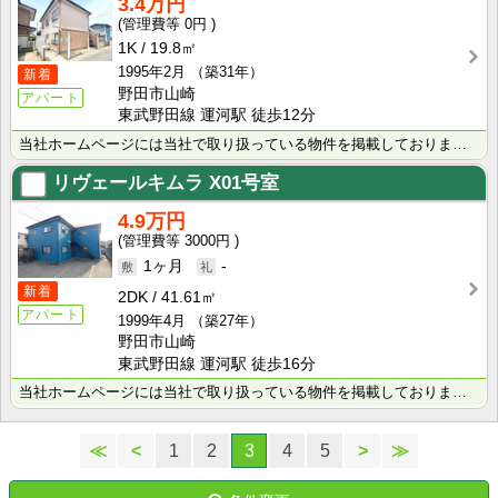
3.4万円
0円
1K
19.8㎡
1995年2月
（築31年）
新着
野田市山崎
アパート
東武野田線 運河駅 徒歩12分
当社ホームページには当社で取り扱っている物件を掲載しております。 現在の募集状況に関しては、スタッフ･･･
リヴェールキムラ
X01号室
4.9万円
3000円
1ヶ月
-
新着
2DK
41.61㎡
アパート
1999年4月
（築27年）
野田市山崎
東武野田線 運河駅 徒歩16分
当社ホームページには当社で取り扱っている物件を掲載しております。 現在の募集状況に関しては、スタッフ･･･
≪
<
1
2
3
4
5
>
≫