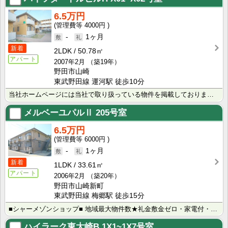
6.5万円
4000円
-
1ヶ月
新着
2LDK
50.78㎡
アパート
2007年2月
（築19年）
野田市山崎
東武野田線 運河駅 徒歩10分
当社ホームページには当社で取り扱っている物件を掲載しております。 現在の募集状況に関しては、スタッフ･･･
メルベーユパルⅡ
205号室
6.5万円
6000円
-
1ヶ月
新着
1LDK
33.61㎡
アパート
2006年2月
（築20年）
野田市山崎新町
東武野田線 梅郷駅 徒歩15分
■シャーメゾンショップ■ 地域最大物件数★礼金敷金ゼロ・家電付・大手ハウスメーカー施工物件・学生様向･･･
ハイラーク東大崎B
1X1~1X7号室