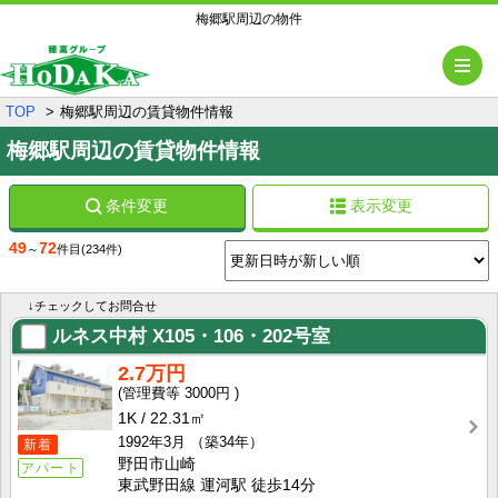
梅郷駅周辺の物件
メ
TOP
梅郷駅周辺の賃貸物件情報
梅郷駅周辺の賃貸物件情報
条件変更
表示変更
49
72
～
件目
(234件)
↓チェックしてお問合せ
ルネス中村
X105・106・202号室
2.7万円
3000円
1K
22.31㎡
1992年3月
（築34年）
新着
野田市山崎
アパート
東武野田線 運河駅 徒歩14分