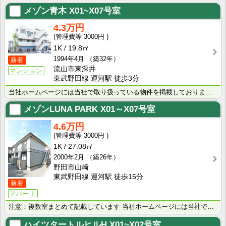
メゾン青木
X01~X07号室
4.3万円
3000円
1K
19.8㎡
1994年4月
（築32年）
新着
流山市東深井
マンション
東武野田線 運河駅 徒歩3分
当社ホームページには当社で取り扱っている物件を掲載しております。 現在の募集状況に関しては、スタッフ･･･
メゾンLUNA PARK
X01～X07号室
4.6万円
3000円
1K
27.08㎡
2000年2月
（築26年）
野田市山崎
東武野田線 運河駅 徒歩15分
新着
アパート
注意：複数室まとめて記載しています 当社ホームページには当社で取り扱っている物件を掲載しております。･･･
ハイツタートルヒルH
X01~X02号室