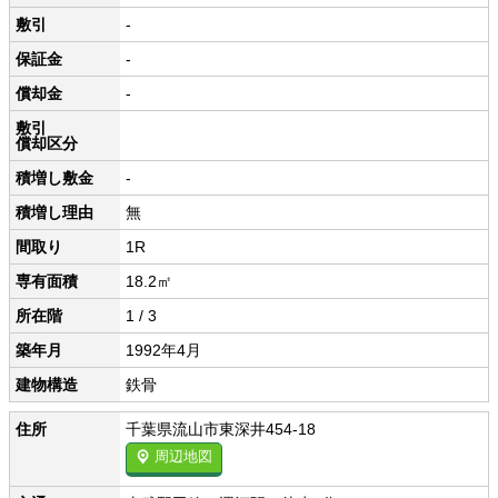
敷引
-
保証金
-
償却金
-
敷引
償却区分
積増し敷金
-
積増し理由
無
間取り
1R
専有面積
18.2㎡
所在階
1 / 3
築年月
1992年4月
建物構造
鉄骨
住所
千葉県流山市東深井454-18
周辺地図