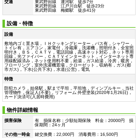
交通
東武野田線 運河駅 徒歩7分
東武野田線 江戸川台駅 徒歩23分
東武野田線 梅郷駅 徒歩41分
設備・特徴
設備
敷地内ゴミ置き場，ＩＨクッキングヒーター，バス有，シャワー，
トイレ有，エアコン，家電付，冷蔵庫，洗濯機，照明付き，全室照
明付き，ＢＳ，ＣＡＴＶ，電話回線，高速ネット対応，ネット専用
回線，光ファイバー，ＣＡＴＶインターネット，インターネット専
用線配線済み，ネット使用料不要，給湯，ガス給湯，冷房，暖房，
フローリング，室外洗濯機置場，クローゼット，収納有，ガス(都
市ガス)，下水(公共下水)，水道(公営)，電気
特徴
防犯カメラ，始発駅，駅まで平坦，平坦地，ディンプルキー，当社
管理物件，保証人(不要)，リフォーム:外壁塗装(2020年1月26日)，
カード決済可(入居時費用)
物件詳細情報
損害保険
有 損保名称：少額短期保険 料金：20000円 損
保期間：24ヶ月
その他一時金
鍵交換費：22,000円 消毒費用：16,500円