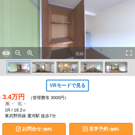
収納
VRモードで見る
3.4万円
（管理費等 3000円）
-
-
1R
18.2㎡
東武野田線 運河駅 徒歩7分
お問合せ
見学予約
(無料)
(無料)