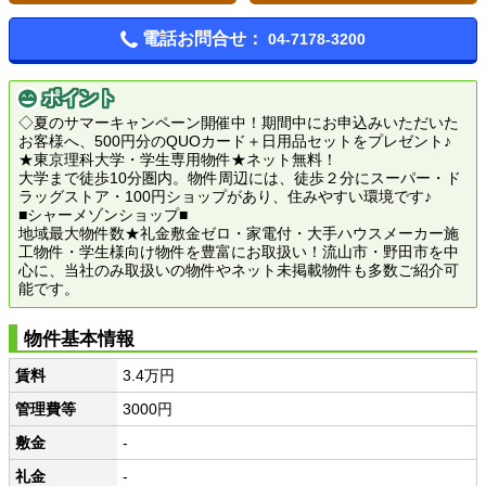
電話お問合せ：
04-7178-3200
ポイント
◇夏のサマーキャンペーン開催中！期間中にお申込みいただいた
お客様へ、500円分のQUOカード＋日用品セットをプレゼント♪
★東京理科大学・学生専用物件★ネット無料！
大学まで徒歩10分圏内。物件周辺には、徒歩２分にスーパー・ド
ラッグストア・100円ショップがあり、住みやすい環境です♪
■シャーメゾンショップ■
地域最大物件数★礼金敷金ゼロ・家電付・大手ハウスメーカー施
工物件・学生様向け物件を豊富にお取扱い！流山市・野田市を中
心に、当社のみ取扱いの物件やネット未掲載物件も多数ご紹介可
能です。
物件基本情報
賃料
3.4万円
管理費等
3000円
敷金
-
礼金
-