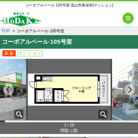
コーポアルベール 105号室 流山市東深井[マンション]
メ
TOP
コーポアルベール 105号室
コーポアルベール
105号室
新着
マンション
1 / 28
間取り図