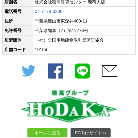
店舗名
株式会社穂高賃貸センター 理科大店
電話番号
04-7178-3200
住所
千葉県流山市東深井409-11
免許番号
千葉県知事（7）第12774号
加盟団体
（社）全国宅地建物取引業保証協会
店舗コード
10104
Twitter
Facebook
LINE
メール
ホームに戻る
PC向けサイトへ