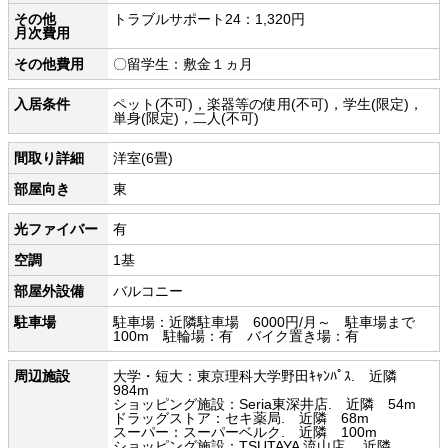
その他
トラブルサポート24：1,320円
月次費用
その他費用
〇留学生：敷金１ヵ月
入居条件
ペット(不可)，楽器等の使用(不可)，学生(限定)，
単身(限定)，二人(不可)
間取り詳細
洋室(6畳)
部屋向き
東
光ファイバー
有
空調
1基
部屋外設備
バルコニー
駐車場
駐車場：近隣駐車場 6000円/月～ 駐車場まで
100m 駐輪場：有 バイク置き場：有
周辺施設
大学・短大：東京理科大学野田ｷｬﾝﾊﾟｽ. 近隣
984m
ショッピング施設：Seria東深井店. 近隣 54m
ドラッグストア：セキ薬局. 近隣 68m
スーパー：スーパーベルク. 近隣 100m
ショッピング施設：TSUTAYA 流山店. 近隣