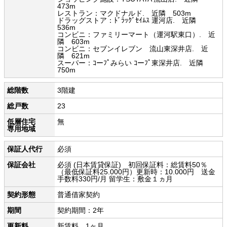
473m
レストラン：マクドナルド. 近隣 503m
ドラッグストア：ﾄﾞﾗｯｸﾞｾｲﾑｽ 運河店. 近隣
536m
コンビニ：ファミリーマート（運河駅東口）. 近
隣 603m
コンビニ：セブンイレブン 流山東深井店. 近
隣 621m
スーパー：ｺーﾌﾟみらい ｺーﾌﾟ東深井店. 近隣
750m
総階数
3階建
総戸数
23
低層住宅
無
専用地域
保証人代行
必須
保証会社
必須 (日本賃貸保証) 初回保証料：総賃料50％
（最低保証料25.000円）更新時：10.000円 送金
手数料330円/月 留学生：敷金１ヵ月
契約形態
普通借家契約
期間
契約期間：2年
更新料
新賃料 1ヶ月