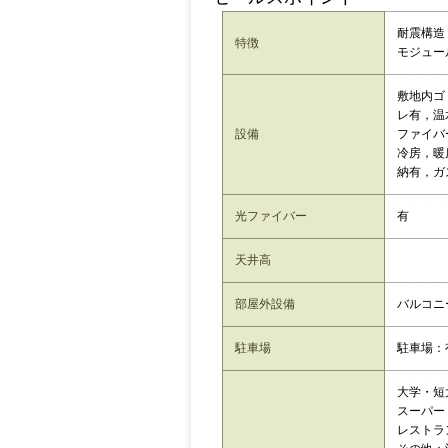
耐震構造
特徴
モジュー
敷地内ゴ
レ有，温
設備
ファイバ
冷房，暖
納有，ガ
光ファイバー
有
天井高
部屋外設備
バルコニ
駐車場
駐車場：
大学・短大
スーパー
レストラ