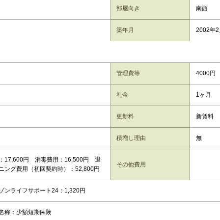
部屋向き
南西
築年月
2002年
管理費等
4000円
礼金
1ヶ月
更新料
新賃料 
積増し理由
無
17,600円 消毒費用：16,500円 退
その他費用
ニング費用（初回契約時）：52,800円
ゾンライフサポート24：1,320円
保名称：少額短期保険