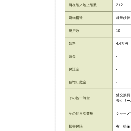
所在階／地上階数
2 / 2
建物構造
軽量鉄骨
総戸数
10
賃料
4.4万円
敷金
-
保証金
-
積増し敷金
-
鍵交換費：
その他一時金
去クリー
その他月次費用
シャーメ
損害保険
有 損