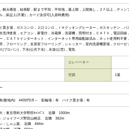
，耐火構造，始発駅，駅まで平坦，平坦地，最上階，上階無し，２Ｆ以上，ディン
ル，保証人(不要)，カード決済可(入居時費用)
ミ置き場，ガスコンロ，２口コンロ，ＩＨクッキングヒーター，ガスキッチン，バ
水洗浄便座，エアコン，家電付，冷蔵庫，洗濯機，照明付き，ＣＡＴＶ，電話回線
ー，ＣＡＴＶインターネット，インターネット専用線配線済み，ネット使用料不要
房，フローリング，全居室フローリング，シャッター，室内洗濯機置場，クローゼ
ス(プロパン)，下水(公共下水)，水道(公営)，電気
エレベーター
空調
1基
ー
有(敷地内) 4400円/月～ 駐輪場：有 バイク置き場：有
：東京理科大学野田ｷｬﾝﾊﾟｽ. 近隣 1000m
：ジョイフーズ野田山崎店. 近隣 382m
ン：しゃぶ葉. 近隣 494m