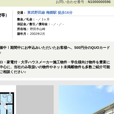
お問い合わせ番号：
N1000000596
東武野田線 梅郷駅 徒歩16分
交通：
費等）
敷金／礼金：
- ／ 1ヶ月
保証金／敷引／償却金：
- ／ - ／ -
所在地：
野田市山崎
築年月：
2002年2月
催中！期間中にお申込みいただいたお客様へ、500円分のQUOカード
♪
ロ・家電付・大手ハウスメーカー施工物件・学生様向け物件を豊富に
中心に、当社のみ取扱いの物件やネット未掲載物件も多数ご紹介可能
ご相談ください♪