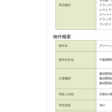
その他：
周辺施設
ドラッグ
レストラ
スーパー
ドラッグ
コンビニ：
物件概要
物件名
グリーンヒ
千葉県野田
物件所在地
東武野田
交通機関
東武野田
東武野田
間取り詳細
洋室(6.4
専有面積
28㎡