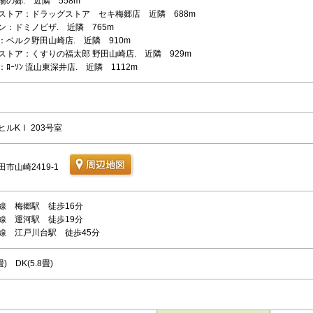
湯の郷. 近隣 558m
ストア：ドラッグストア セキ梅郷店 近隣 688m
ン：ドミノピザ. 近隣 765m
：ベルク野田山崎店. 近隣 910m
ストア：くすりの福太郎 野田山崎店. 近隣 929m
ﾛｰｿﾝ 流山東深井店. 近隣 1112m
ルKⅠ 203号室
市山崎2419-1
線 梅郷駅 徒歩16分
線 運河駅 徒歩19分
線 江戸川台駅 徒歩45分
畳) DK(5.8畳)