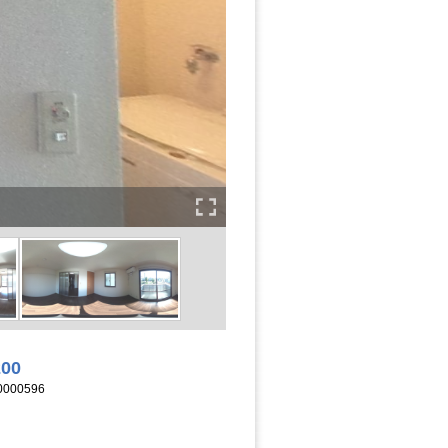
200
000596