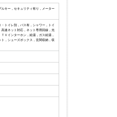
プルキー，セキュリティ有り，メーター
ス・トイレ別，バス有，シャワー，トイ
，高速ネット対応，ネット専用回線，光
，ＴＶインターホン，給湯，ガス給湯，
ット，シューズボックス，玄関収納，収