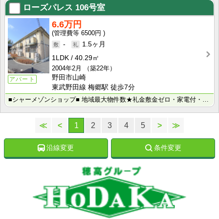
ローズパレス
106号室
6.6万円
6500円
-
1.5ヶ月
1LDK
40.29㎡
2004年2月
（築22年）
野田市山崎
アパート
東武野田線 梅郷駅 徒歩7分
■シャーメゾンショップ■ 地域最大物件数★礼金敷金ゼロ・家電付・大手ハウスメーカー施工物件・学生様向･･･
≪
<
1
2
3
4
5
>
≫
沿線変更
条件変更