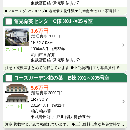
東武野田線 運河駅 徒歩7分
■シャーメゾンショップ■ 地域最大物件数★礼金敷金ゼロ・家電付・大手ハウスメーカー施工物件・学生様向･･･
蓮見育英センターC棟
X01~X05号室
3.6万円
3000円
1K
27.08㎡
1994年3月
（築32年）
アパート
流山市東深井
東武野田線 運河駅 徒歩7分
注意：複数室まとめて記載しています ◆上記賃料は主な募集賃料です（3.5万円～4.0万円） ◆室内写･･･
ローズガーデン柏の葉 B棟
X01～X05号室
5.6万円
3000円
1R
30㎡
2015年3月
（築11年）
アパート
柏市柏の葉
東武野田線 江戸川台駅 徒歩30分
注意:複数室まとめて掲載しています。 ◆上記賃料は主な募集賃料です（5.4万円~5.9万円） 積水ハ･･･