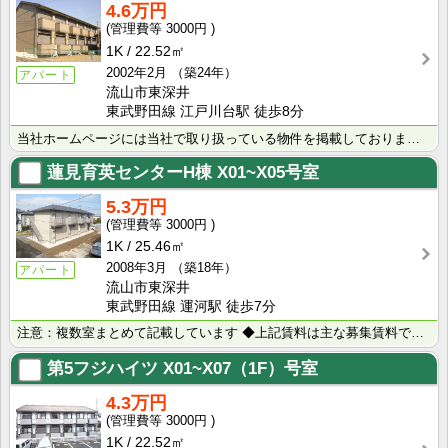
4.6万円
3000円
1K
22.52㎡
2002年2月
（築24年）
アパート
流山市東深井
東武野田線 江戸川台駅 徒歩8分
当社ホームページには当社で取り扱っている物件を掲載しております。 現在の募集状況に関しては、スタッフ･･･
蓮見育英センターH棟
X01~X05号室
5.3万円
3000円
1K
25.46㎡
2008年3月
（築18年）
アパート
流山市東深井
東武野田線 運河駅 徒歩7分
注意：複数室まとめて記載しています ◆上記賃料は主な募集賃料です（5.0万円～5.5万円） ◆室内写･･･
第5フジハイツ
X01~X07（1F）号室
4.3万円
3000円
1K
22.52㎡