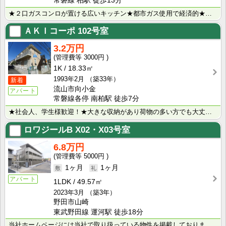
常磐線 柏駅 徒歩13分
★２口ガスコンロが置ける広いキッチン★都市ガス使用で経済的★陽当りが良く、風通しの良いお部屋です★Ｃ･･･
ＡＫＩコーポ
102号室
3.2万円
3000円
1K
18.33㎡
1993年2月
（築33年）
新着
流山市向小金
アパート
常磐線各停 南柏駅 徒歩7分
★社会人、学生様歓迎！★大きな収納があり荷物の多い方でも大丈夫です。初期費用もお安く、お引越時の負担･･･
ロワジールB
X02・X03号室
6.8万円
5000円
1ヶ月
1ヶ月
アパート
1LDK
49.57㎡
2023年3月
（築3年）
野田市山崎
東武野田線 運河駅 徒歩18分
当社ホームページには当社で取り扱っている物件を掲載しております。 現在の募集状況に関しては、スタッフ･･･