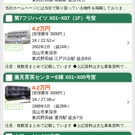
当社ホームページには当社で取り扱っている物件を掲載しております。 現在の募集状況に関しては、スタッフ･･･
第7フジハイツ
X01~X07（1F）号室
4.2万円
3000円
1K
22.52㎡
2002年2月
（築24年）
アパート
流山市東深井
東武野田線 江戸川台駅 徒歩8分
注意：複数室まとめて記載しています ◆上記賃料は主な募集賃料です（4.1万円～4.3万円） ◆室内写･･･
蓮見育英センターE棟
X01~X05号室
4.2万円
3000円
1K
27.08㎡
1998年3月
（築28年）
アパート
流山市東深井
東武野田線 運河駅 徒歩7分
注意：複数室まとめて記載しています ◆上記賃料は主な募集賃料です（4.0万円～4.3万円) ◆室内写･･･