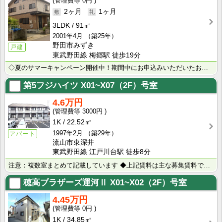
0円
2ヶ月
1ヶ月
3LDK
91㎡
2001年4月
（築25年）
野田市みずき
戸建
東武野田線 梅郷駅 徒歩19分
◇夏のサマーキャンペーン開催中！期間中にお申込みいただいたお客様へ、500円分のQUOカード＋日用品･･･
第5フジハイツ
X01~X07（2F）号室
4.6万円
3000円
1K
22.52㎡
1997年2月
（築29年）
アパート
流山市東深井
東武野田線 江戸川台駅 徒歩8分
注意：複数室まとめて記載しています ◆上記賃料は主な募集賃料です（4.5万円～4.7万円） ◆室内写･･･
穂高ブラザーズ運河Ⅱ
X01~X02（2F）号室
4.45万円
0円
1K
34.85㎡