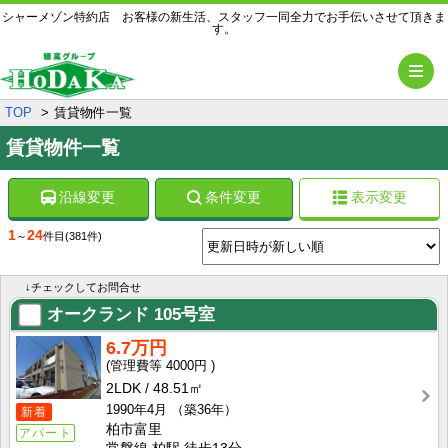
シャーメゾン特約店 お客様の新生活、スタッフ一同全力でお手伝いさせて頂きま
す。
メ
TOP
賃貸物件一覧
賃貸物件一覧
沿線変更
条件変更
表示変更
1
24
～
件目
(381件)
↓チェックしてお問合せ
オークランド
105号室
6.7万円
4000円
2LDK
48.51㎡
1990年4月
（築36年）
新着
柏市富里
アパート