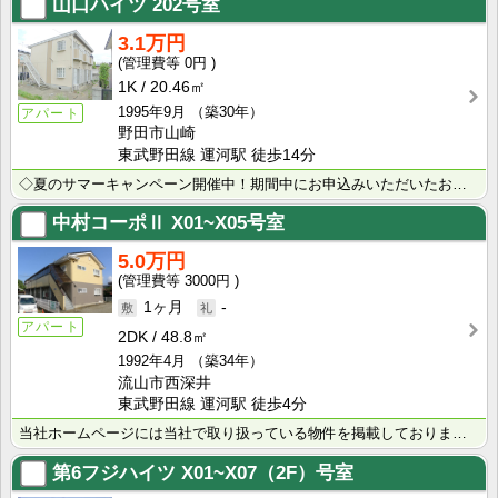
山口ハイツ
202号室
3.1万円
0円
1K
20.46㎡
1995年9月
（築30年）
アパート
野田市山崎
東武野田線 運河駅 徒歩14分
◇夏のサマーキャンペーン開催中！期間中にお申込みいただいたお客様へ、500円分のQUOカード＋日用品･･･
中村コーポⅡ
X01~X05号室
5.0万円
3000円
1ヶ月
-
アパート
2DK
48.8㎡
1992年4月
（築34年）
流山市西深井
東武野田線 運河駅 徒歩4分
当社ホームページには当社で取り扱っている物件を掲載しております。 現在の募集状況に関しては、スタッフ･･･
第6フジハイツ
X01~X07（2F）号室