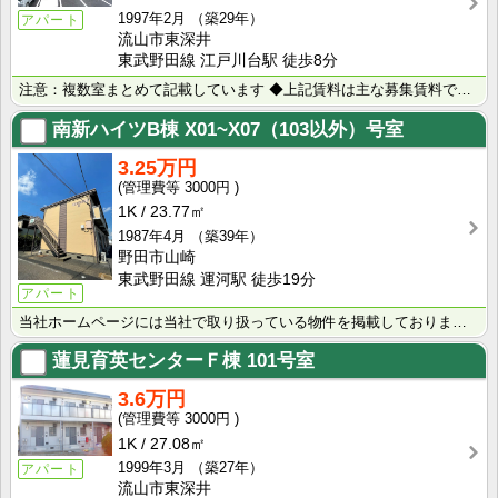
1997年2月
（築29年）
アパート
流山市東深井
東武野田線 江戸川台駅 徒歩8分
注意：複数室まとめて記載しています ◆上記賃料は主な募集賃料です（4.2万円～4.4万円） ◆室内写･･･
南新ハイツB棟
X01~X07（103以外）号室
3.25万円
3000円
1K
23.77㎡
1987年4月
（築39年）
野田市山崎
東武野田線 運河駅 徒歩19分
アパート
当社ホームページには当社で取り扱っている物件を掲載しております。 現在の募集状況に関しては、スタッフ･･･
蓮見育英センターＦ棟
101号室
3.6万円
3000円
1K
27.08㎡
1999年3月
（築27年）
アパート
流山市東深井