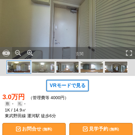
玄関
VRモードで見る
3.0万円
（管理費等 4000円）
-
-
1K
14.9㎡
東武野田線 運河駅 徒歩6分
お問合せ
見学予約
(無料)
(無料)