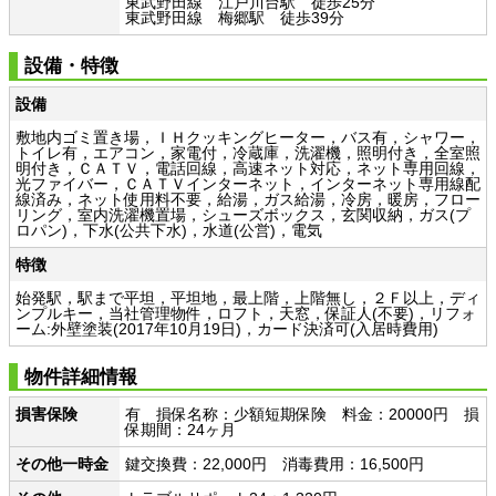
東武野田線 江戸川台駅 徒歩25分
東武野田線 梅郷駅 徒歩39分
設備・特徴
設備
敷地内ゴミ置き場，ＩＨクッキングヒーター，バス有，シャワー，
トイレ有，エアコン，家電付，冷蔵庫，洗濯機，照明付き，全室照
明付き，ＣＡＴＶ，電話回線，高速ネット対応，ネット専用回線，
光ファイバー，ＣＡＴＶインターネット，インターネット専用線配
線済み，ネット使用料不要，給湯，ガス給湯，冷房，暖房，フロー
リング，室内洗濯機置場，シューズボックス，玄関収納，ガス(プ
ロパン)，下水(公共下水)，水道(公営)，電気
特徴
始発駅，駅まで平坦，平坦地，最上階，上階無し，２Ｆ以上，ディ
ンプルキー，当社管理物件，ロフト，天窓，保証人(不要)，リフォ
ーム:外壁塗装(2017年10月19日)，カード決済可(入居時費用)
物件詳細情報
損害保険
有 損保名称：少額短期保険 料金：20000円 損
保期間：24ヶ月
その他一時金
鍵交換費：22,000円 消毒費用：16,500円