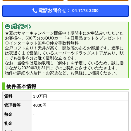
電話お問合せ：
04-7178-3200
ポイント
★夏のサマーキャンペーン開催中！期間中にお申込みいただいた
お客様へ、500円分のQUOカード＋日用品セットをプレゼント♪
◇インターネット無料◇仲介手数料無料
全戸ロフトあり！天井が高く、開放感のあるお部屋です。近隣に
は夜遅くまで営業しているスーパーやドラッグストアがあり、駅
までも徒歩６分と近く便利な立地です。
なお、当物件は建物取壊し（解体）を予定しているため、誠に勝
手ながら2029年3月31日までのご契約とさせていただきます。
物件の詳細や入居日・お家賃など、お気軽にご相談ください。
物件基本情報
賃料
3.0万円
管理費等
4000円
敷金
-
礼金
-