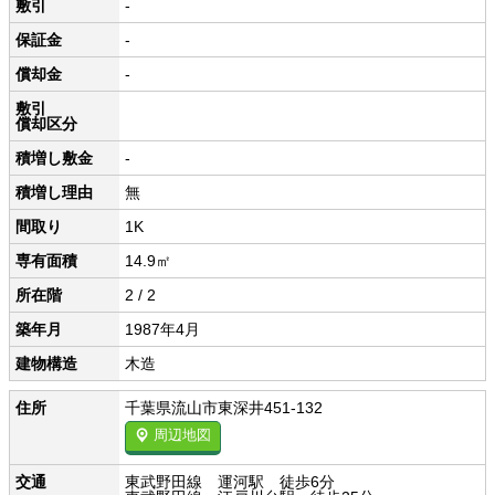
敷引
-
保証金
-
償却金
-
敷引
償却区分
積増し敷金
-
積増し理由
無
間取り
1K
専有面積
14.9㎡
所在階
2 / 2
築年月
1987年4月
建物構造
木造
住所
千葉県流山市東深井451-132
周辺地図
交通
東武野田線 運河駅 徒歩6分