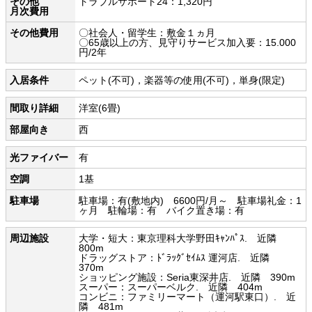
その他
トラブルサポート24：1,320円
月次費用
その他費用
〇社会人・留学生：敷金１ヵ月
〇65歳以上の方、見守りサービス加入要：15.000
円/2年
入居条件
ペット(不可)，楽器等の使用(不可)，単身(限定)
間取り詳細
洋室(6畳)
部屋向き
西
光ファイバー
有
空調
1基
駐車場
駐車場：有(敷地内) 6600円/月～ 駐車場礼金：1
ヶ月 駐輪場：有 バイク置き場：有
周辺施設
大学・短大：東京理科大学野田ｷｬﾝﾊﾟｽ. 近隣
800m
ドラッグストア：ﾄﾞﾗｯｸﾞｾｲﾑｽ 運河店. 近隣
370m
ショッピング施設：Seria東深井店. 近隣 390m
スーパー：スーパーベルク. 近隣 404m
コンビニ：ファミリーマート（運河駅東口）. 近
隣 481m