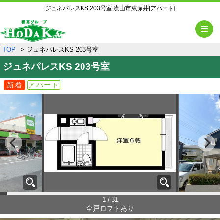
ジュネパレスKS 203号室 流山市東深井[アパート]
メ
TOP
ジュネパレスKS 203号室
ジュネパレスKS
203号室
新着
アパート
1 / 31
全戸ロフトあり