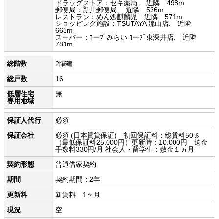
ドラッグストア：セキ薬局. 近隣 498m
郵便局：新川郵便局. 近隣 536m
レストラン：めん処麒麟児 近隣 571m
ショッピング施設：TSUTAYA 流山店. 近隣
663m
スーパー：ｺーﾌﾟみらい ｺーﾌﾟ東深井店. 近隣
781m
総階数
2階建
総戸数
16
低層住宅
無
専用地域
保証人代行
必須
保証会社
必須 (日本賃貸保証) 初回保証料：総賃料50％
（最低保証料25.000円）更新時：10.000円 送金
手数料330円/月 社会人・留学生：敷金１ヵ月
契約形態
普通借家契約
期間
契約期間：2年
更新料
新賃料 1ヶ月
現況
空