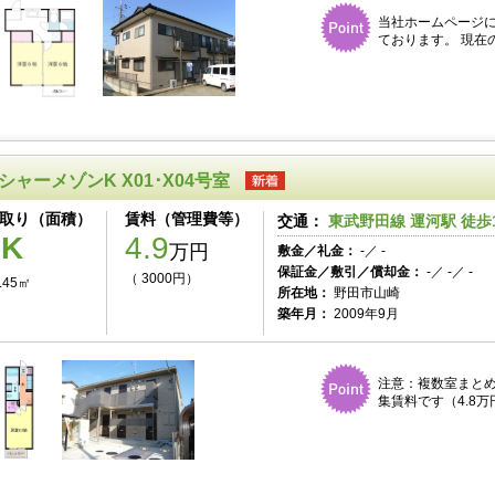
当社ホームページ
ております。 現在
シャーメゾンK X01･X04号室
取り（面積）
賃料（管理費等）
交通：
東武野田線 運河駅 徒歩
1K
4.9
万円
敷金／礼金：
-／ -
保証金／敷引／償却金：
-／ -／ -
（ 3000円）
.45㎡
所在地：
野田市山崎
築年月：
2009年9月
注意：複数室まとめ
集賃料です（4.8万円