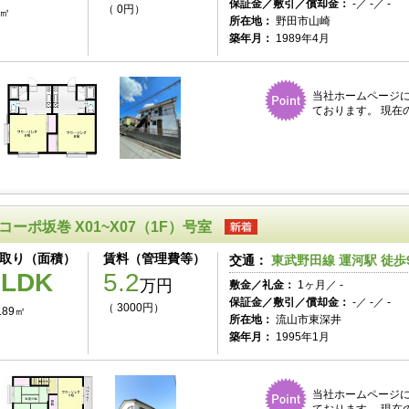
保証金／敷引／償却金：
-／ -／ -
（ 0円）
6㎡
所在地：
野田市山崎
築年月：
1989年4月
当社ホームページ
ております。 現在
コーポ坂巻 X01~X07（1F）号室
取り（面積）
賃料（管理費等）
交通：
東武野田線 運河駅 徒歩
2LDK
5.2
万円
敷金／礼金：
1ヶ月／ -
保証金／敷引／償却金：
-／ -／ -
（ 3000円）
.89㎡
所在地：
流山市東深井
築年月：
1995年1月
当社ホームページ