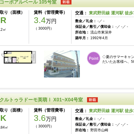
コーポアルベール 105号室
取り（面積）
賃料（管理費等）
交通：
東武野田線 運河駅 徒歩
1R
3.4
万円
敷金／礼金：
-／ -
保証金／敷引／償却金：
-／ -／ -
（ 3000円）
.2㎡
所在地：
流山市東深井
築年月：
1992年4月
◇夏のサマーキャ
だいたお客様へ、50
クルトゥラドーモ英萌Ⅰ X01~X04号室
取り（面積）
賃料（管理費等）
交通：
東武野田線 運河駅 徒歩
1K
3.6
万円
敷金／礼金：
-／ -
保証金／敷引／償却金：
-／ -／ -
（ 3000円）
.84㎡
所在地：
野田市山崎