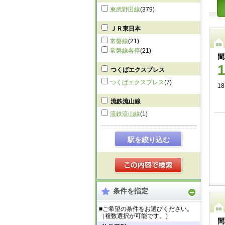
東武野田線
(379)
ＪＲ東日本
常磐線
(21)
常磐線各停
(21)
間
つくばエクスプレス
つくばエクスプレス
(7)
1
流鉄流山線
流鉄流山線
(1)
駅を絞り込む
条件を指定
■ご希望の条件をお選びください。
（複数選択が可能です。）
間