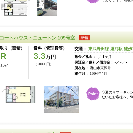
ております。 現在
コートハウス・ニュートン 109号室
取り（面積）
賃料（管理費等）
交通：
東武野田線 運河駅 徒歩
1R
3.3
万円
敷金／礼金：
-／ 1ヶ月
保証金／敷引／償却金：
-／ -／ -
（ 3000円）
.16㎡
所在地：
流山市東深井
築年月：
1994年4月
◇夏のサマーキャ
だいたお客様へ、50