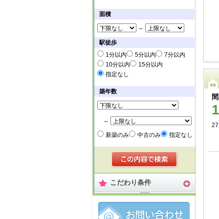
面積
～
駅徒歩
1分以内
5分以内
7分以内
10分以内
15分以内
指定なし
築年数
間
～
27
新築のみ
中古のみ
指定なし
こだわり条件