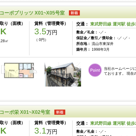
コーポプリッツ X01~X05号室
取り（面積）
賃料（管理費等）
交通：
東武野田線 運河駅 徒歩
1K
3.5
万円
敷金／礼金：
-／ -
保証金／敷引／償却金：
-／ -／ -
（ 0円）
.28㎡
所在地：
流山市東深井
築年月：
1998年3月
当社ホームページ
ております。 現在
コーポ栄 X01~X02号室
取り（面積）
賃料（管理費等）
交通：
東武野田線 運河駅 徒歩
1K
3.1
万円
敷金／礼金：
-／ -