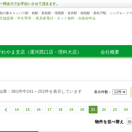
一同全力でお手伝いさせて頂きます。
柏の葉キャンパス駅・柏駅・新柏駅・増尾駅・逆井駅・南柏駅・新松戸駅、シングル～フ
生協提携・学生専用 ・家具家電付・ネット無料・合格前申込
がれやま支店（運河西口店・理科大店）
会社概要
結果：381件中241～252件を表示しています
表示件数：
14
15
16
17
18
19
20
21
22
23
24
物件を並べ替え
新