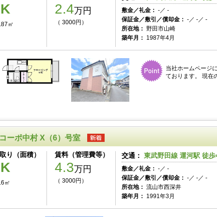
1K
2.4
万円
敷金／礼金：
-／ -
保証金／敷引／償却金：
-／ -／ -
（ 3000円）
.87㎡
所在地：
野田市山崎
築年月：
1987年4月
当社ホームページ
ております。 現在
コーポ中村 X（6）号室
取り（面積）
賃料（管理費等）
交通：
東武野田線 運河駅 徒歩
2K
4.3
万円
敷金／礼金：
-／ -
保証金／敷引／償却金：
-／ -／ -
（ 3000円）
.6㎡
所在地：
流山市西深井
築年月：
1991年3月