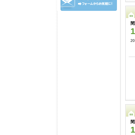
間
20
間