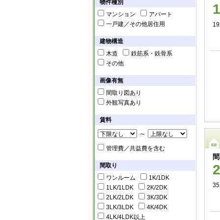
物件種別
マンション
アパート
一戸建／その他居住用
19
建物構造
木造
鉄筋系・鉄骨系
その他
画像有無
間取り図あり
外観写真あり
賃料
～
管理費／共益費を含む
間
間取り
ワンルーム
1K/1DK
35
1LK/1LDK
2K/2DK
2LK/2LDK
3K/3DK
3LK/3LDK
4K/4DK
4LK/4LDK以上