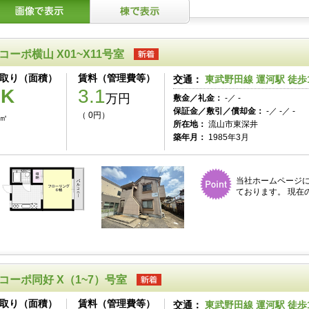
コーポ横山 X01~X11号室
取り（面積）
賃料（管理費等）
交通：
東武野田線 運河駅 徒歩
1K
3.1
万円
敷金／礼金：
-／ -
保証金／敷引／償却金：
-／ -／ -
（ 0円）
8㎡
所在地：
流山市東深井
築年月：
1985年3月
当社ホームページ
ております。 現在
コーポ同好 X（1~7）号室
取り（面積）
賃料（管理費等）
交通：
東武野田線 運河駅 徒歩