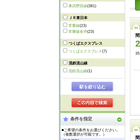
東武野田線
(381)
ＪＲ東日本
常磐線
(23)
常磐線各停
(23)
間
つくばエクスプレス
つくばエクスプレス
(7)
3
流鉄流山線
流鉄流山線
(1)
駅を絞り込む
条件を指定
■ご希望の条件をお選びください。
（複数選択が可能です。）
間