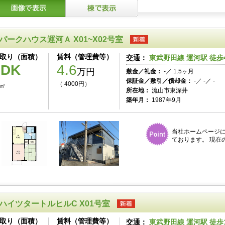
パークハウス運河Ａ X01~X02号室
取り（面積）
賃料（管理費等）
交通：
東武野田線 運河駅 徒歩
2DK
4.6
万円
敷金／礼金：
-／ 1.5ヶ月
保証金／敷引／償却金：
-／ -／ -
（ 4000円）
5㎡
所在地：
流山市東深井
築年月：
1987年9月
当社ホームページ
ております。 現在
ハイツタートルヒルC X01号室
取り（面積）
賃料（管理費等）
交通：
東武野田線 運河駅 徒歩