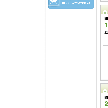
間
22
間