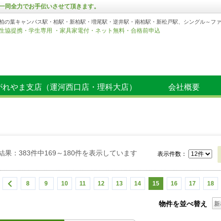
一同全力でお手伝いさせて頂きます。
柏の葉キャンパス駅・柏駅・新柏駅・増尾駅・逆井駅・南柏駅・新松戸駅、シングル～フ
生協提携・学生専用 ・家具家電付・ネット無料・合格前申込
がれやま支店（運河西口店・理科大店）
会社概要
結果：383件中169～180件を表示しています
表示件数：
8
9
10
11
12
13
14
15
16
17
18
物件を並べ替え
新