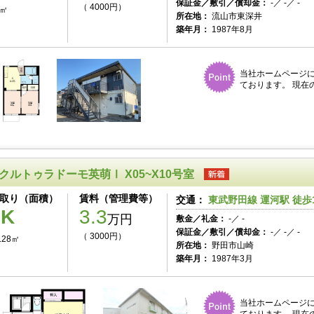
保証金／敷引／償却金：
-／ -／ -
（ 4000円）
5㎡
所在地：
流山市東深井
築年月：
1987年8月
当社ホームページ
ております。 現在
クルトゥラドーモ英萌Ⅰ X05~X10号室
取り（面積）
賃料（管理費等）
交通：
東武野田線 運河駅 徒歩
1K
3.3
万円
敷金／礼金：
-／ -
保証金／敷引／償却金：
-／ -／ -
（ 3000円）
.28㎡
所在地：
野田市山崎
築年月：
1987年3月
当社ホームページ