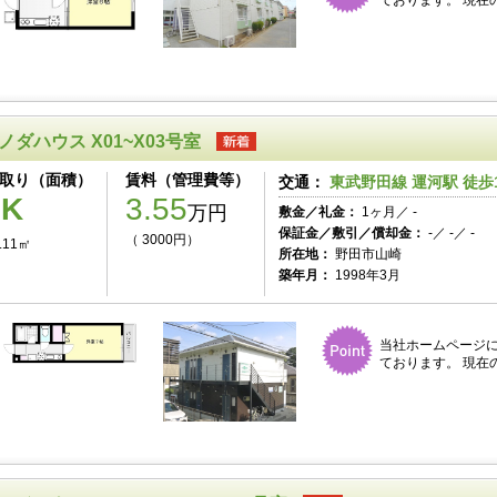
ております。 現在
ノダハウス X01~X03号室
取り（面積）
賃料（管理費等）
交通：
東武野田線 運河駅 徒歩
1K
3.55
万円
敷金／礼金：
1ヶ月／ -
保証金／敷引／償却金：
-／ -／ -
（ 3000円）
.11㎡
所在地：
野田市山崎
築年月：
1998年3月
当社ホームページ
ております。 現在