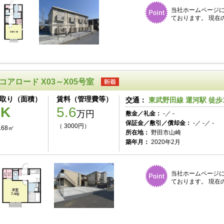
当社ホームページ
ております。 現在
コアロード X03～X05号室
取り（面積）
賃料（管理費等）
交通：
東武野田線 運河駅 徒歩
1K
5.6
万円
敷金／礼金：
-／ -
保証金／敷引／償却金：
-／ -／ -
（ 3000円）
.68㎡
所在地：
野田市山崎
築年月：
2020年2月
当社ホームページ
ております。 現在