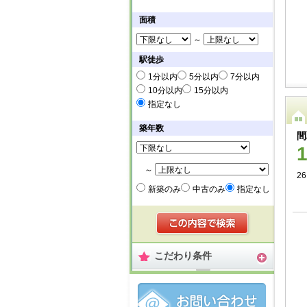
面積
～
駅徒歩
1分以内
5分以内
7分以内
10分以内
15分以内
指定なし
築年数
間
～
26
新築のみ
中古のみ
指定なし
こだわり条件