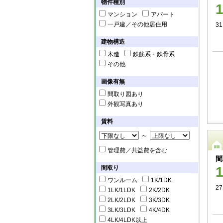
物件種別
マンション
アパート
一戸建／その他居住用
31
建物構造
木造
鉄筋系・鉄骨系
その他
画像有無
間取り図あり
外観写真あり
賃料
～
管理費／共益費を含む
間
間取り
ワンルーム
1K/1DK
27
1LK/1LDK
2K/2DK
2LK/2LDK
3K/3DK
3LK/3LDK
4K/4DK
4LK/4LDK以上