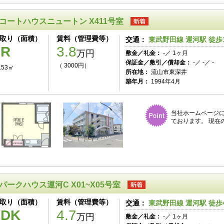
コートハウスニュートン X411号室
取り（面積）
賃料（管理費等）
交通：
東武野田線 運河駅 徒歩
1R
3.8
万円
敷金／礼金：
-／ 1ヶ月
保証金／敷引／償却金：
-／ -／ -
（ 3000円）
.53㎡
所在地：
流山市東深井
築年月：
1994年4月
当社ホームページ
ております。 現在
パークハウス運河C X01~X05号室
取り（面積）
賃料（管理費等）
交通：
東武野田線 運河駅 徒歩
2DK
4.7
万円
敷金／礼金：
-／ 1ヶ月