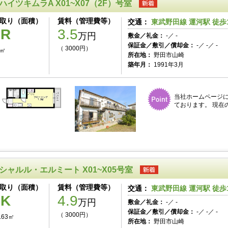
ハイツキムラA X01~X07（2F）号室
取り（面積）
賃料（管理費等）
交通：
東武野田線 運河駅 徒歩
1R
3.5
万円
敷金／礼金：
-／ -
保証金／敷引／償却金：
-／ -／ -
（ 3000円）
3㎡
所在地：
野田市山崎
築年月：
1991年3月
当社ホームページ
ております。 現在
シャルル・エルミート X01~X05号室
取り（面積）
賃料（管理費等）
交通：
東武野田線 運河駅 徒歩
1K
4.9
万円
敷金／礼金：
-／ -
保証金／敷引／償却金：
-／ -／ -
（ 3000円）
.63㎡
所在地：
野田市山崎