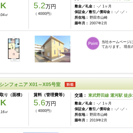
1K
5.2
万円
敷金／礼金：
-／ 1ヶ月
保証金／敷引／償却金：
-／ -／ -
（ 4000円）
.04㎡
所在地：
野田市山崎
築年月：
2007年2月
当社ホームページ
ております。 現在
シンフォニア X01～X05号室
取り（面積）
賃料（管理費等）
交通：
東武野田線 運河駅 徒歩
1K
5.6
万円
敷金／礼金：
-／ 1ヶ月
保証金／敷引／償却金：
-／ -／ -
（ 4000円）
.16㎡
所在地：
野田市山崎
築年月：
2019年2月