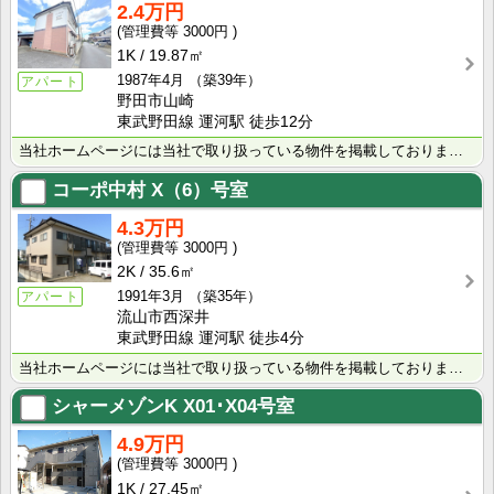
2.4万円
3000円
1K
19.87㎡
1987年4月
（築39年）
アパート
野田市山崎
東武野田線 運河駅 徒歩12分
当社ホームページには当社で取り扱っている物件を掲載しております。 現在の募集状況に関しては、スタッフ･･･
コーポ中村
X（6）号室
4.3万円
3000円
2K
35.6㎡
1991年3月
（築35年）
アパート
流山市西深井
東武野田線 運河駅 徒歩4分
当社ホームページには当社で取り扱っている物件を掲載しております。 現在の募集状況に関しては、スタッフ･･･
シャーメゾンK
X01･X04号室
4.9万円
3000円
1K
27.45㎡