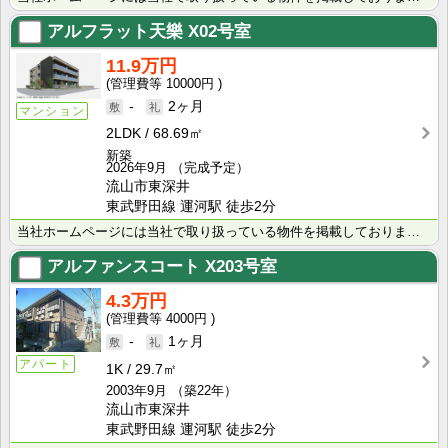
アルフラット天樂
X02号室
11.9万円
10000円
-
2ヶ月
マンション
2LDK
68.69㎡
新築
2026年9月
（完成予定）
流山市東深井
東武野田線 運河駅 徒歩2分
当社ホームページには当社で取り扱っている物件を掲載しております。現在の募集状況に関しては、スタッフま･･･
アルファンスコート
X203号室
4.3万円
4000円
-
1ヶ月
アパート
1K
29.7㎡
2003年9月
（築22年）
流山市東深井
東武野田線 運河駅 徒歩2分