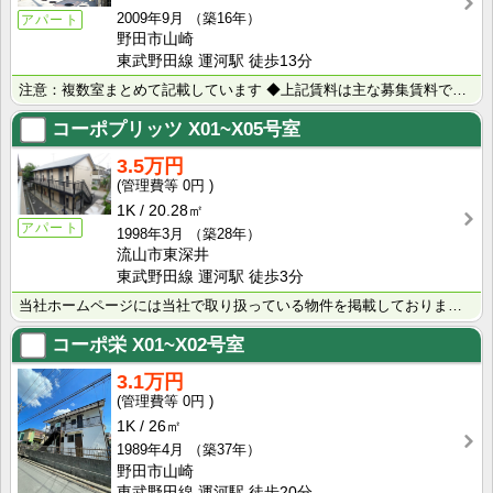
2009年9月
（築16年）
アパート
野田市山崎
東武野田線 運河駅 徒歩13分
注意：複数室まとめて記載しています ◆上記賃料は主な募集賃料です（4.8万円～5.0万円） ･･･
コーポプリッツ
X01~X05号室
3.5万円
0円
1K
20.28㎡
アパート
1998年3月
（築28年）
流山市東深井
東武野田線 運河駅 徒歩3分
当社ホームページには当社で取り扱っている物件を掲載しております。 現在の募集状況に関しては、スタッフ･･･
コーポ栄
X01~X02号室
3.1万円
0円
1K
26㎡
1989年4月
（築37年）
野田市山崎
東武野田線 運河駅 徒歩20分