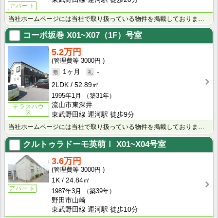
アパート
当社ホームページには当社で取り扱っている物件を掲載しております。 現在の募集状況に関しては、スタッフ･･･
コーポ坂巻
X01~X07（1F）号室
5.2万円
3000円
1ヶ月
-
2LDK
52.89㎡
1995年1月
（築31年）
流山市東深井
テラスハウ
ス
東武野田線 運河駅 徒歩9分
当社ホームページには当社で取り扱っている物件を掲載しております。 現在の募集状況に関しては、スタッフ･･･
クルトゥラドーモ英萌Ⅰ
X01~X04号室
3.6万円
3000円
1K
24.84㎡
アパート
1987年3月
（築39年）
野田市山崎
東武野田線 運河駅 徒歩10分