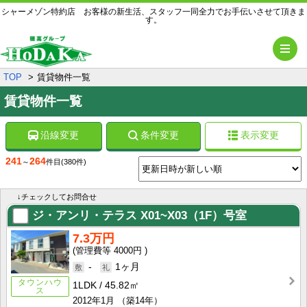
シャーメゾン特約店 お客様の新生活、スタッフ一同全力でお手伝いさせて頂きま
す。
メ
TOP
賃貸物件一覧
賃貸物件一覧
沿線変更
条件変更
表示変更
241
264
～
件目
(380件)
↓チェックしてお問合せ
ジ・アンリ・テラス
X01~X03（1F）号室
7.3万円
4000円
-
1ヶ月
タウンハウ
1LDK
45.82㎡
ス
2012年1月
（築14年）