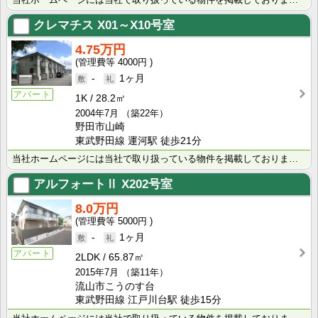
クレマチス
X01～X10号室
4.75万円
4000円
-
1ヶ月
アパート
1K
28.2㎡
2004年7月
（築22年）
野田市山崎
東武野田線 運河駅 徒歩21分
当社ホームページには当社で取り扱っている物件を掲載しております。 現在の募集状況に関しては、スタッフ･･･
アルフォートⅡ
X202号室
8.0万円
5000円
-
1ヶ月
アパート
2LDK
65.87㎡
2015年7月
（築11年）
流山市こうのす台
東武野田線 江戸川台駅 徒歩15分