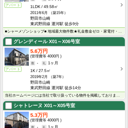
アパート
1LDK
49.58㎡
2011年6月
（築15年）
野田市山崎
東武野田線 運河駅 徒歩9分
■シャーメゾンショップ■ 地域最大物件数★礼金敷金ゼロ・家電付・大手ハウスメーカー施工物件・学生様向･･･
グレンディール
X01～X06号室
5.6万円
4000円
-
1ヶ月
アパート
1K
27.5㎡
2019年2月
（築7年）
野田市山崎
東武野田線 運河駅 徒歩14分
当社ホームページには当社で取り扱っている物件を掲載しております。 現在の募集状況に関しては、スタッフ･･･
シャトレーヌ
X01～X05号室
5.3万円
4000円
-
1ヶ月