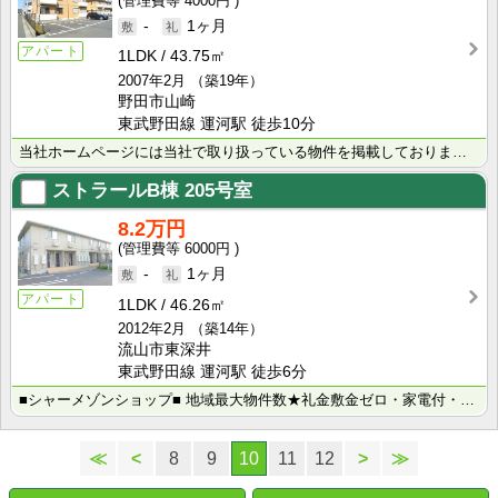
4000円
-
1ヶ月
アパート
1LDK
43.75㎡
2007年2月
（築19年）
野田市山崎
東武野田線 運河駅 徒歩10分
当社ホームページには当社で取り扱っている物件を掲載しております。 現在の募集状況に関しては、スタッフ･･･
ストラールB棟
205号室
8.2万円
6000円
-
1ヶ月
アパート
1LDK
46.26㎡
2012年2月
（築14年）
流山市東深井
東武野田線 運河駅 徒歩6分
■シャーメゾンショップ■ 地域最大物件数★礼金敷金ゼロ・家電付・大手ハウスメーカー施工物件・学生様向･･･
≪
<
8
9
10
11
12
>
≫