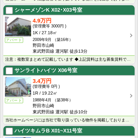
シャーメゾンK
X02･X03号室
4.9万円
3000円
1K
27.18㎡
2009年9月
（築16年）
アパート
野田市山崎
東武野田線 運河駅 徒歩13分
注意：複数室まとめて記載しています ◆上記賃料は主な募集賃料です（4.8万円～5.0万円） ･･･
サンライトハイツ
X06号室
3.4万円
0円
1R
19.22㎡
1988年4月
（築38年）
アパート
野田市山崎
東武野田線 運河駅 徒歩10分
当社ホームページには当社で取り扱っている物件を掲載しております。 現在の募集状況に関しては、スタッフ･･･
ハイツキムラB
X01~X11号室