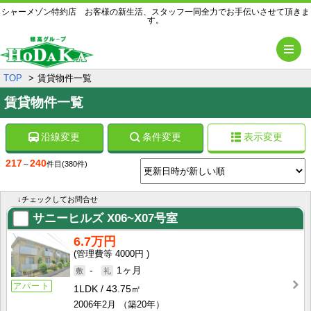
シャーメゾン特約店 お客様の新生活、スタッフ一同全力でお手伝いさせて頂きま
す。
メ
TOP
賃貸物件一覧
賃貸物件一覧
沿線変更
条件変更
表示変更
217
240
～
件目
(380件)
↓チェックしてお問合せ
サニーヒルズ
X06~X07号室
6.7万円
4000円
-
1ヶ月
アパート
1LDK
43.75㎡
2006年2月
（築20年）