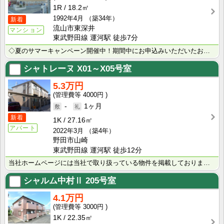
1R
18.2㎡
1992年4月
（築34年）
新着
流山市東深井
マンション
東武野田線 運河駅 徒歩7分
◇夏のサマーキャンペーン開催中！期間中にお申込みいただいたお客様へ、500円分のQUOカード＋日用品･･･
シャトレーヌ
X01～X05号室
5.3万円
4000円
-
1ヶ月
新着
1K
27.16㎡
アパート
2022年3月
（築4年）
野田市山崎
東武野田線 運河駅 徒歩12分
当社ホームページには当社で取り扱っている物件を掲載しております。 現在の募集状況に関しては、スタッフ･･･
シャルム中村Ⅱ
205号室
4.1万円
3000円
1K
22.35㎡