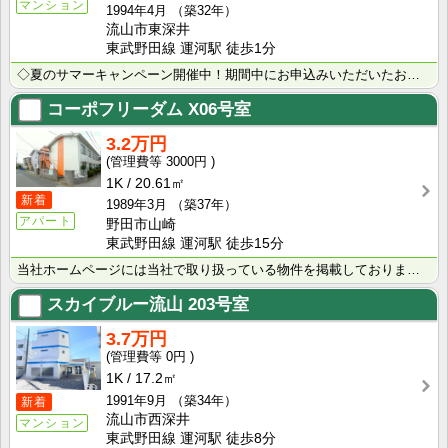
マンション
1994年4月
（築32年）
流山市東深井
東武野田線 運河駅 徒歩1分
◇夏のサマーキャンペーン開催中！期間中にお申込みいただいたお客様へ、500円分のQUOカード＋日用品･･･
コーポフリーダム
X06号室
3.2万円
3000円
1K
20.61㎡
新着
1989年3月
（築37年）
アパート
野田市山崎
東武野田線 運河駅 徒歩15分
当社ホームページには当社で取り扱っている物件を掲載しております。 現在の募集状況に関しては、スタッフ･･･
スカイブルー流山
203号室
3.7万円
0円
1K
17.2㎡
1991年9月
（築34年）
新着
流山市西深井
マンション
東武野田線 運河駅 徒歩8分