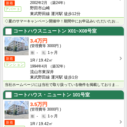
2002年2月
（築24年）
新着
野田市山崎
アパート
東武野田線 運河駅 徒歩12分
◇夏のサマーキャンペーン開催中！期間中にお申込みいただいたお客様へ、500円分のQUOカード＋日用品･･･
コートハウスニュートン
X01~X08号室
3.4万円
3000円
-
1ヶ月
新着
1R
19.42㎡
マンション
1994年4月
（築32年）
流山市東深井
東武野田線 運河駅 徒歩1分
当社ホームページには当社で取り扱っている物件を掲載しております。 現在の募集状況に関しては、スタッフ･･･
コートハウス・ニュートン
101号室
3.5万円
3000円
-
1ヶ月
新着
1R
19.42㎡