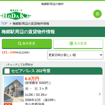
梅郷駅周辺の物件
メ
TOP
梅郷駅周辺の賃貸物件情報
梅郷駅周辺の賃貸物件情報
条件変更
表示変更
121
144
～
件目
(229件)
↓チェックしてお問合せ
セピアパレス
202号室
6.9万円
5500円
-
1ヶ月
1LDK
33.39㎡
2006年12月
（築19年）
流山市西深井