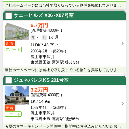
当社ホームページには当社で取り扱っている物件を掲載しております。 現在の募集状況に関しては、スタッフ･･･
サニーヒルズ
X06~X07号室
6.7万円
4000円
-
1ヶ月
新着
1LDK
43.75㎡
アパート
2006年2月
（築20年）
流山市東深井
東武野田線 運河駅 徒歩3分
当社ホームページには当社で取り扱っている物件を掲載しております。 現在の募集状況に関しては、スタッフ･･･
ジュネパレスKS
201号室
3.2万円
4000円
1K
14.9㎡
1987年4月
（築39年）
新着
流山市東深井
アパート
東武野田線 運河駅 徒歩6分
★夏のサマーキャンペーン開催中！期間中にお申込みいただいたお客様へ、500円分のQUOカード＋日用品･･･