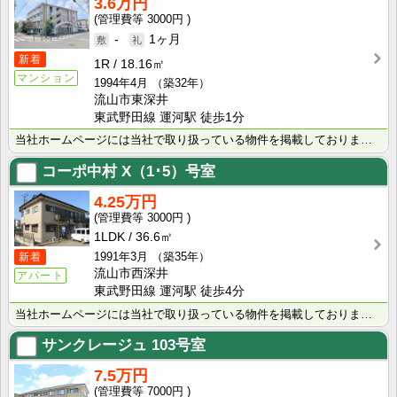
3.6万円
3000円
-
1ヶ月
新着
1R
18.16㎡
マンション
1994年4月
（築32年）
流山市東深井
東武野田線 運河駅 徒歩1分
当社ホームページには当社で取り扱っている物件を掲載しております。 現在の募集状況に関しては、スタッフ･･･
コーポ中村
X（1･5）号室
4.25万円
3000円
1LDK
36.6㎡
1991年3月
（築35年）
新着
流山市西深井
アパート
東武野田線 運河駅 徒歩4分
当社ホームページには当社で取り扱っている物件を掲載しております。 現在の募集状況に関しては、スタッフ･･･
サンクレージュ
103号室
7.5万円
7000円