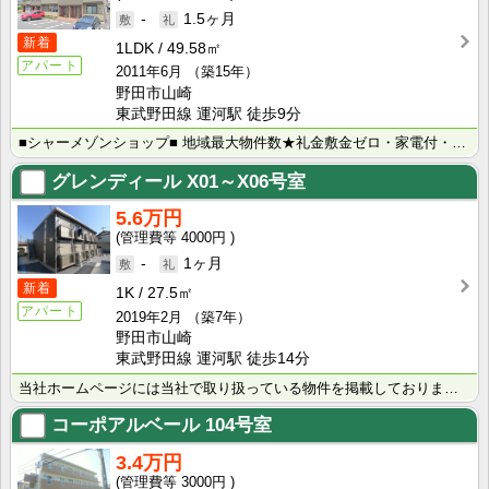
-
1.5ヶ月
新着
1LDK
49.58㎡
アパート
2011年6月
（築15年）
野田市山崎
東武野田線 運河駅 徒歩9分
■シャーメゾンショップ■ 地域最大物件数★礼金敷金ゼロ・家電付・大手ハウスメーカー施工物件・学生様向･･･
グレンディール
X01～X06号室
5.6万円
4000円
-
1ヶ月
新着
1K
27.5㎡
アパート
2019年2月
（築7年）
野田市山崎
東武野田線 運河駅 徒歩14分
当社ホームページには当社で取り扱っている物件を掲載しております。 現在の募集状況に関しては、スタッフ･･･
コーポアルベール
104号室
3.4万円
3000円