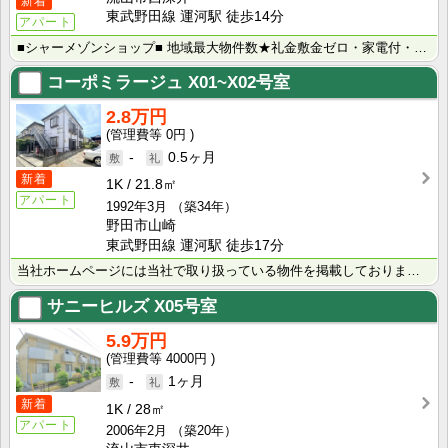
新着
東武野田線 運河駅 徒歩14分
アパート
■シャーメゾンショップ■ 地域最大物件数★礼金敷金ゼロ・家電付・大手ハウスメーカー施工物件・学生様向･･･
コーポミラージュ
X01~X02号室
2.8万円
0円
-
0.5ヶ月
新着
1K
21.8㎡
アパート
1992年3月
（築34年）
野田市山崎
東武野田線 運河駅 徒歩17分
当社ホームページには当社で取り扱っている物件を掲載しております。 現在の募集状況に関しては、スタッフ･･･
サニーヒルズ
X05号室
5.9万円
4000円
-
1ヶ月
新着
1K
28㎡
アパート
2006年2月
（築20年）