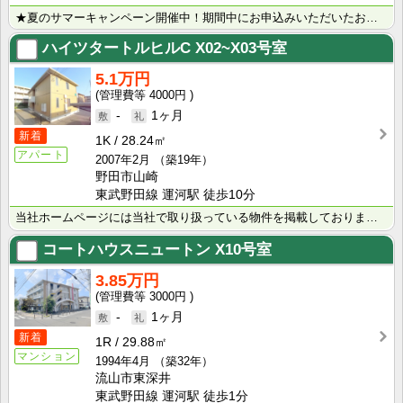
★夏のサマーキャンペーン開催中！期間中にお申込みいただいたお客様へ、500円分のQUOカード＋日用品･･･
ハイツタートルヒルC
X02~X03号室
5.1万円
4000円
-
1ヶ月
新着
1K
28.24㎡
アパート
2007年2月
（築19年）
野田市山崎
東武野田線 運河駅 徒歩10分
当社ホームページには当社で取り扱っている物件を掲載しております。 現在の募集状況に関しては、スタッフ･･･
コートハウスニュートン
X10号室
3.85万円
3000円
-
1ヶ月
新着
1R
29.88㎡
マンション
1994年4月
（築32年）
流山市東深井
東武野田線 運河駅 徒歩1分