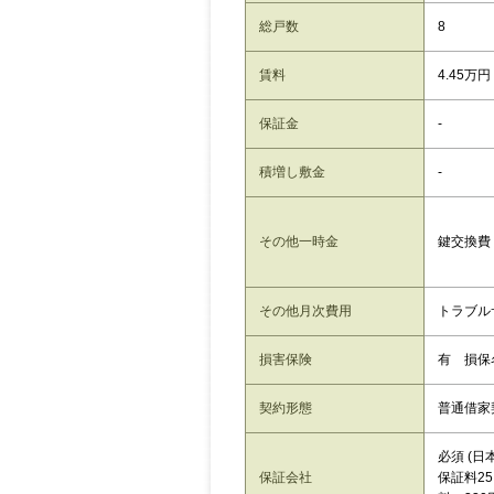
総戸数
8
賃料
4.45万円
保証金
-
積増し敷金
-
その他一時金
鍵交換費：
その他月次費用
トラブルサ
損害保険
有 損保
契約形態
普通借家
必須 (
保証会社
保証料25