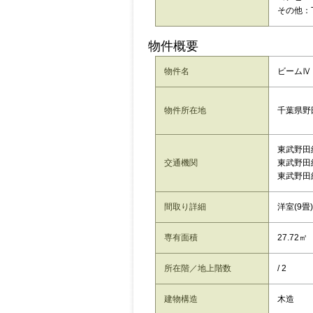
その他：T
物件概要
物件名
ビームⅣ 
千葉県野
物件所在地
東武野田
交通機関
東武野田
東武野田
間取り詳細
洋室(9畳)
専有面積
27.72㎡
所在階／地上階数
/ 2
建物構造
木造