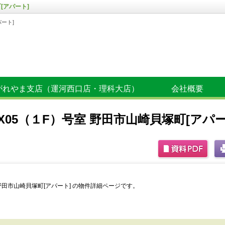
[アパート]
パート]
がれやま支店（運河西口店・理科大店）
会社概要
~X05（１F）号室 野田市山崎貝塚町[アパー
室 野田市山崎貝塚町[アパート] の物件詳細ページです。