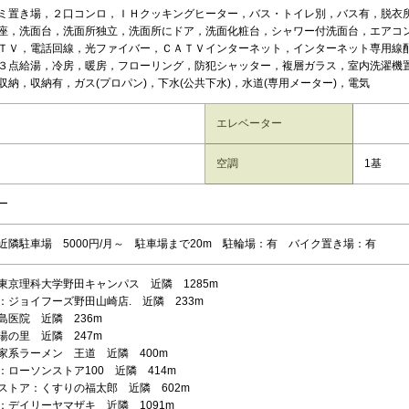
ミ置き場，２口コンロ，ＩＨクッキングヒーター，バス・トイレ別，バス有，脱衣
座，洗面台，洗面所独立，洗面所にドア，洗面化粧台，シャワー付洗面台，エアコ
ＴＶ，電話回線，光ファイバー，ＣＡＴＶインターネット，インターネット専用線
３点給湯，冷房，暖房，フローリング，防犯シャッター，複層ガラス，室内洗濯機
収納，収納有，ガス(プロパン)，下水(公共下水)，水道(専用メーター)，電気
エレベーター
空調
1基
ー
近隣駐車場 5000円/月～ 駐車場まで20m 駐輪場：有 バイク置き場：有
東京理科大学野田キャンパス 近隣 1285m
：ジョイフーズ野田山崎店. 近隣 233m
島医院 近隣 236m
湯の里 近隣 247m
家系ラーメン 王道 近隣 400m
：ローソンストア100 近隣 414m
ストア：くすりの福太郎 近隣 602m
：デイリーヤマザキ 近隣 1091m