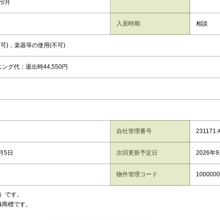
円/月
入居時期
相談
不可)，楽器等の使用(不可)
ング代：退出時44,550円
自社管理番号
231171
8月5日
次回更新予定日
2026年
物件管理コード
1000000
）です。
録商標です。