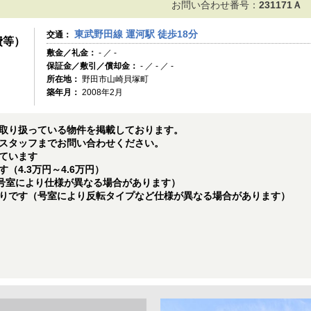
お問い合わせ番号：
231171Ａ
東武野田線 運河駅 徒歩18分
交通：
費等）
敷金／礼金：
- ／ -
保証金／敷引／償却金：
- ／ - ／ -
所在地：
野田市山崎貝塚町
築年月：
2008年2月
取り扱っている物件を掲載しております。
スタッフまでお問い合わせください。
ています
（4.3万円～4.6万円）
（号室により仕様が異なる場合があります）
りです（号室により反転タイプなど仕様が異なる場合があります）