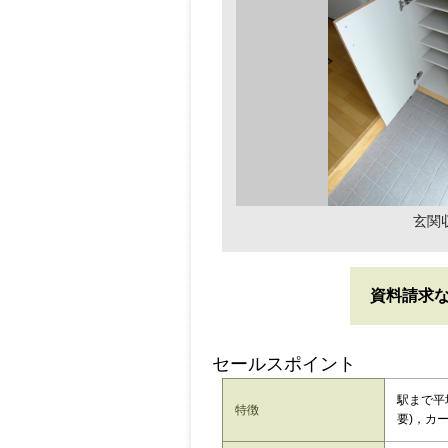
玄関
資料請求
セールスポイント
駅まで平
特徴
要)，カ