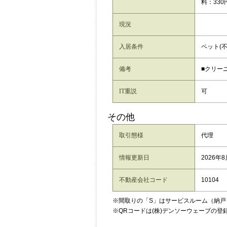
料：330
現況
入居条件
ペット(
備考
■クリーニ
IT重説
可
その他
取引態様
代理
情報更新日
2026年
不動産会社コード
10104
※間取りの「S」はサービスルーム（納戸
※QRコードは(株)デンソーウェーブの登