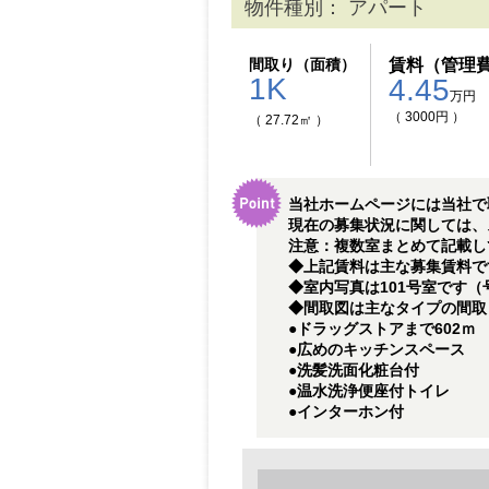
物件種別： アパート
間取り（面積）
賃料（管理
1K
4.45
万円
（ 3000円 ）
（ 27.72㎡ ）
当社ホームページには当社で
現在の募集状況に関しては、
注意：複数室まとめて記載し
◆上記賃料は主な募集賃料です
◆室内写真は101号室です
◆間取図は主なタイプの間取
●ドラッグストアまで602ｍ
●広めのキッチンスペース
●洗髪洗面化粧台付
●温水洗浄便座付トイレ
●インターホン付