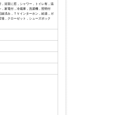
所，浴室に窓，シャワー，トイレ有，温
ン，家電付，冷蔵庫，洗濯機，照明付
配線済み，ＴＶインターホン，給湯，ガ
置場，クローゼット，シューズボック