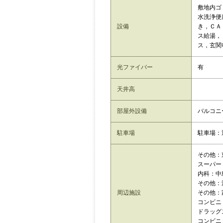
敷地内ゴ
水洗浄便
設備
き，ＣＡ
ス給湯，
ス，玄関
光ファイバー
有
天井高
部屋外設備
バルコニ
駐車場
駐車場：
その他：
スーパー
内科：中
その他：
周辺施設
その他：
コンビニ
ドラッグ
コンビニ