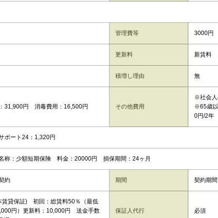
管理費等
3000円
更新料
新賃料 
積増し理由
無
※社会人
31,900円 消毒費用：16,500円
その他費用
※65歳
0円/2年
ポート24：1,320円
名称：少額短期保険 料金：20000円 損保期間：24ヶ月
契約
期間
契約期間
日本賃貸保証) 初回：総賃料50％（最低
,000円）更新料：10,000円 送金手数
保証人代行
必須