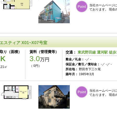
当社ホームページ
ております。 現在
エスティア X01~X07号室
取り（面積）
賃料（管理費等）
交通：
東武野田線 運河駅 徒歩
1K
3.0
万円
敷金／礼金：
-／ -
保証金／敷引／償却金：
-／ -／ -
（ 0円）
.21㎡
所在地：
野田市下三ケ尾
築年月：
1985年3月
当社ホームページ
ております。 現在