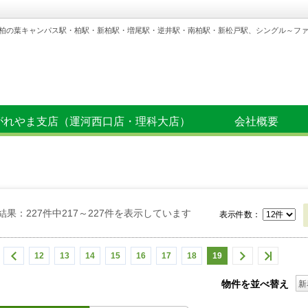
柏の葉キャンパス駅・柏駅・新柏駅・増尾駅・逆井駅・南柏駅・新松戸駅、シングル～フ
がれやま支店（運河西口店・理科大店）
会社概要
結果：227件中217～227件を表示しています
表示件数：
12
13
14
15
16
17
18
19
物件を並べ替え
新