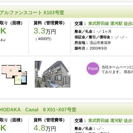
アルファンスコート X103号室
取り（面積）
賃料（管理費等）
交通：
東武野田線 運河駅 徒歩
1K
3.3
万円
敷金／礼金：
-／ 1ヶ月
保証金／敷引／償却金：
-／ -／ -
（ 4000円）
.4㎡
所在地：
流山市東深井
築年月：
2003年9月
当社ホームページ
ております。 現在
HODAKA Canal 8 X01~X07号室
取り（面積）
賃料（管理費等）
交通：
東武野田線 運河駅 徒歩
1K
4.8
万円
敷金／礼金：
-／ -