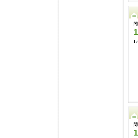
間
19
間