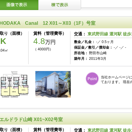
HODAKA Canal 12 X01～X03（1F）号室
取り（面積）
賃料（管理費等）
交通：
東武野田線 運河駅 徒歩
1K
4.8
万円
敷金／礼金：
-／ 0.5ヶ月
保証金／敷引／償却金：
-／ -／ -
（ 4000円）
.04㎡
所在地：
野田市山崎
築年月：
2011年3月
当社ホームページ
ております。 現在
エルドラド山崎 X01~X02号室
取り（面積）
賃料（管理費等）
交通：
東武野田線 運河駅 徒歩