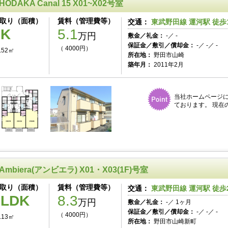
HODAKA Canal 15 X01~X02号室
取り（面積）
賃料（管理費等）
交通：
東武野田線 運河駅 徒歩
1K
5.1
万円
敷金／礼金：
-／ -
保証金／敷引／償却金：
-／ -／ -
（ 4000円）
.52㎡
所在地：
野田市山崎
築年月：
2011年2月
当社ホームページ
ております。 現在
Ambiera(アンビエラ) X01・X03(1F)号室
取り（面積）
賃料（管理費等）
交通：
東武野田線 運河駅 徒歩
2LDK
8.3
万円
敷金／礼金：
-／ 1ヶ月
保証金／敷引／償却金：
-／ -／ -
（ 4000円）
.13㎡
所在地：
野田市山崎新町