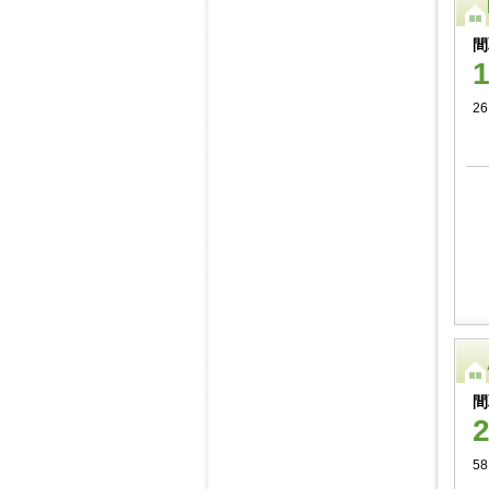
間
26
間
58