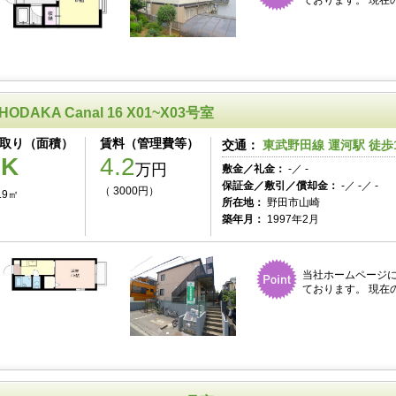
ております。 現在
HODAKA Canal 16 X01~X03号室
取り（面積）
賃料（管理費等）
交通：
東武野田線 運河駅 徒歩
1K
4.2
万円
敷金／礼金：
-／ -
保証金／敷引／償却金：
-／ -／ -
（ 3000円）
.9㎡
所在地：
野田市山崎
築年月：
1997年2月
当社ホームページ
ております。 現在