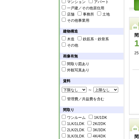
マンション
アパート
一戸建／その他居住用
店舗
事務所
土地
その他事業用
建物構造
間
木造
鉄筋系・鉄骨系
その他
25
画像有無
間取り図あり
外観写真あり
賃料
～
管理費／共益費を含む
間取り
ワンルーム
1K/1DK
1LK/1LDK
2K/2DK
2LK/2LDK
3K/3DK
3LK/3LDK
4K/4DK
間