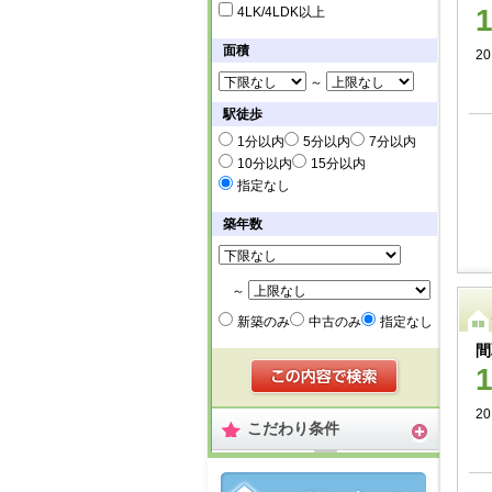
4LK/4LDK以上
面積
20
～
駅徒歩
1分以内
5分以内
7分以内
10分以内
15分以内
指定なし
築年数
～
新築のみ
中古のみ
指定なし
間
20
こだわり条件