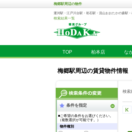
梅郷駅周辺の物件
運河駅・江戸川台駅・初石駅・流山おおたかの森駅・
検索結果一覧
TOP
柏本店
な
梅郷駅周辺の賃貸物件情報
検索
条件を指定
■ご希望の条件をお選びください。
（複数選択が可能です。）
物件種別