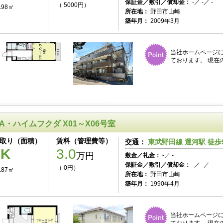
保証金／敷引／償却金：
-／ -／ -
（ 5000円）
.98㎡
所在地：
野田市山崎
築年月：
2009年3月
当社ホームページ
ております。 現在
A・ハイムフクダ X01～X06号室
取り（面積）
賃料（管理費等）
交通：
東武野田線 運河駅 徒歩
1K
3.0
万円
敷金／礼金：
-／ -
保証金／敷引／償却金：
-／ -／ -
（ 0円）
.87㎡
所在地：
野田市山崎
築年月：
1990年4月
当社ホームページ