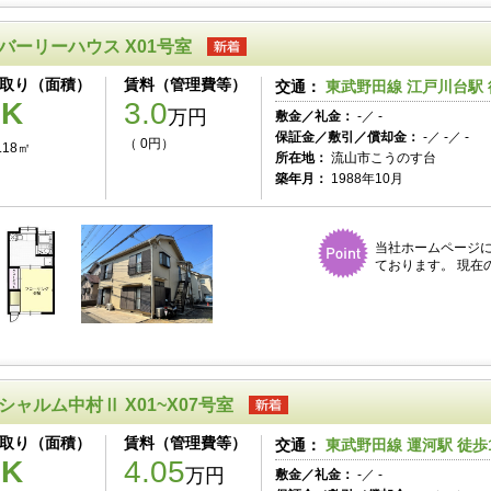
バーリーハウス X01号室
取り（面積）
賃料（管理費等）
交通：
東武野田線 江戸川台駅 
1K
3.0
万円
敷金／礼金：
-／ -
保証金／敷引／償却金：
-／ -／ -
（ 0円）
.18㎡
所在地：
流山市こうのす台
築年月：
1988年10月
当社ホームページ
ております。 現在
シャルム中村Ⅱ X01~X07号室
取り（面積）
賃料（管理費等）
交通：
東武野田線 運河駅 徒歩
1K
4.05
万円
敷金／礼金：
-／ -