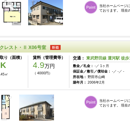
当社ホームページ
ております。 現在
クレスト・Ⅱ X06号室
取り（面積）
賃料（管理費等）
交通：
東武野田線 運河駅 徒歩
1K
4.9
万円
敷金／礼金：
-／ 1ヶ月
保証金／敷引／償却金：
-／ -／ -
（ 4000円）
.45㎡
所在地：
野田市山崎
築年月：
2006年2月
当社ホームページ
ております。 現在