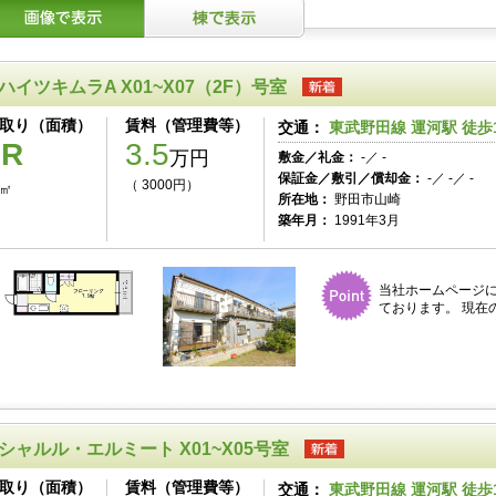
ハイツキムラA X01~X07（2F）号室
取り（面積）
賃料（管理費等）
交通：
東武野田線 運河駅 徒歩
1R
3.5
万円
敷金／礼金：
-／ -
保証金／敷引／償却金：
-／ -／ -
（ 3000円）
3㎡
所在地：
野田市山崎
築年月：
1991年3月
当社ホームページ
ております。 現在
シャルル・エルミート X01~X05号室
取り（面積）
賃料（管理費等）
交通：
東武野田線 運河駅 徒歩