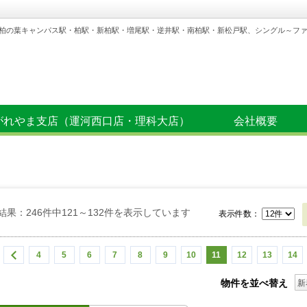
柏の葉キャンパス駅・柏駅・新柏駅・増尾駅・逆井駅・南柏駅・新松戸駅、シングル～フ
がれやま支店（運河西口店・理科大店）
会社概要
結果：246件中121～132件を表示しています
表示件数：
4
5
6
7
8
9
10
11
12
13
14
物件を並べ替え
新