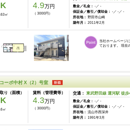
1K
4.9
万円
敷金／礼金：
-／ -
保証金／敷引／償却金：
-／ -／ -
（ 3000円）
.63㎡
所在地：
野田市山崎
築年月：
2011年2月
当社ホームページ
ております。 現在
コーポ中村 X（2）号室
取り（面積）
賃料（管理費等）
交通：
東武野田線 運河駅 徒歩
2K
4.3
万円
敷金／礼金：
-／ -
保証金／敷引／償却金：
-／ -／ -
（ 3000円）
.6㎡
所在地：
流山市西深井
築年月：
1991年3月