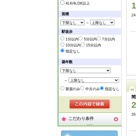
4LK/4LDK以上
面積
24
～
駅徒歩
1分以内
5分以内
7分以内
10分以内
15分以内
指定なし
築年数
～
新築のみ
中古のみ
指定なし
間
35
こだわり条件