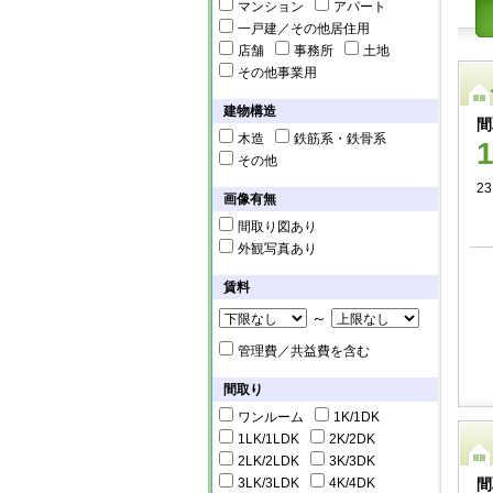
マンション
アパート
一戸建／その他居住用
店舗
事務所
土地
その他事業用
建物構造
間
木造
鉄筋系・鉄骨系
その他
2
画像有無
間取り図あり
外観写真あり
賃料
～
管理費／共益費を含む
間取り
ワンルーム
1K/1DK
1LK/1LDK
2K/2DK
2LK/2LDK
3K/3DK
3LK/3LDK
4K/4DK
間