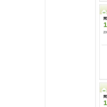
間
23
間