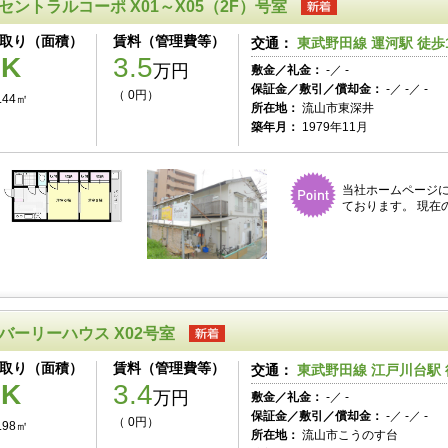
セントラルコーポ X01～X05（2F）号室
取り（面積）
賃料（管理費等）
交通：
東武野田線 運河駅 徒歩
2K
3.5
万円
敷金／礼金：
-／ -
保証金／敷引／償却金：
-／ -／ -
（ 0円）
.44㎡
所在地：
流山市東深井
築年月：
1979年11月
当社ホームページ
ております。 現在
バーリーハウス X02号室
取り（面積）
賃料（管理費等）
交通：
東武野田線 江戸川台駅 
1K
3.4
万円
敷金／礼金：
-／ -
保証金／敷引／償却金：
-／ -／ -
（ 0円）
.98㎡
所在地：
流山市こうのす台