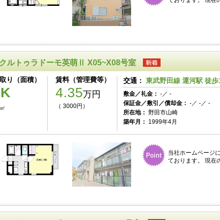
ております。 現在
クルトゥラドーモ英萌Ⅱ X05~X08号室
取り（面積）
賃料（管理費等）
交通：
東武野田線 運河駅 徒歩
1K
4.35
万円
敷金／礼金：
-／ -
保証金／敷引／償却金：
-／ -／ -
（ 3000円）
7㎡
所在地：
野田市山崎
築年月：
1999年4月
当社ホームページ
ております。 現在