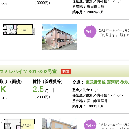
保証金／敷引／償却金：
-／ -／ -
（ 3000円）
.35㎡
所在地：
野田市山崎
築年月：
2002年2月
当社ホームページ
ております。 現在
スミレハイツ X01~X02号室
取り（面積）
賃料（管理費等）
交通：
東武野田線 運河駅 徒歩
1K
2.5
万円
敷金／礼金：
-／ -
保証金／敷引／償却金：
-／ -／ -
（ 2000円）
.31㎡
所在地：
流山市東深井
築年月：
1993年8月
当社ホームページ