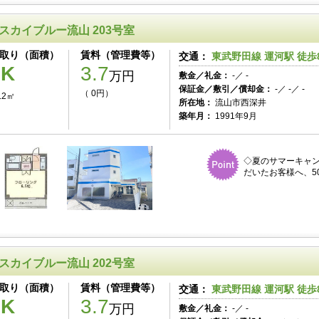
スカイブルー流山 203号室
取り（面積）
賃料（管理費等）
交通：
東武野田線 運河駅 徒歩
1K
3.7
万円
敷金／礼金：
-／ -
保証金／敷引／償却金：
-／ -／ -
（ 0円）
.2㎡
所在地：
流山市西深井
築年月：
1991年9月
◇夏のサマーキャ
だいたお客様へ、50
スカイブルー流山 202号室
取り（面積）
賃料（管理費等）
交通：
東武野田線 運河駅 徒歩
1K
3.7
万円
敷金／礼金：
-／ -