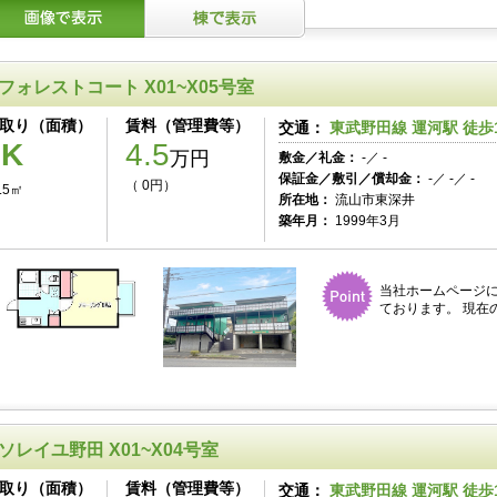
フォレストコート X01~X05号室
取り（面積）
賃料（管理費等）
交通：
東武野田線 運河駅 徒歩
1K
4.5
万円
敷金／礼金：
-／ -
保証金／敷引／償却金：
-／ -／ -
（ 0円）
.5㎡
所在地：
流山市東深井
築年月：
1999年3月
当社ホームページ
ております。 現在
ソレイユ野田 X01~X04号室
取り（面積）
賃料（管理費等）
交通：
東武野田線 運河駅 徒歩