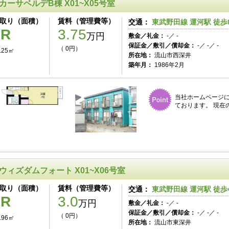
カーサベルデB棟 X01~X05号室
取り（面積）
賃料（管理費等）
交通：
東武野田線 運河駅 徒歩
1R
3.75
万円
敷金／礼金：
-／ -
保証金／敷引／償却金：
-／ -／ -
（ 0円）
.25㎡
所在地：
流山市西深井
築年月：
1986年2月
当社ホームページ
ております。 現在
ウィズダムフォート X01~X06号室
取り（面積）
賃料（管理費等）
交通：
東武野田線 運河駅 徒歩
1R
3.0
万円
敷金／礼金：
-／ -
保証金／敷引／償却金：
-／ -／ -
（ 0円）
.96㎡
所在地：
流山市東深井