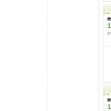
間
17
間