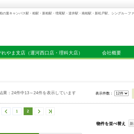
柏の葉キャンパス駅・柏駅・新柏駅・増尾駅・逆井駅・南柏駅・新松戸駅、シングル～フ
がれやま支店（運河西口店・理科大店）
会社概要
結果：24件中13～24件を表示しています
表示件数：
1
2
物件を並べ替え
新