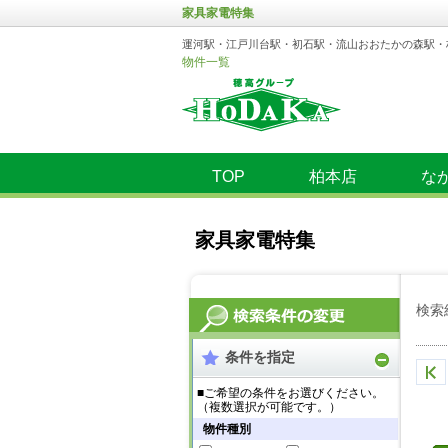
家具家電特集
運河駅・江戸川台駅・初石駅・流山おおたかの森駅・
物件一覧
TOP
柏本店
な
家具家電特集
検索
条件を指定
■ご希望の条件をお選びください。
（複数選択が可能です。）
物件種別