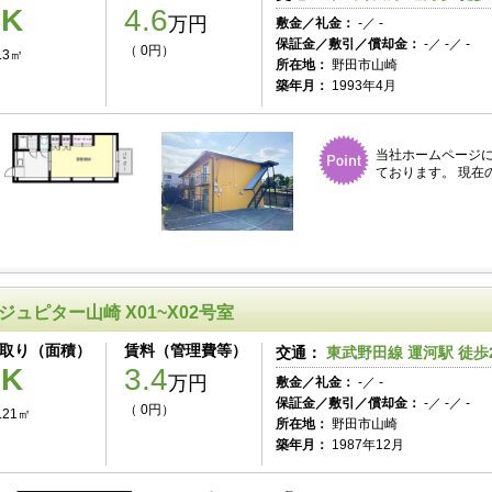
1K
4.6
万円
敷金／礼金：
-／ -
保証金／敷引／償却金：
-／ -／ -
（ 0円）
.3㎡
所在地：
野田市山崎
築年月：
1993年4月
当社ホームページ
ております。 現在
ジュピター山崎 X01~X02号室
取り（面積）
賃料（管理費等）
交通：
東武野田線 運河駅 徒歩
1K
3.4
万円
敷金／礼金：
-／ -
保証金／敷引／償却金：
-／ -／ -
（ 0円）
.21㎡
所在地：
野田市山崎
築年月：
1987年12月