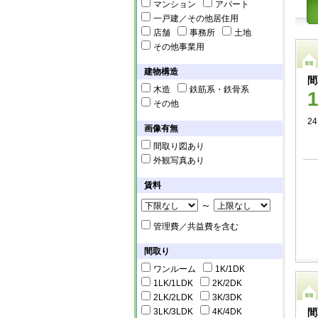
マンション
アパート
一戸建／その他居住用
店舗
事務所
土地
その他事業用
建物構造
間
木造
鉄筋系・鉄骨系
その他
24
画像有無
間取り図あり
外観写真あり
賃料
～
管理費／共益費を含む
間取り
ワンルーム
1K/1DK
1LK/1LDK
2K/2DK
2LK/2LDK
3K/3DK
3LK/3LDK
4K/4DK
間