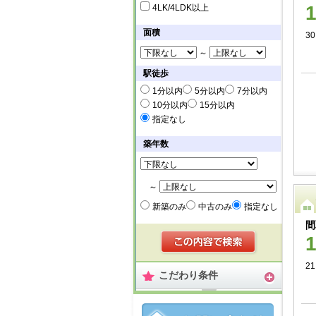
4LK/4LDK以上
面積
30
～
駅徒歩
1分以内
5分以内
7分以内
10分以内
15分以内
指定なし
築年数
～
新築のみ
中古のみ
指定なし
間
21
こだわり条件