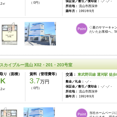
保証金／敷引／償却金：
-／ -／ -
（ 0円）
.2㎡
所在地：
流山市西深井
築年月：
1991年9月
◇夏のサマーキャ
だいたお客様へ、50
スカイブルー流山 X02・201・203号室
取り（面積）
賃料（管理費等）
交通：
東武野田線 運河駅 徒歩
1K
3.7
万円
敷金／礼金：
-／ -
保証金／敷引／償却金：
-／ -／ -
（ 0円）
.2㎡
所在地：
流山市西深井
築年月：
1991年9月
当社ホームページ