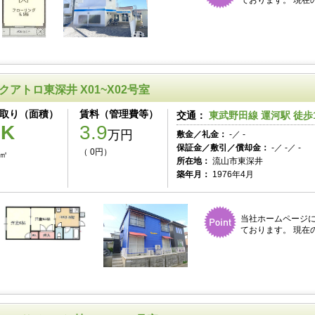
ております。 現在
クアトロ東深井 X01~X02号室
取り（面積）
賃料（管理費等）
交通：
東武野田線 運河駅 徒歩
2K
3.9
万円
敷金／礼金：
-／ -
保証金／敷引／償却金：
-／ -／ -
（ 0円）
8㎡
所在地：
流山市東深井
築年月：
1976年4月
当社ホームページ
ております。 現在