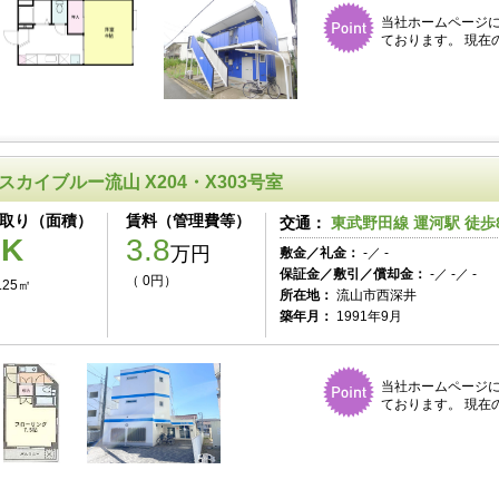
当社ホームページ
ております。 現在
スカイブルー流山 X204・X303号室
取り（面積）
賃料（管理費等）
交通：
東武野田線 運河駅 徒歩
1K
3.8
万円
敷金／礼金：
-／ -
保証金／敷引／償却金：
-／ -／ -
（ 0円）
.25㎡
所在地：
流山市西深井
築年月：
1991年9月
当社ホームページ
ております。 現在