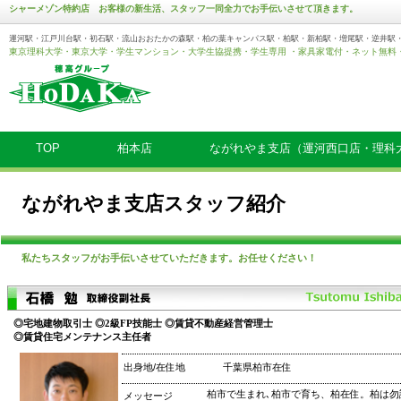
シャーメゾン特約店 お客様の新生活、スタッフ一同全力でお手伝いさせて頂きます。
運河駅・江戸川台駅・初石駅・流山おおたかの森駅・柏の葉キャンパス駅・柏駅・新柏駅・増尾駅・逆井駅
東京理科大学・東京大学・学生マンション・大学生協提携・学生専用 ・家具家電付・ネット無料
TOP
柏本店
ながれやま支店（運河西口店・理科
ながれやま支店スタッフ紹介
私たちスタッフがお手伝いさせていただきます。お任せください！
◎宅地建物取引士 ◎2級FP技能士 ◎賃貸不動産経営管理士
◎賃貸住宅メンテナンス主任者
出身地/在住地
千葉県柏市在住
柏市で生まれ､柏市で育ち、柏在住。柏は勿
メッセージ