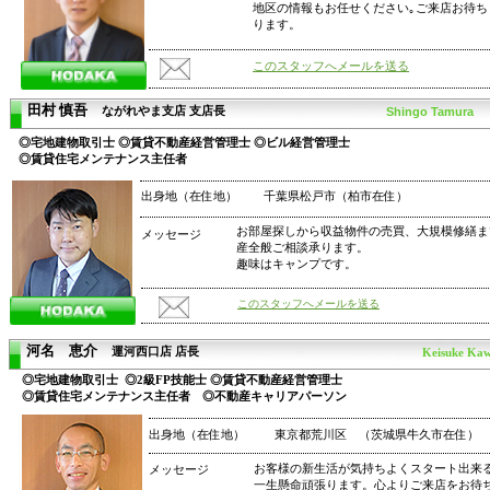
地区の情報もお任せください｡ご来店お待ち
ります。
このスタッフへメールを送る
田村 慎吾
ながれやま支店 支店長
Shingo Tamura
◎宅地建物取引士 ◎賃貸不動産経営管理士 ◎ビル経営管理士
◎賃貸住宅メンテナンス主任者
出身地（在住地）
千葉県松戸市（柏市在住）
お部屋探しから収益物件の売買、大規模修繕ま
メッセージ
産全般ご相談承ります。
趣味はキャンプです。
このスタッフへメールを送る
河名 恵介
運河西口店
店長
Keisuke Ka
◎宅地建物取引士 ◎2級FP技能士 ◎賃貸不動産経営管理士
◎賃貸住宅メンテナンス主任者 ◎不動産キャリアパーソン
出身地（在住地）
東京都荒川区 （茨城県牛久市在住）
お客様の新生活が気持ちよくスタート出来
メッセージ
一生懸命頑張ります。心よりご来店をお待