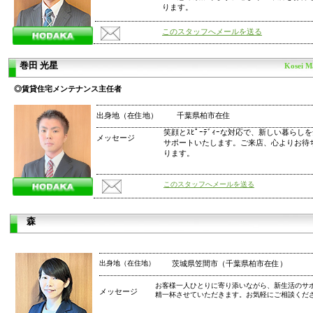
ります。
このスタッフへメールを送る
巻田 光星
Kosei M
◎賃貸住宅メンテナンス主任者
出身地（在住地）
千葉県柏市在住
笑顔とｽﾋﾟｰﾃﾞｨｰな対応で、新しい暮らし
メッセージ
サポートいたします。ご来店、心よりお待
ります。
このスタッフへメールを送る
森
出身地（在住地）
茨城県笠間市（千葉県柏市在住）
お客様一人ひとりに寄り添いながら、新生活のサ
メッセージ
精一杯させていただきます。お気軽にご相談くだ