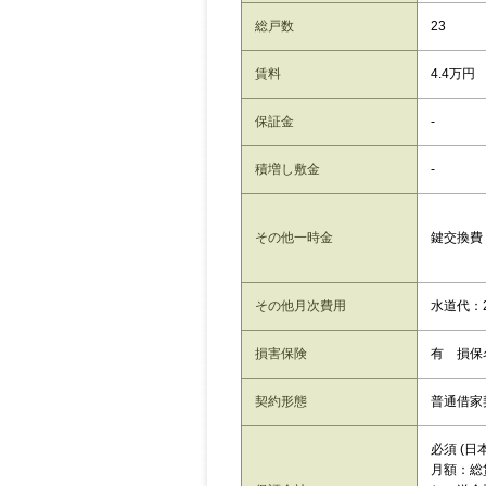
総戸数
23
賃料
4.4万円
保証金
-
積増し敷金
-
その他一時金
鍵交換費：
その他月次費用
水道代：2
損害保険
有 損保
契約形態
普通借家
必須 (日
月額：総