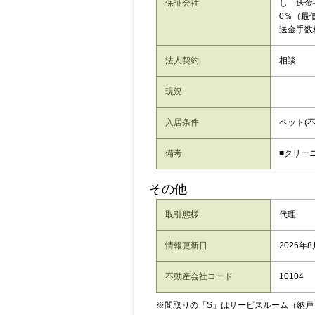
保証会社
し 送金
0％（最低
送金手数料
法人契約
相談
現況
入居条件
ペット(不
備考
■クリーニ
その他
取引態様
代理
情報更新日
2026年
不動産会社コード
10104
※間取りの「S」はサービスルーム（納戸