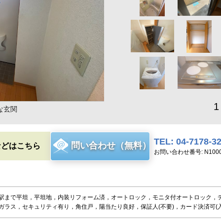
1
な玄関
TEL: 04-7178-3
問い合わせ（無料）
などはこちら
お問い合わせ番号: N1000
駅まで平坦，平坦地，内装リフォーム済，オートロック，モニタ付オートロック，
ガラス，セキュリティ有り，角住戸，陽当たり良好，保証人(不要)，カード決済可(