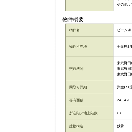
その他：
物件概要
物件名
ビームⅧ 
千葉県野田
物件所在地
東武野田
交通機関
東武野田
東武野田
間取り詳細
洋室(7.6
専有面積
24.14㎡
所在階／地上階数
/ 3
建物構造
鉄骨