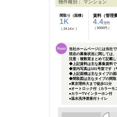
物件種別： マンション
間取り（面積）
賃料（管理
1K
4.4
万円
（ 5000円 ）
（ 24.14㎡ ）
当社ホームページには当社で
現在の募集状況に関しては、
注意：複数室まとめて記載し
◆上記賃料は主な募集賃料です
◆室内写真は101号室です
◆上記面積は主なタイプの面積で
◆間取図は主なタイプの間取
●東京理科大まで徒歩11分
●オートロック付（カラーモ
●カラーTVインターホン付
●温水洗浄便座付トイレ