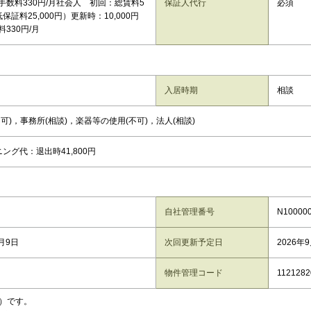
手数料330円/月社会人 初回：総賃料5
保証人代行
必須
保証料25,000円）更新時：10,000円
330円/月
入居時期
相談
可)，事務所(相談)，楽器等の使用(不可)，法人(相談)
ング代：退出時41,800円
自社管理番号
N10000
8月9日
次回更新予定日
2026年
物件管理コード
1121282
）です。