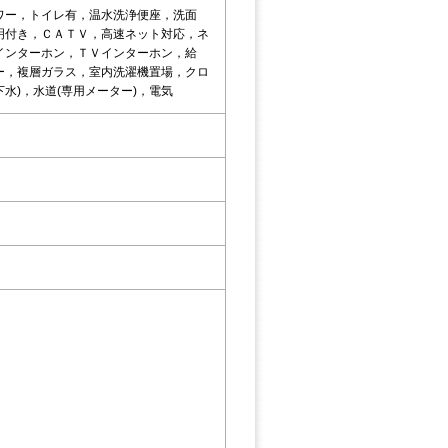
ワー，トイレ有，温水洗浄便座，洗面
明付き，ＣＡＴＶ，高速ネット対応，ネ
インターホン，ＴＶインターホン，給
ー，複層ガラス，室内洗濯機置場，クロ
水)，水道(専用メーター)，電気