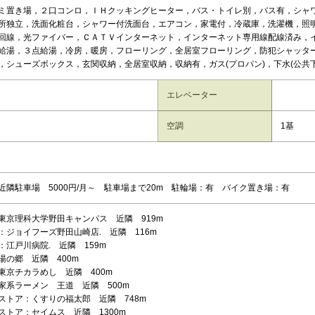
ミ置き場，２口コンロ，ＩＨクッキングヒーター，バス・トイレ別，バス有，シャ
所独立，洗面化粧台，シャワー付洗面台，エアコン，家電付，冷蔵庫，洗濯機，照
回線，光ファイバー，ＣＡＴＶインターネット，インターネット専用線配線済み，
給湯，３点給湯，冷房，暖房，フローリング，全居室フローリング，防犯シャッタ
，シューズボックス，玄関収納，全居室収納，収納有，ガス(プロパン)，下水(公共下
エレベーター
空調
1基
近隣駐車場 5000円/月～ 駐車場まで20m 駐輪場：有 バイク置き場：有
東京理科大学野田キャンパス 近隣 919m
：ジョイフーズ野田山崎店. 近隣 116m
：江戸川病院. 近隣 159m
湯の郷 近隣 400m
東京チカラめし 近隣 400m
家系ラーメン 王道 近隣 500m
ストア：くすりの福太郎 近隣 748m
ストア：セイムス 近隣 1300m