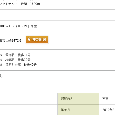
マクドナルド 近隣 1600m
X01～X02（1F・2F）号室
市山崎2472-1
線 運河駅 徒歩14分
線 梅郷駅 徒歩19分
線 江戸川台駅 徒歩40分
畳)
部屋向き
南東
築年月
2010年