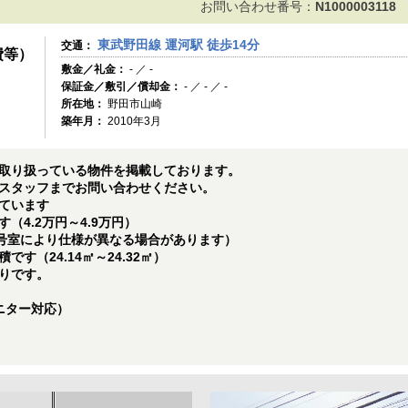
お問い合わせ番号：
N1000003118
東武野田線 運河駅 徒歩14分
交通：
費等）
敷金／礼金：
- ／ -
保証金／敷引／償却金：
- ／ - ／ -
所在地：
野田市山崎
築年月：
2010年3月
取り扱っている物件を掲載しております。
スタッフまでお問い合わせください。
ています
（4.2万円～4.9万円）
（号室により仕様が異なる場合があります）
す（24.14㎡～24.32㎡）
りです。
ニター対応）