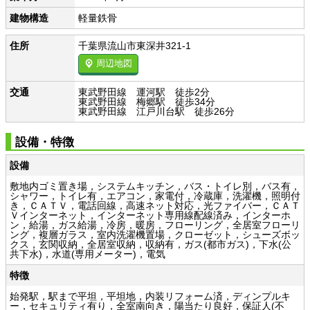
建物構造
軽量鉄骨
住所
千葉県流山市東深井321-1
周辺地図
交通
東武野田線 運河駅 徒歩2分
東武野田線 梅郷駅 徒歩34分
東武野田線 江戸川台駅 徒歩26分
設備・特徴
設備
敷地内ゴミ置き場，システムキッチン，バス・トイレ別，バス有，
シャワー，トイレ有，エアコン，家電付，冷蔵庫，洗濯機，照明付
き，ＣＡＴＶ，電話回線，高速ネット対応，光ファイバー，ＣＡＴ
Ｖインターネット，インターネット専用線配線済み，インターホ
ン，給湯，ガス給湯，冷房，暖房，フローリング，全居室フローリ
ング，複層ガラス，室内洗濯機置場，クローゼット，シューズボッ
クス，玄関収納，全居室収納，収納有，ガス(都市ガス)，下水(公
共下水)，水道(専用メーター)，電気
特徴
始発駅，駅まで平坦，平坦地，内装リフォーム済，ディンプルキ
ー，セキュリティ有り，全室南向き，陽当たり良好，保証人(不