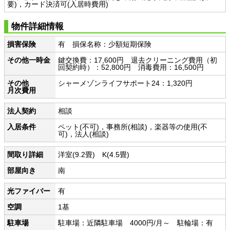
要)，カード決済可(入居時費用)
物件詳細情報
損害保険
有 損保名称：少額短期保険
その他一時金
鍵交換費：17,600円 退去クリーニング費用（初
回契約時）：52,800円 消毒費用：16,500円
その他
シャーメゾンライフサポート24：1,320円
月次費用
法人契約
相談
入居条件
ペット(不可)，事務所(相談)，楽器等の使用(不
可)，法人(相談)
間取り詳細
洋室(9.2畳) K(4.5畳)
部屋向き
南
光ファイバー
有
空調
1基
駐車場
駐車場：近隣駐車場 4000円/月～ 駐輪場：有