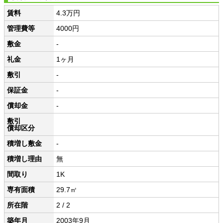
賃料
4.3万円
管理費等
4000円
敷金
-
礼金
1ヶ月
敷引
-
保証金
-
償却金
-
敷引
償却区分
積増し敷金
-
積増し理由
無
間取り
1K
専有面積
29.7㎡
所在階
2 / 2
築年月
2003年9月