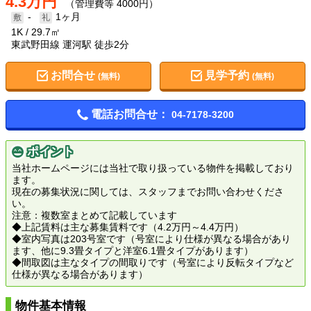
4.3万円
（管理費等 4000円）
-
1ヶ月
1K
29.7㎡
東武野田線 運河駅 徒歩2分
お問合せ
見学予約
(無料)
(無料)
電話お問合せ：
04-7178-3200
ポイント
当社ホームページには当社で取り扱っている物件を掲載しており
ます。
現在の募集状況に関しては、スタッフまでお問い合わせくださ
い。
注意：複数室まとめて記載しています
◆上記賃料は主な募集賃料です（4.2万円～4.4万円）
◆室内写真は203号室です（号室により仕様が異なる場合があり
ます、他に9.3畳タイプと洋室6.1畳タイプがあります）
◆間取図は主なタイプの間取りです（号室により反転タイプなど
仕様が異なる場合があります）
物件基本情報