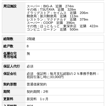
周辺施設
スーパー：BIG-A 近隣 274m
その他：TSUTAYA 近隣 328m
ドラッグストア：セイムス 近隣 206m
郵便局：新川郵便局 近隣 113m
レストラン：マクドナルド 近隣 379m
スーパー：COOP 近隣 396m
その他：ほっともっと 東深井店 近隣 422m
コンビニ：ロードン 近隣 500m
総階数
2階建
総戸数
8
低層住宅
無
専用地域
保証人代行
必須
保証会社
必須 保証料：毎月支払総額の２％事務手数料：
初回引落し時に33,000円
契約形態
普通借家契約
期間
契約期間：2年
更新料
新賃料 1ヶ月