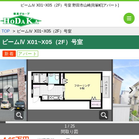
ビームⅣ X01~X05（2F）号室 野田市山崎貝塚町[アパート]
メ
TOP
ビームⅣ X01~X05（2F）号室
ビームⅣ
X01~X05（2F）号室
新着
アパート
1 / 25
間取り図