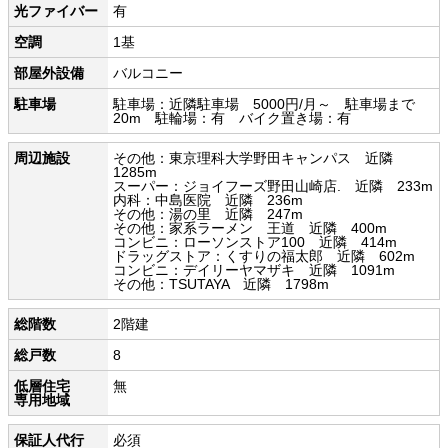
光ファイバー
有
空調
1基
部屋外設備
バルコニー
駐車場
駐車場：近隣駐車場 5000円/月～ 駐車場まで
20m 駐輪場：有 バイク置き場：有
周辺施設
その他：東京理科大学野田キャンパス 近隣
1285m
スーパー：ジョイフーズ野田山崎店. 近隣 233m
内科：中島医院 近隣 236m
その他：湯の里 近隣 247m
その他：家系ラーメン 王道 近隣 400m
コンビニ：ローソンストア100 近隣 414m
ドラッグストア：くすりの福太郎 近隣 602m
コンビニ：デイリーヤマザキ 近隣 1091m
その他：TSUTAYA 近隣 1798m
総階数
2階建
総戸数
8
低層住宅
無
専用地域
保証人代行
必須