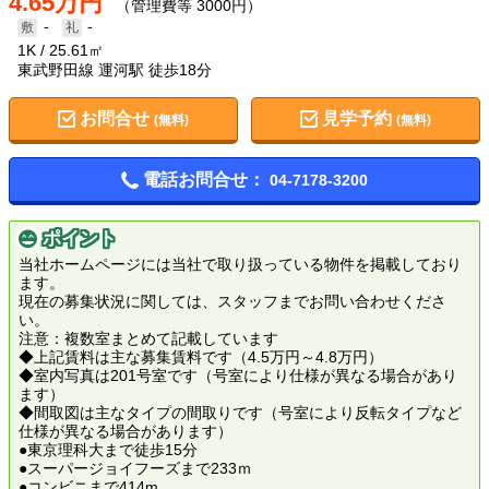
4.65万円
（管理費等 3000円）
-
-
1K
25.61㎡
東武野田線 運河駅 徒歩18分
お問合せ
見学予約
(無料)
(無料)
電話お問合せ：
04-7178-3200
ポイント
当社ホームページには当社で取り扱っている物件を掲載しており
ます。
現在の募集状況に関しては、スタッフまでお問い合わせくださ
い。
注意：複数室まとめて記載しています
◆上記賃料は主な募集賃料です（4.5万円～4.8万円）
◆室内写真は201号室です（号室により仕様が異なる場合があり
ます）
◆間取図は主なタイプの間取りです（号室により反転タイプなど
仕様が異なる場合があります）
●東京理科大まで徒歩15分
●スーパージョイフーズまで233ｍ
●コンビニまで414m