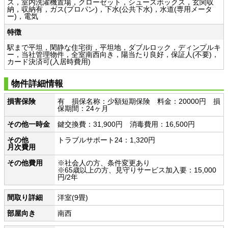
ス，室内洗濯機置場，クローゼット，シューズボックス，玄関収
納，収納有，ガス(プロパン)，下水(公共下水)，水道(専用メータ
ー)，電気
特徴
駅まで平坦，閑静な住宅街，平坦地，ダブルロック，ディンプルキ
ー，当社管理物件，全室南西向き，陽当たり良好，保証人(不要)，
カード決済可(入居時費用)
物件詳細情報
損害保険
有 損保名称：少額短期保険 料金：20000円 損
保期間：24ヶ月
その他一時金
鍵交換費：31,900円 消毒費用：16,500円
その他
トラブルサポート24：1,320円
月次費用
その他費用
※社会人の方、条件変更あり
※65歳以上の方、見守りサービス加入要：15,000
円/2年
間取り詳細
洋室(9畳)
部屋向き
南西