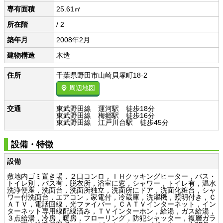
専有面積
25.61㎡
所在階
/ 2
築年月
2008年2月
建物構造
木造
住所
千葉県野田市山崎貝塚町18-2
周辺地図
交通
東武野田線 運河駅 徒歩18分
東武野田線 梅郷駅 徒歩16分
東武野田線 江戸川台駅 徒歩45分
設備・特徴
設備
敷地内ゴミ置き場，２口コンロ，ＩＨクッキングヒーター，バス・
トイレ別，バス有，脱衣所，浴室に窓，シャワー，トイレ有，温水
洗浄便座，洗面台，洗面所独立，洗面所にドア，洗面化粧台，シャ
ワー付洗面台，エアコン，家電付，冷蔵庫，洗濯機，照明付き，Ｃ
ＡＴＶ，電話回線，光ファイバー，ＣＡＴＶインターネット，イン
ターネット専用線配線済み，ＴＶインターホン，給湯，ガス給湯，
３点給湯，冷房，暖房，フローリング，防犯シャッター，複層ガラ