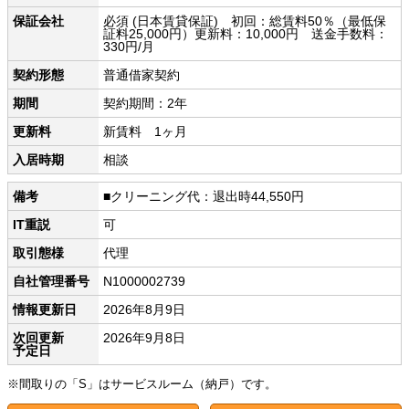
保証会社
必須 (日本賃貸保証) 初回：総賃料50％（最低保
証料25,000円）更新料：10,000円 送金手数料：
330円/月
契約形態
普通借家契約
期間
契約期間：2年
更新料
新賃料 1ヶ月
入居時期
相談
備考
■クリーニング代：退出時44,550円
IT重説
可
取引態様
代理
自社管理番号
N1000002739
情報更新日
2026年8月9日
次回更新
2026年9月8日
予定日
※間取りの「S」はサービスルーム（納戸）です。