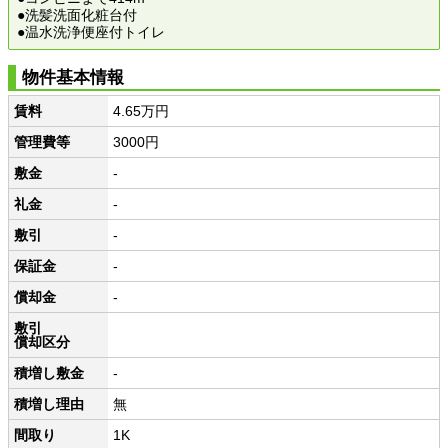
●洗髪洗面化粧台付
●温水洗浄便座付トイレ
物件基本情報
賃料
4.65万円
管理費等
3000円
敷金
-
礼金
-
敷引
-
保証金
-
償却金
-
敷引
償却区分
積増し敷金
-
積増し理由
無
間取り
1K