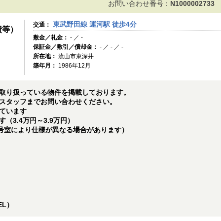
お問い合わせ番号：
N1000002733
東武野田線 運河駅 徒歩4分
交通：
費等）
敷金／礼金：
- ／ -
保証金／敷引／償却金：
- ／ - ／ -
所在地：
流山市東深井
築年月：
1986年12月
取り扱っている物件を掲載しております。
スタッフまでお問い合わせください。
ています
（3.4万円～3.9万円）
（号室により仕様が異なる場合があります）
EL）