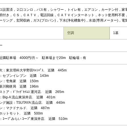
ロ設置済，２口コンロ，バス有，シャワー，トイレ有，エアコン，カーテン付，家
明付き，ＣＳ，ＣＡＴＶ，電話回線，ＣＡＴＶインターネット，ネット使用料不要
ーリング，玄関収納，ガス(プロパン)，下水(浄化槽集中)，水道(専用メーター)，電
空調
1基
ー
近隣駐車場 4000円/月～ 駐車場まで20m 駐輪場：有
：東京理科大学野田ｷｬﾝﾊﾟｽ. 近隣 445m
：セブンイレブン 近隣 143m
ン：壱角家 近隣 150m
新川郵便局 近隣 196m
トア：ﾄﾞﾗｯｸﾞｾｲﾑｽ 運河店. 近隣 265m
Big-A 流山東深井店. 近隣 401m
グ施設：TSUTAYA 流山店. 近隣 440m
ン：マクドナルド. 近隣 487m
ホットモット. 近隣 500m
ｺーﾌﾟみらい ｺーﾌﾟ東深井店. 近隣 510m