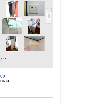
 / 2
200
002733