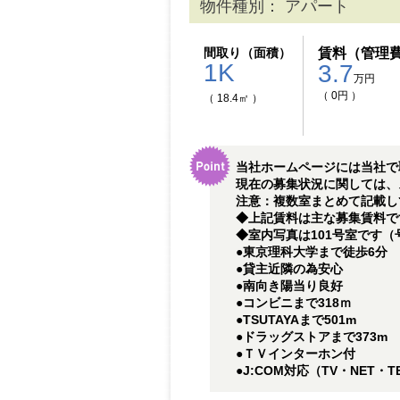
物件種別： アパート
間取り（面積）
賃料（管理
1K
3.7
万円
（ 0円 ）
（ 18.4㎡ ）
当社ホームページには当社で
現在の募集状況に関しては、
注意：複数室まとめて記載し
◆上記賃料は主な募集賃料です
◆室内写真は101号室です
●東京理科大学まで徒歩6分
●貸主近隣の為安心
●南向き陽当り良好
●コンビニまで318ｍ
●TSUTAYAまで501m
●ドラッグストアまで373m
●ＴＶインターホン付
●J:COM対応（TV・NET・T