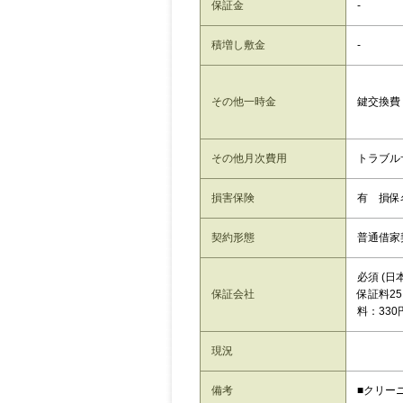
保証金
-
積増し敷金
-
その他一時金
鍵交換費：
その他月次費用
トラブルサ
損害保険
有 損
契約形態
普通借家
必須 (
保証会社
保証料25
料：330
現況
備考
■クリーニ