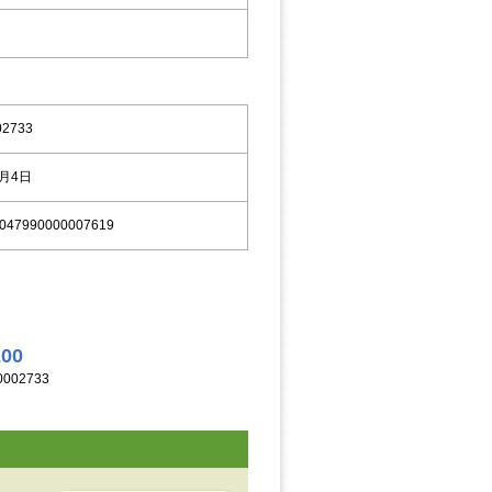
02733
9月4日
047990000007619
200
002733