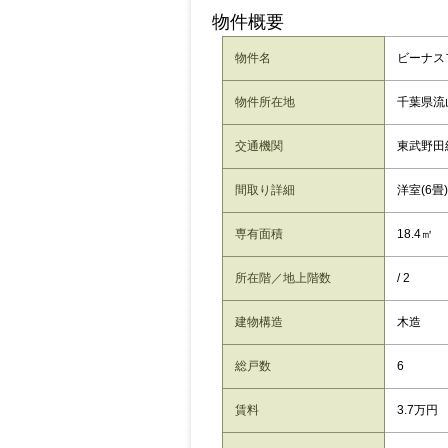
物件概要
物件名
ビーナスフ
物件所在地
千葉県流山
交通機関
東武野田
間取り詳細
洋室(6畳)
専有面積
18.4㎡
所在階／地上階数
/ 2
建物構造
木造
総戸数
6
賃料
3.7万円