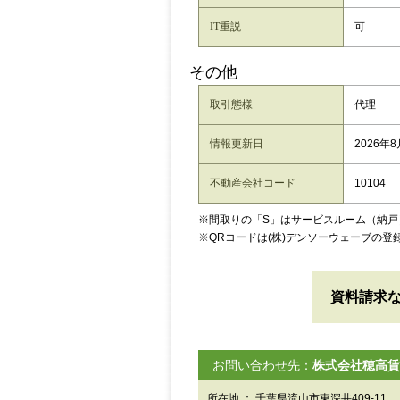
IT重説
可
その他
取引態様
代理
情報更新日
2026年
不動産会社コード
10104
※間取りの「S」はサービスルーム（納戸
※QRコードは(株)デンソーウェーブの登
資料請求
お問い合わせ先：
株式会社穂高賃
所在地 ： 千葉県流山市東深井409-11