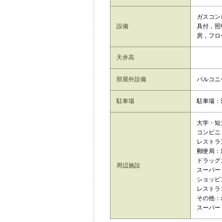
ガスコン
設備
具付，照
房，フロ
天井高
部屋外設備
バルコニ
駐車場
駐車場：
大学・短大
コンビニ
レストラ
郵便局：
ドラッグス
周辺施設
スーパー：
ショッピン
レストラ
その他：
スーパー：