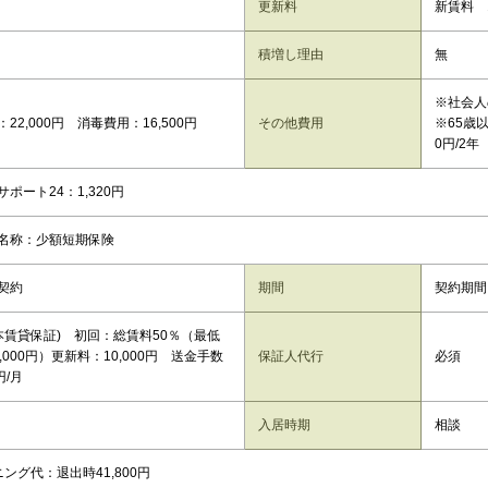
更新料
新賃料 
積増し理由
無
※社会人
22,000円 消毒費用：16,500円
その他費用
※65歳
0円/2年
ポート24：1,320円
保名称：少額短期保険
契約
期間
契約期間
日本賃貸保証) 初回：総賃料50％（最低
,000円）更新料：10,000円 送金手数
保証人代行
必須
円/月
入居時期
相談
ング代：退出時41,800円