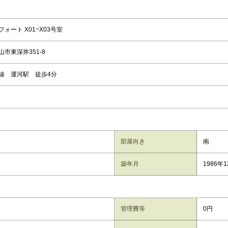
ォート X01~X03号室
市東深井351-8
線 運河駅 徒歩4分
部屋向き
南
築年月
1986年
管理費等
0円