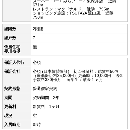
スーパー：ｺーﾌﾟみらい ｺーﾌﾟ東深井店. 近隣
671m
レストラン：マクドナルド. 近隣 795m
ショッピング施設：TSUTAYA 流山店. 近隣
798m
総階数
2階建
総戸数
7
低層住宅
無
専用地域
保証人代行
必須
保証会社
必須 (日本賃貸保証) 初回保証料：総賃料50％
（最低保証料25,000円）更新時：10,000円 送金
手数料330円/月 留学生：敷金１ヵ月
契約形態
普通借家契約
期間
契約期間：2年
更新料
新賃料 1ヶ月
現況
空
入居時期
即時