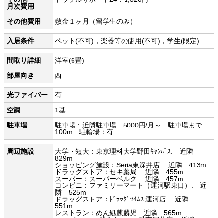
月次費用
その他費用
敷金１ヶ月（留学生のみ）
入居条件
ペット(不可)，楽器等の使用(不可)，学生(限定)
間取り詳細
洋室(6畳)
部屋向き
西
光ファイバー
有
空調
1基
駐車場
駐車場：近隣駐車場 5000円/月～ 駐車場まで
100m 駐輪場：有
周辺施設
大学・短大：東京理科大学野田ｷｬﾝﾊﾟｽ. 近隣
829m
ショッピング施設：Seria東深井店. 近隣 413m
ドラッグストア：セキ薬局. 近隣 455m
スーパー：スーパーベルク. 近隣 457m
コンビニ：ファミリーマート（運河駅東口）. 近
隣 525m
ドラッグストア：ﾄﾞﾗｯｸﾞｾｲﾑｽ 運河店. 近隣
551m
レストラン：めん処麒麟児 近隣 565m