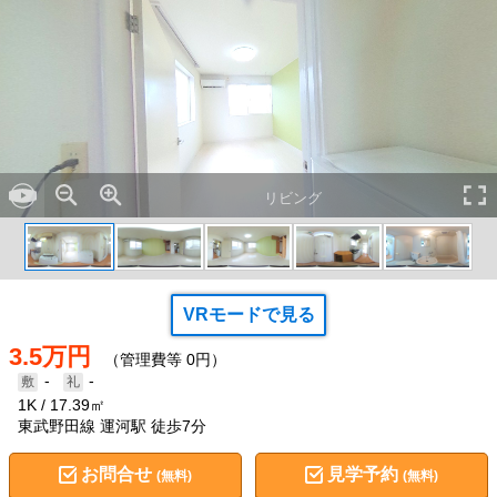
リビング
VRモードで見る
3.5万円
（管理費等 0円）
-
-
1K
17.39㎡
東武野田線 運河駅 徒歩7分
お問合せ
見学予約
(無料)
(無料)