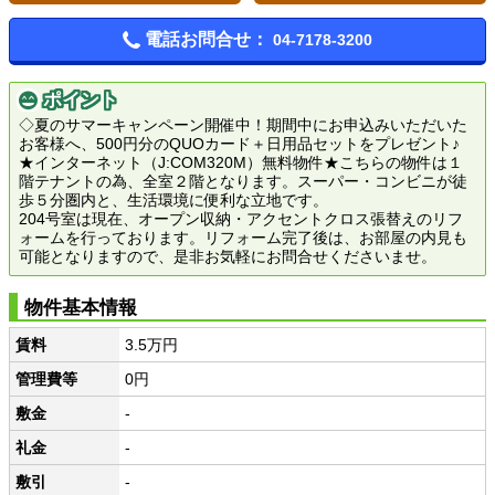
電話お問合せ：
04-7178-3200
ポイント
◇夏のサマーキャンペーン開催中！期間中にお申込みいただいた
お客様へ、500円分のQUOカード＋日用品セットをプレゼント♪
★インターネット（J:COM320M）無料物件★こちらの物件は１
階テナントの為、全室２階となります。スーパー・コンビニが徒
歩５分圏内と、生活環境に便利な立地です。
204号室は現在、オープン収納・アクセントクロス張替えのリフ
ォームを行っております。リフォーム完了後は、お部屋の内見も
可能となりますので、是非お気軽にお問合せくださいませ。
物件基本情報
賃料
3.5万円
管理費等
0円
敷金
-
礼金
-
敷引
-