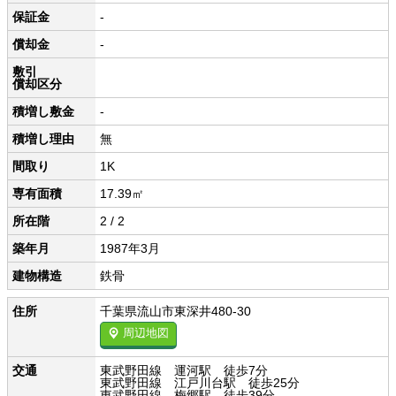
保証金
-
償却金
-
敷引
償却区分
積増し敷金
-
積増し理由
無
間取り
1K
専有面積
17.39㎡
所在階
2 / 2
築年月
1987年3月
建物構造
鉄骨
住所
千葉県流山市東深井480-30
周辺地図
交通
東武野田線 運河駅 徒歩7分
東武野田線 江戸川台駅 徒歩25分
東武野田線 梅郷駅 徒歩39分