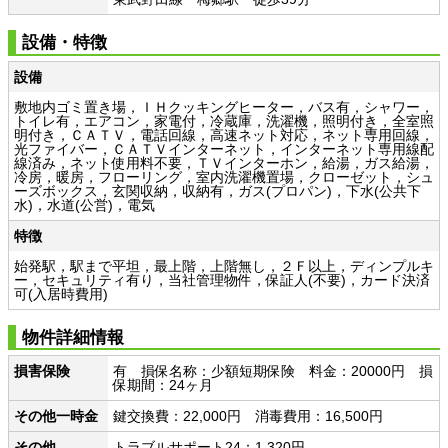
設備・特徴
設備
敷地内ゴミ置き場，ＩＨクッキングヒーター，バス有，シャワー，
トイレ有，エアコン，家電付，冷蔵庫，洗濯機，照明付き，全室照
明付き，ＣＡＴＶ，電話回線，高速ネット対応，ネット専用回線，
光ファイバー，ＣＡＴＶインターネット，インターネット専用線配
線済み，ネット使用料不要，ＴＶインターホン，給湯，ガス給湯，
冷房，暖房，フローリング，室内洗濯機置場，クローゼット，シュ
ーズボックス，玄関収納，収納有，ガス(プロパン)，下水(公共下
水)，水道(公営)，電気
特徴
始発駅，駅まで平坦，最上階，上階無し，２Ｆ以上，ディンプルキ
ー，セキュリティ有り，当社管理物件，保証人(不要)，カード決済
可(入居時費用)
物件詳細情報
損害保険
有 損保名称：少額短期保険 料金：20000円 損
保期間：24ヶ月
その他一時金
鍵交換費：22,000円 消毒費用：16,500円
その他
トラブルサポート24：1,320円