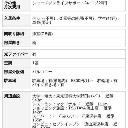
その他
シャーメゾンライフサポート24：1,320円
月次費用
入居条件
ペット(不可)，楽器等の使用(不可)，学生(歓迎)，
単身(限定)
間取り詳細
洋室(7.5畳)
部屋向き
南
光ファイバー
有
空調
1基
部屋外設備
バルコニー
駐車場
駐車場：有(敷地内) 5500円/月～ 駐輪場：有
バイク置き場：有
周辺施設
大学・短大：東京理科大学野田ｷｬﾝﾊﾟｽ. 近隣
943m
レストラン：マクドナルド. 近隣 111m
ショッピング施設：TSUTAYA 流山店. 近隣
142m
スーパー：ｺーﾌﾟみらい ｺーﾌﾟ東深井店. 近隣
155m
コンビニ：セブンイレブン 流山東深井店. 近