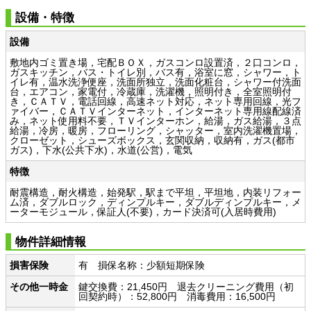
設備・特徴
設備
敷地内ゴミ置き場，宅配ＢＯＸ，ガスコンロ設置済，２口コンロ，
ガスキッチン，バス・トイレ別，バス有，浴室に窓，シャワー，ト
イレ有，温水洗浄便座，洗面所独立，洗面化粧台，シャワー付洗面
台，エアコン，家電付，冷蔵庫，洗濯機，照明付き，全室照明付
き，ＣＡＴＶ，電話回線，高速ネット対応，ネット専用回線，光フ
ァイバー，ＣＡＴＶインターネット，インターネット専用線配線済
み，ネット使用料不要，ＴＶインターホン，給湯，ガス給湯，３点
給湯，冷房，暖房，フローリング，シャッター，室内洗濯機置場，
クローゼット，シューズボックス，玄関収納，収納有，ガス(都市
ガス)，下水(公共下水)，水道(公営)，電気
特徴
耐震構造，耐火構造，始発駅，駅まで平坦，平坦地，内装リフォー
ム済，ダブルロック，ディンプルキー，ダブルディンプルキー，メ
ーターモジュール，保証人(不要)，カード決済可(入居時費用)
物件詳細情報
損害保険
有 損保名称：少額短期保険
その他一時金
鍵交換費：21,450円 退去クリーニング費用（初
回契約時）：52,800円 消毒費用：16,500円