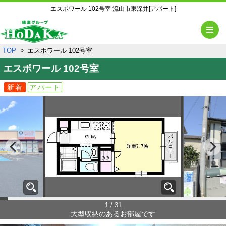
エスポワール 102号室 流山市東深井[アパート]
メ
TOP
エスポワール 102号室
エスポワール
102号室
新着
アパート
1 / 31
大型収納のあるお部屋です