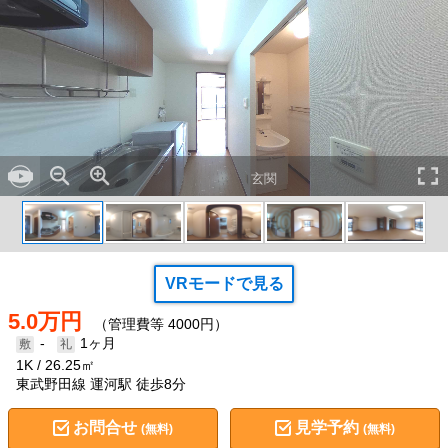
玄関
VRモードで見る
5.0万円
（管理費等 4000円）
-
1ヶ月
1K
26.25㎡
東武野田線 運河駅 徒歩8分
お問合せ
見学予約
(無料)
(無料)