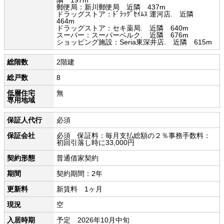
隣 197m
郵便局：新川郵便局 近隣 437m
ドラッグストア：ﾄﾞﾗｯｸﾞｾｲﾑｽ 運河店. 近隣
464m
ドラッグストア：セキ薬局. 近隣 640m
スーパー：スーパーベルク. 近隣 676m
ショッピング施設：Seria東深井店. 近隣 615m
総階数
2階建
総戸数
8
低層住宅
無
専用地域
保証人代行
必須
保証会社
必須 保証料：毎月支払総額の２％事務手数料：
初回引落し時に33,000円
契約形態
普通借家契約
期間
契約期間：2年
更新料
新賃料 1ヶ月
現況
空
入居時期
予定 2026年10月中旬