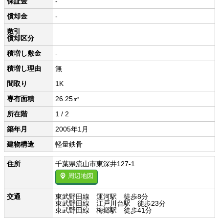
保証金
-
償却金
-
敷引
償却区分
積増し敷金
-
積増し理由
無
間取り
1K
専有面積
26.25㎡
所在階
1 / 2
築年月
2005年1月
建物構造
軽量鉄骨
住所
千葉県流山市東深井127-1
周辺地図
交通
東武野田線 運河駅 徒歩8分
東武野田線 江戸川台駅 徒歩23分
東武野田線 梅郷駅 徒歩41分