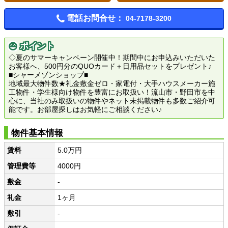
電話お問合せ：
04-7178-3200
ポイント
◇夏のサマーキャンペーン開催中！期間中にお申込みいただいた
お客様へ、500円分のQUOカード＋日用品セットをプレゼント♪
■シャーメゾンショップ■
地域最大物件数★礼金敷金ゼロ・家電付・大手ハウスメーカー施
工物件・学生様向け物件を豊富にお取扱い！流山市・野田市を中
心に、当社のみ取扱いの物件やネット未掲載物件も多数ご紹介可
能です。お部屋探しはお気軽にご相談ください♪
物件基本情報
賃料
5.0万円
管理費等
4000円
敷金
-
礼金
1ヶ月
敷引
-