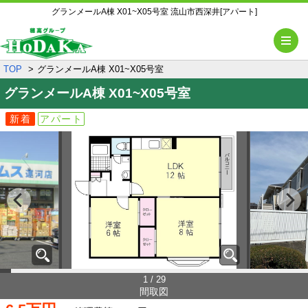
グランメールA棟 X01~X05号室 流山市西深井[アパート]
メ
TOP
グランメールA棟 X01~X05号室
グランメールA棟
X01~X05号室
新着
アパート
1 / 29
間取図