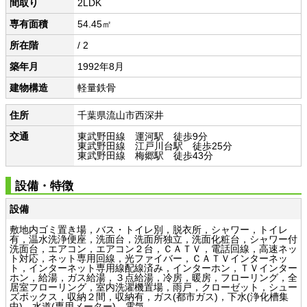
間取り
2LDK
専有面積
54.45㎡
所在階
/ 2
築年月
1992年8月
建物構造
軽量鉄骨
住所
千葉県流山市西深井
交通
東武野田線 運河駅 徒歩9分
東武野田線 江戸川台駅 徒歩25分
東武野田線 梅郷駅 徒歩43分
設備・特徴
設備
敷地内ゴミ置き場，バス・トイレ別，脱衣所，シャワー，トイレ
有，温水洗浄便座，洗面台，洗面所独立，洗面化粧台，シャワー付
洗面台，エアコン，エアコン２台，ＣＡＴＶ，電話回線，高速ネッ
ト対応，ネット専用回線，光ファイバー，ＣＡＴＶインターネッ
ト，インターネット専用線配線済み，インターホン，ＴＶインター
ホン，給湯，ガス給湯，３点給湯，冷房，暖房，フローリング，全
居室フローリング，室内洗濯機置場，雨戸，クローゼット，シュー
ズボックス，収納２間，収納有，ガス(都市ガス)，下水(浄化槽集
中)，水道(専用メーター)，電気