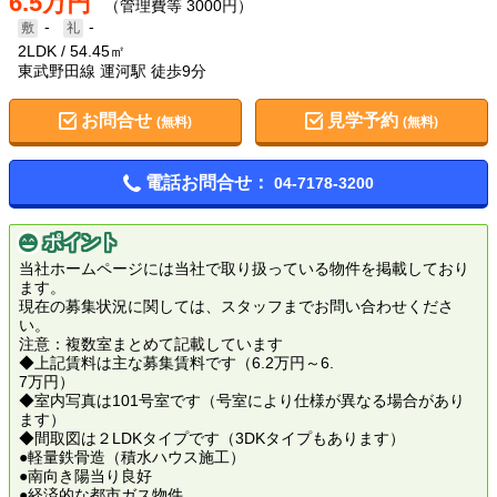
6.5万円
（管理費等 3000円）
-
-
2LDK
54.45㎡
東武野田線 運河駅 徒歩9分
お問合せ
見学予約
(無料)
(無料)
電話お問合せ：
04-7178-3200
ポイント
当社ホームページには当社で取り扱っている物件を掲載しており
ます。
現在の募集状況に関しては、スタッフまでお問い合わせくださ
い。
注意：複数室まとめて記載しています
◆上記賃料は主な募集賃料です（6.2万円～6.
7万円）
◆室内写真は101号室です（号室により仕様が異なる場合があり
ます）
◆間取図は２LDKタイプです（3DKタイプもあります）
●軽量鉄骨造（積水ハウス施工）
●南向き陽当り良好
●経済的な都市ガス物件