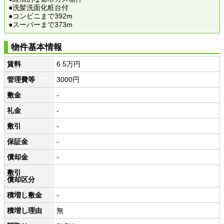
●洗髪洗面化粧台付
●コンビニまで392m
●スーパーまで373m
物件基本情報
賃料
6.5万円
管理費等
3000円
敷金
-
礼金
-
敷引
-
保証金
-
償却金
-
敷引
償却区分
積増し敷金
-
積増し理由
無