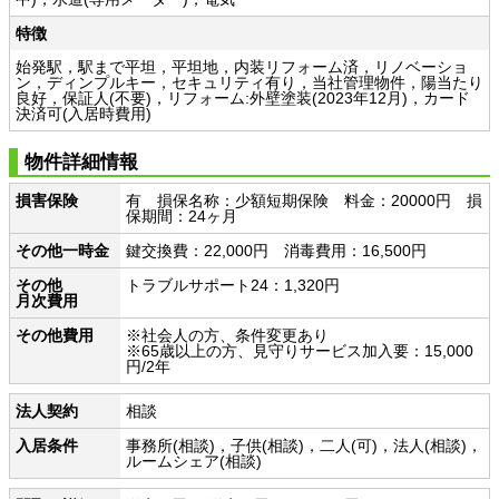
特徴
始発駅，駅まで平坦，平坦地，内装リフォーム済，リノベーショ
ン，ディンプルキー，セキュリティ有り，当社管理物件，陽当たり
良好，保証人(不要)，リフォーム:外壁塗装(2023年12月)，カード
決済可(入居時費用)
物件詳細情報
損害保険
有 損保名称：少額短期保険 料金：20000円 損
保期間：24ヶ月
その他一時金
鍵交換費：22,000円 消毒費用：16,500円
その他
トラブルサポート24：1,320円
月次費用
その他費用
※社会人の方、条件変更あり
※65歳以上の方、見守りサービス加入要：15,000
円/2年
法人契約
相談
入居条件
事務所(相談)，子供(相談)，二人(可)，法人(相談)，
ルームシェア(相談)