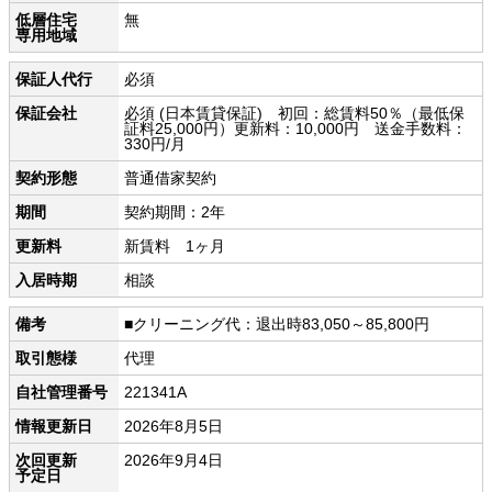
低層住宅
無
専用地域
保証人代行
必須
保証会社
必須 (日本賃貸保証) 初回：総賃料50％（最低保
証料25,000円）更新料：10,000円 送金手数料：
330円/月
契約形態
普通借家契約
期間
契約期間：2年
更新料
新賃料 1ヶ月
入居時期
相談
備考
■クリーニング代：退出時83,050～85,800円
取引態様
代理
自社管理番号
221341A
情報更新日
2026年8月5日
次回更新
2026年9月4日
予定日