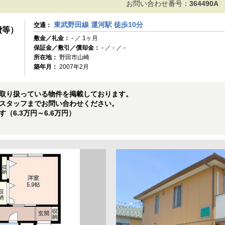
お問い合わせ番号：
364490A
東武野田線 運河駅 徒歩10分
交通：
費等）
敷金／礼金：
- ／ 1ヶ月
保証金／敷引／償却金：
- ／ - ／ -
所在地：
野田市山崎
築年月：
2007年2月
取り扱っている物件を掲載しております。
スタッフまでお問い合わせください。
（6.3万円～6.6万円）