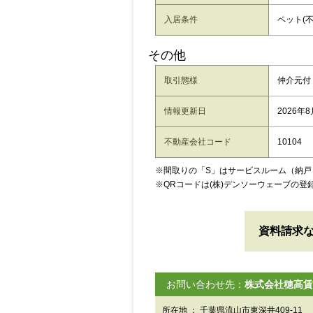
入居条件
ペット(不
その他
取引態様
仲介元付
情報更新日
2026年
不動産会社コード
10104
※間取りの「S」はサービスルーム（納戸
※QRコードは(株)デンソーウェーブの登
資料請求
お問い合わせ先：
株式会社穂高賃
所在地 ： 千葉県流山市東深井409-11