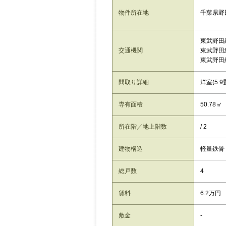
千葉県野
物件所在地
東武野田
交通機関
東武野田
東武野田
間取り詳細
洋室(5.9
専有面積
50.78㎡
所在階／地上階数
/ 2
建物構造
軽量鉄骨
総戸数
4
賃料
6.2万円
敷金
-