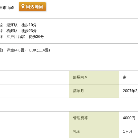
田市山崎
線 運河駅 徒歩10分
線 梅郷駅 徒歩23分
線 江戸川台駅 徒歩36分
畳) 洋室(4.8畳) LDK(11.4畳)
部屋向き
南
築年月
2007年
管理費等
4000円
礼金
1ヶ月