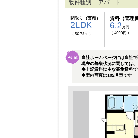
物件種別： アパート
間取り（面積）
賃料（管理
2LDK
6.2
万円
（ 4000円 ）
（ 50.78㎡ ）
当社ホームページには当社で
現在の募集状況に関しては、
◆上記賃料は主な募集賃料です
◆室内写真は102号室です