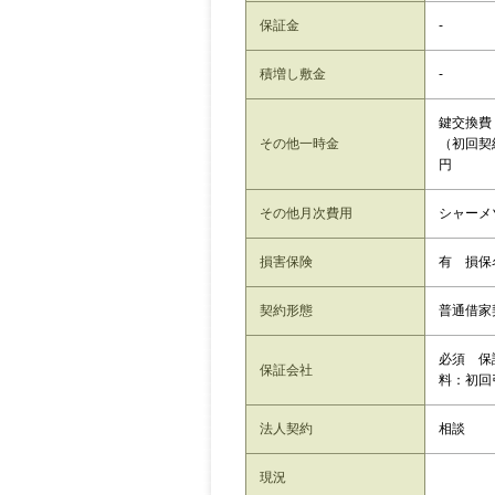
保証金
-
積増し敷金
-
鍵交換費
その他一時金
（初回契約
円
その他月次費用
シャーメ
損害保険
有 損
契約形態
普通借家
必須 保
保証会社
料：初回引
法人契約
相談
現況