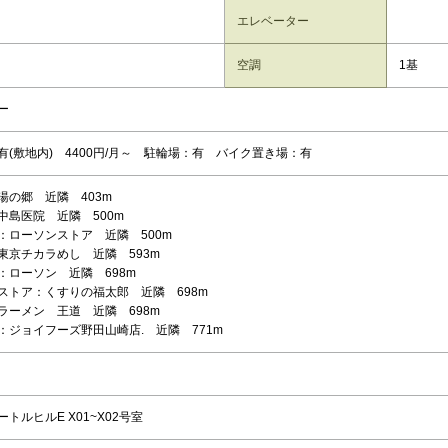
エレベーター
空調
1基
ー
有(敷地内) 4400円/月～ 駐輪場：有 バイク置き場：有
湯の郷 近隣 403m
中島医院 近隣 500m
：ローソンストア 近隣 500m
東京チカラめし 近隣 593m
：ローソン 近隣 698m
ストア：くすりの福太郎 近隣 698m
ラーメン 王道 近隣 698m
：ジョイフーズ野田山崎店. 近隣 771m
トルヒルE X01~X02号室