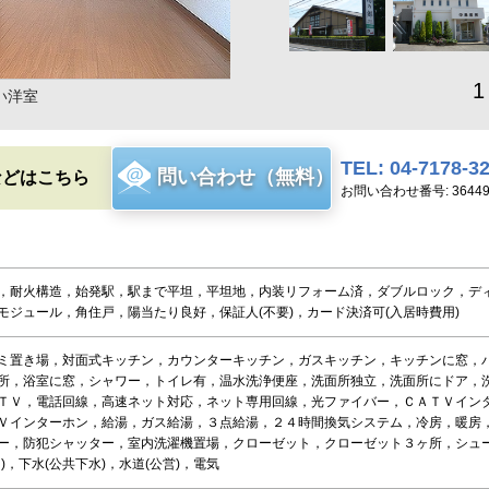
1
い洋室
TEL: 04-7178-3
問い合わせ（無料）
などはこちら
お問い合わせ番号: 36449
，耐火構造，始発駅，駅まで平坦，平坦地，内装リフォーム済，ダブルロック，デ
モジュール，角住戸，陽当たり良好，保証人(不要)，カード決済可(入居時費用)
ミ置き場，対面式キッチン，カウンターキッチン，ガスキッチン，キッチンに窓，
所，浴室に窓，シャワー，トイレ有，温水洗浄便座，洗面所独立，洗面所にドア，
ＴＶ，電話回線，高速ネット対応，ネット専用回線，光ファイバー，ＣＡＴＶイン
Ｖインターホン，給湯，ガス給湯，３点給湯，２４時間換気システム，冷房，暖房
ー，防犯シャッター，室内洗濯機置場，クローゼット，クローゼット３ヶ所，シュ
)，下水(公共下水)，水道(公営)，電気