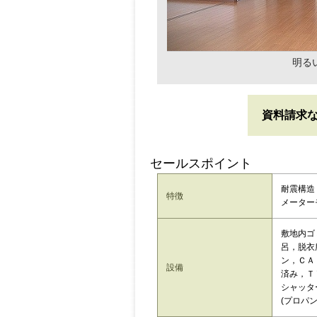
明る
資料請求
セールスポイント
耐震構造
特徴
メーター
敷地内ゴ
呂，脱衣
ン，ＣＡ
設備
済み，Ｔ
シャッタ
(プロパン