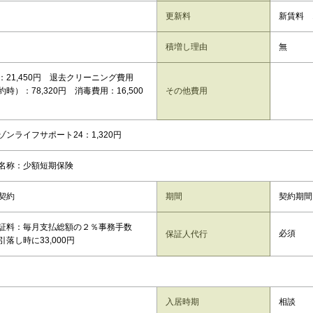
更新料
新賃料 
積増し理由
無
：21,450円 退去クリーニング費用
時）：78,320円 消毒費用：16,500
その他費用
ゾンライフサポート24：1,320円
保名称：少額短期保険
契約
期間
契約期間
証料：毎月支払総額の２％事務手数
必須
保証人代行
落し時に33,000円
入居時期
相談