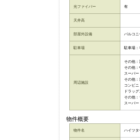
光ファイバー
有
天井高
部屋外設備
バルコニ
駐車場
駐車場：
その他：
その他：
スーパー
その他：
周辺施設
コンビニ
ドラッグ
その他：
スーパー
物件概要
物件名
ハイツター