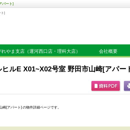
アパート]
ト]
がれやま支店（運河西口店・理科大店）
会社概要
ルE X01~X02号室 野田市山崎[アパー
市山崎[アパート] の物件詳細ページです。