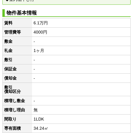
物件基本情報
賃料
6.1万円
管理費等
4000円
敷金
-
礼金
1ヶ月
敷引
-
保証金
-
償却金
-
敷引
償却区分
積増し敷金
-
積増し理由
無
間取り
1LDK
専有面積
34.24㎡