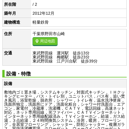
所在階
/ 2
築年月
2012年12月
建物構造
軽量鉄骨
住所
千葉県野田市山崎
周辺地図
交通
東武野田線 運河駅 徒歩13分
東武野田線 梅郷駅 徒歩23分
東武野田線 江戸川台駅 徒歩39分
設備・特徴
設備
敷地内ゴミ置き場，システムキッチン，対面式キッチン，ＩＨクッ
キングヒーター，バス・トイレ別，ユニットバス，バス有，追い焚
き風呂，浴室乾燥，脱衣所，シャワー，トイレ有，温水洗浄便座，
洗面所独立，洗面所にドア，洗面化粧台，シャワー付洗面台，エア
コン，家電付，冷蔵庫，洗濯機，ＣＡＴＶ，電話回線，高速ネット
対応，ネット専用回線，光ファイバー，ＣＡＴＶインターネット，
インターネット専用線配線済み，ＴＶインターホン，給湯，ガス給
湯，３点給湯，２４時間換気システム，冷房，暖房，フローリン
グ，全居室フローリング，シャッター，防犯シャッター，複層ガラ
ス，室内洗濯機置場，クローゼット，ウォークインクローゼット，