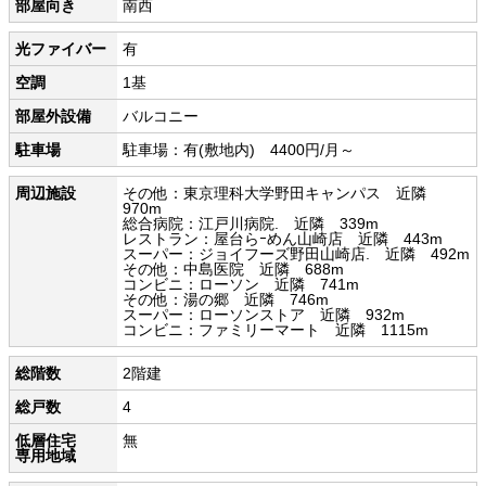
部屋向き
南西
光ファイバー
有
空調
1基
部屋外設備
バルコニー
駐車場
駐車場：有(敷地内) 4400円/月～
周辺施設
その他：東京理科大学野田キャンパス 近隣
970m
総合病院：江戸川病院. 近隣 339m
レストラン：屋台らｰめん山崎店 近隣 443m
スーパー：ジョイフーズ野田山崎店. 近隣 492m
その他：中島医院 近隣 688m
コンビニ：ローソン 近隣 741m
その他：湯の郷 近隣 746m
スーパー：ローソンストア 近隣 932m
コンビニ：ファミリーマート 近隣 1115m
総階数
2階建
総戸数
4
低層住宅
無
専用地域