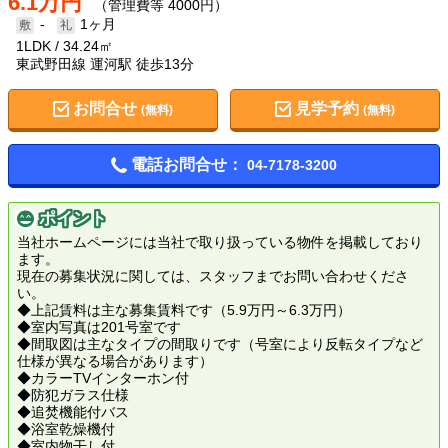
6.1万円
（管理費等 4000円）
-
1ヶ月
1LDK
34.24㎡
東武野田線 運河駅 徒歩13分
お問合せ
見学予約
(無料)
(無料)
電話お問合せ：
04-7178-3200
ポイント
当社ホームページには当社で取り扱っている物件を掲載しており
ます。
現在の募集状況に関しては、スタッフまでお問い合わせくださ
い。
◆上記賃料は主な募集賃料です（5.9万円～6.3万円）
◆室内写真は201号室です
◆間取図は主なタイプの間取りです（号室により反転タイプなど
仕様が異なる場合があります）
◆カラーTVインターホン付
◆防犯ガラス仕様
◆追焚機能付バス
◆浴室乾燥機付
◆室内物干し付