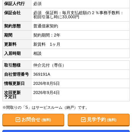
保証人代行
必須
保証会社
必須 保証料：毎月支払総額の２％事務手数料：
初回引落し時に33,000円
契約形態
普通借家契約
期間
契約期間：2年
更新料
新賃料 1ヶ月
入居時期
相談
取引態様
仲介元付（専任）
自社管理番号
369191A
情報更新日
2026年8月5日
次回更新
2026年9月4日
予定日
※間取りの「S」はサービスルーム（納戸）です。
お問合せ
見学予約
(無料)
(無料)