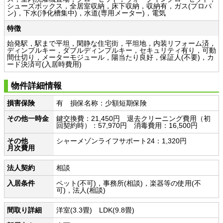
シューズボックス，全居室収納，床下収納，収納有，ガス(プロパ
ン)，下水(浄化槽集中)，水道(専用メーター)，電気
特徴
始発駅，駅まで平坦，閑静な住宅街，平坦地，内装リフォーム済，
ディンプルキー，ダブルディンプルキー，セキュリティ有り，可動
間仕切り，メーターモジュール，陽当たり良好，保証人(不要)，カ
ード決済可(入居時費用)
物件詳細情報
損害保険
有 損保名称：少額短期保険
その他一時金
鍵交換費：21,450円 退去クリーニング費用（初
回契約時）：57,970円 消毒費用：16,500円
その他
シャーメゾンライフサポート24：1,320円
月次費用
法人契約
相談
入居条件
ペット(不可)，事務所(相談)，楽器等の使用(不
可)，法人(相談)
間取り詳細
洋室(3.3畳) LDK(9.8畳)