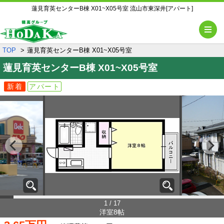
蓮見育英センターB棟 X01~X05号室 流山市東深井[アパート]
メ
TOP
蓮見育英センターB棟 X01~X05号室
蓮見育英センターB棟
X01~X05号室
新着
アパート
1 / 17
洋室8帖