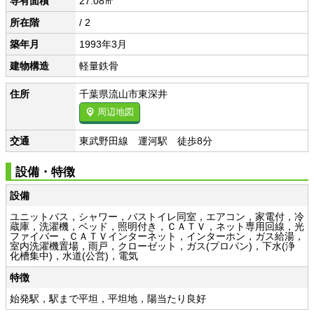
専有面積
27.08㎡
所在階
/ 2
築年月
1993年3月
建物構造
軽量鉄骨
住所
千葉県流山市東深井
周辺地図
交通
東武野田線 運河駅 徒歩8分
設備・特徴
設備
ユニットバス，シャワー，バストイレ同室，エアコン，家電付，冷
蔵庫，洗濯機，ベッド，照明付き，ＣＡＴＶ，ネット専用回線，光
ファイバー，ＣＡＴＶインターネット，インターホン，ガス給湯，
室内洗濯機置場，雨戸，クローゼット，ガス(プロパン)，下水(浄
化槽集中)，水道(公営)，電気
特徴
始発駅，駅まで平坦，平坦地，陽当たり良好