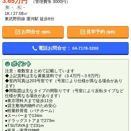
3.65万円
（管理費等 3000円）
-
-
1K
27.08㎡
東武野田線 運河駅 徒歩8分
お問合せ
見学予約
(無料)
(無料)
電話お問合せ：
04-7178-3200
ポイント
注意：複数室まとめて記載しています
◆上記賃料は主な募集賃料です（3.4万円～3.9万円）
◆室内写真は203号室です（号室により仕様が異なる場合があり
ます)
◆間取図は主なタイプの間取りです（号室により反転タイプなど
仕様が異なる場合があります）
●東京理科大まで徒歩11分
●貸主敷地内物件のため安心
●軽量鉄骨造（パナホーム）
●スーパーまで134m
●ドラッグストアまで273m
●TSUTAYAまで231m
●家具・家電付物件