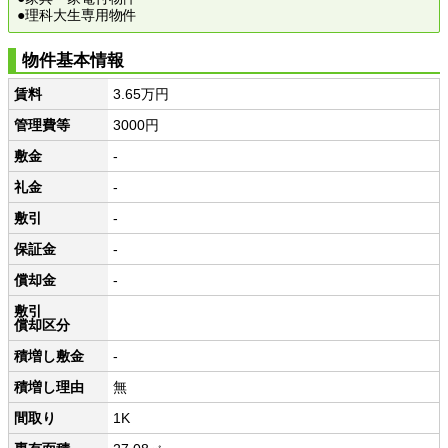
●理科大生専用物件
物件基本情報
賃料
3.65万円
管理費等
3000円
敷金
-
礼金
-
敷引
-
保証金
-
償却金
-
敷引
償却区分
積増し敷金
-
積増し理由
無
間取り
1K