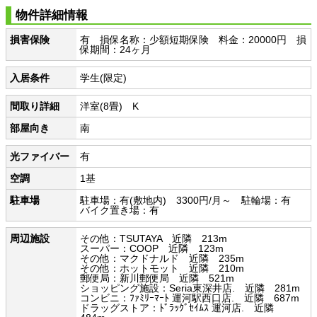
物件詳細情報
損害保険
有 損保名称：少額短期保険 料金：20000円 損
保期間：24ヶ月
入居条件
学生(限定)
間取り詳細
洋室(8畳) K
部屋向き
南
光ファイバー
有
空調
1基
駐車場
駐車場：有(敷地内) 3300円/月～ 駐輪場：有
バイク置き場：有
周辺施設
その他：TSUTAYA 近隣 213m
スーパー：COOP 近隣 123m
その他：マクドナルド 近隣 235m
その他：ホットモット 近隣 210m
郵便局：新川郵便局 近隣 521m
ショッピング施設：Seria東深井店. 近隣 281m
コンビニ：ﾌｧﾐﾘｰﾏｰﾄ 運河駅西口店. 近隣 687m
ドラッグストア：ﾄﾞﾗｯｸﾞｾｲﾑｽ 運河店. 近隣