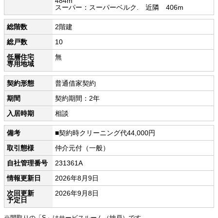
484m
スーパー：スーパーベルク. 近隣 406m
総階数
2階建
総戸数
10
低層住宅
無
専用地域
契約形態
普通借家契約
期間
契約期間：2年
入居時期
相談
備考
■契約時クリーニング代44,000円
取引態様
仲介元付（一般）
自社管理番号
231361A
情報更新日
2026年8月9日
次回更新
2026年9月8日
予定日
※間取りの「S」はサービスルーム（納戸）です。