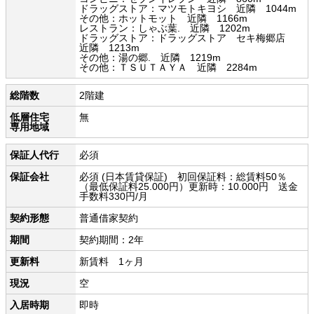
ドラッグストア：マツモトキヨシ 近隣 1044m
その他：ホットモット 近隣 1166m
レストラン：しゃぶ葉. 近隣 1202m
ドラッグストア：ドラッグストア セキ梅郷店
近隣 1213m
その他：湯の郷. 近隣 1219m
その他：ＴＳＵＴＡＹＡ 近隣 2284m
総階数
2階建
低層住宅
無
専用地域
保証人代行
必須
保証会社
必須 (日本賃貸保証) 初回保証料：総賃料50％
（最低保証料25.000円）更新時：10.000円 送金
手数料330円/月
契約形態
普通借家契約
期間
契約期間：2年
更新料
新賃料 1ヶ月
現況
空
入居時期
即時