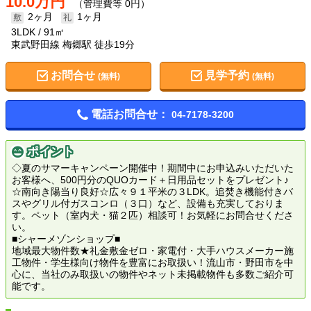
10.0万円
（管理費等 0円）
2ヶ月
1ヶ月
3LDK
91㎡
東武野田線 梅郷駅 徒歩19分
お問合せ
見学予約
(無料)
(無料)
電話お問合せ：
04-7178-3200
ポイント
◇夏のサマーキャンペーン開催中！期間中にお申込みいただいた
お客様へ、500円分のQUOカード＋日用品セットをプレゼント♪
☆南向き陽当り良好☆広々９１平米の３LDK。追焚き機能付きバ
スやグリル付ガスコンロ（３口）など、設備も充実しておりま
す。ペット（室内犬・猫２匹）相談可！お気軽にお問合せくださ
い。
■シャーメゾンショップ■
地域最大物件数★礼金敷金ゼロ・家電付・大手ハウスメーカー施
工物件・学生様向け物件を豊富にお取扱い！流山市・野田市を中
心に、当社のみ取扱いの物件やネット未掲載物件も多数ご紹介可
能です。