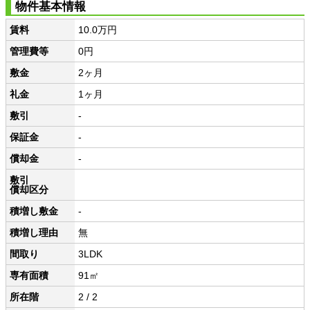
物件基本情報
賃料
10.0万円
管理費等
0円
敷金
2ヶ月
礼金
1ヶ月
敷引
-
保証金
-
償却金
-
敷引
償却区分
積増し敷金
-
積増し理由
無
間取り
3LDK
専有面積
91㎡
所在階
2 / 2