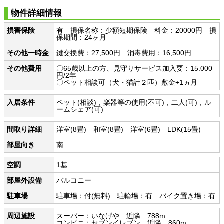
物件詳細情報
損害保険
有 損保名称：少額短期保険 料金：20000円 損
保期間：24ヶ月
その他一時金
鍵交換費：27,500円 消毒費用：16,500円
その他費用
〇65歳以上の方、見守りサービス加入要：15.000
円/2年
〇ペット相談可（犬・猫計２匹）敷金+1ヵ月
入居条件
ペット(相談)，楽器等の使用(不可)，二人(可)，ル
ームシェア(可)
間取り詳細
洋室(8畳) 和室(8畳) 洋室(6畳) LDK(15畳)
部屋向き
南
空調
1基
部屋外設備
バルコニー
駐車場
駐車場：付(無料) 駐輪場：有 バイク置き場：有
周辺施設
スーパー：いなげや 近隣 788m
コンビニ：セブンイレブン 近隣 860m