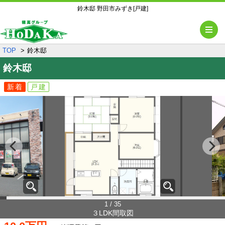
鈴木邸 野田市みずき[戸建]
メ
TOP
鈴木邸
鈴木邸
新着
戸建
1 / 35
３LDK間取図