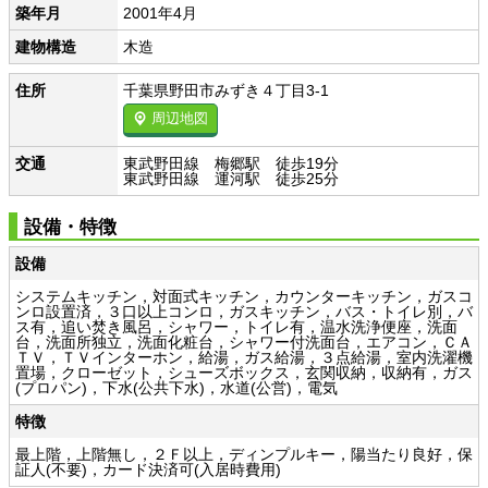
築年月
2001年4月
建物構造
木造
住所
千葉県野田市みずき４丁目3-1
周辺地図
交通
東武野田線 梅郷駅 徒歩19分
東武野田線 運河駅 徒歩25分
設備・特徴
設備
システムキッチン，対面式キッチン，カウンターキッチン，ガスコ
ンロ設置済，３口以上コンロ，ガスキッチン，バス・トイレ別，バ
ス有，追い焚き風呂，シャワー，トイレ有，温水洗浄便座，洗面
台，洗面所独立，洗面化粧台，シャワー付洗面台，エアコン，ＣＡ
ＴＶ，ＴＶインターホン，給湯，ガス給湯，３点給湯，室内洗濯機
置場，クローゼット，シューズボックス，玄関収納，収納有，ガス
(プロパン)，下水(公共下水)，水道(公営)，電気
特徴
最上階，上階無し，２Ｆ以上，ディンプルキー，陽当たり良好，保
証人(不要)，カード決済可(入居時費用)