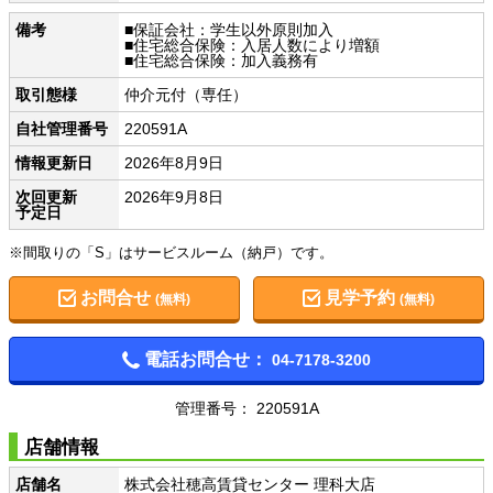
備考
■保証会社：学生以外原則加入
■住宅総合保険：入居人数により増額
■住宅総合保険：加入義務有
取引態様
仲介元付（専任）
自社管理番号
220591A
情報更新日
2026年8月9日
次回更新
2026年9月8日
予定日
※間取りの「S」はサービスルーム（納戸）です。
お問合せ
見学予約
(無料)
(無料)
電話お問合せ：
04-7178-3200
管理番号： 220591A
店舗情報
店舗名
株式会社穂高賃貸センター 理科大店