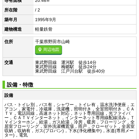
専有面積
20.46㎡
所在階
/ 2
築年月
1995年9月
建物構造
軽量鉄骨
住所
千葉県野田市山崎
周辺地図
交通
東武野田線 運河駅 徒歩14分
東武野田線 梅郷駅 徒歩24分
東武野田線 江戸川台駅 徒歩40分
設備・特徴
設備
バス・トイレ別，バス有，シャワー，トイレ有，温水洗浄便座，エ
アコン，家電付，冷蔵庫，洗濯機，照明付き，全室照明付き，ＣＡ
ＴＶ，電話回線，高速ネット対応，ネット専用回線，光ファイバ
ー，ＣＡＴＶインターネット，インターネット専用線配線済み，Ｔ
Ｖインターホン，給湯，ガス給湯，冷房，暖房，フローリング，全
居室フローリング，室外洗濯機置場，雨戸，クローゼット，全居室
収納，収納有，ガス(プロパン)，下水(浄化槽集中)，水道(専用メー
ター)，電気