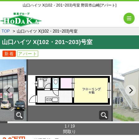
山口ハイツ X(102・201~203)号室 野田市山崎[アパート]
メ
TOP
山口ハイツ X(102・201~203)号室
山口ハイツ
X(102・201~203)号室
新着
アパート
1 / 19
間取り