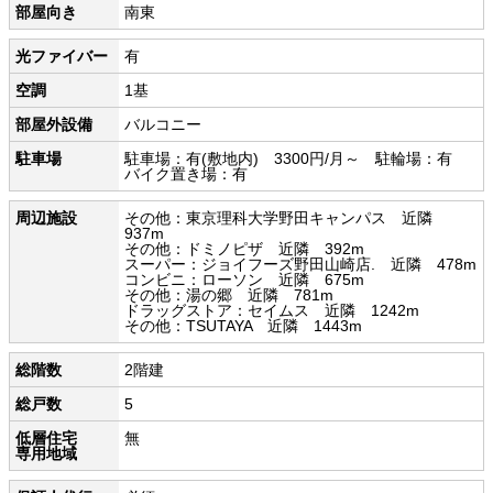
部屋向き
南東
光ファイバー
有
空調
1基
部屋外設備
バルコニー
駐車場
駐車場：有(敷地内) 3300円/月～ 駐輪場：有
バイク置き場：有
周辺施設
その他：東京理科大学野田キャンパス 近隣
937m
その他：ドミノピザ 近隣 392m
スーパー：ジョイフーズ野田山崎店. 近隣 478m
コンビニ：ローソン 近隣 675m
その他：湯の郷 近隣 781m
ドラッグストア：セイムス 近隣 1242m
その他：TSUTAYA 近隣 1443m
総階数
2階建
総戸数
5
低層住宅
無
専用地域