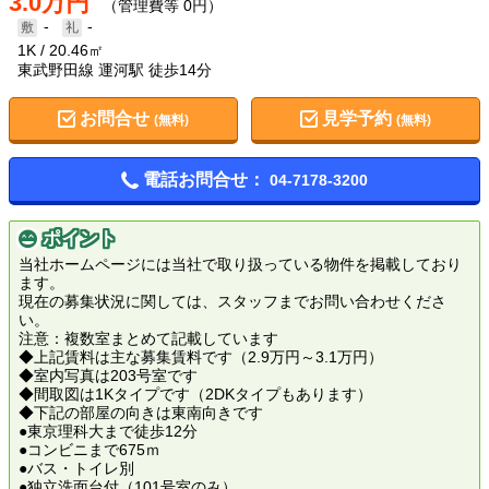
3.0万円
（管理費等 0円）
-
-
1K
20.46㎡
東武野田線 運河駅 徒歩14分
お問合せ
見学予約
(無料)
(無料)
電話お問合せ：
04-7178-3200
ポイント
当社ホームページには当社で取り扱っている物件を掲載しており
ます。
現在の募集状況に関しては、スタッフまでお問い合わせくださ
い。
注意：複数室まとめて記載しています
◆上記賃料は主な募集賃料です（2.9万円～3.1万円）
◆室内写真は203号室です
◆間取図は1Kタイプです（2DKタイプもあります）
◆下記の部屋の向きは東南向きです
●東京理科大まで徒歩12分
●コンビニまで675ｍ
●バス・トイレ別
●独立洗面台付（101号室のみ）