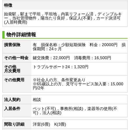
特徴
始発駅，駅まで平坦，平坦地，内装リフォーム済，ディンプルキ
ー，当社管理物件，陽当たり良好，保証人(不要)，カード決済可
(入居時費用)
物件詳細情報
損害保険
有 損保名称：少額短期保険 料金：20000円 損
保期間：24ヶ月
その他一時金
鍵交換費：22,000円 消毒費用：16,500円
その他
トラブルサポート24：1,320円
月次費用
その他費用
※社会人の方、条件変更あり
※65歳以上の方、見守りサービス加入要：15,000
円/2年
法人契約
相談
入居条件
ペット(不可)，事務所(相談)，楽器等の使用(不
可)，法人(相談)
間取り詳細
洋室(6畳) K(3畳)