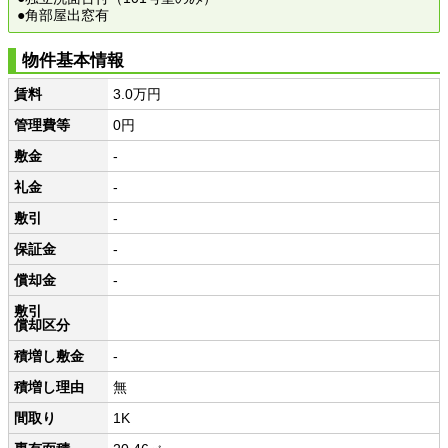
●角部屋出窓有
物件基本情報
賃料
3.0万円
管理費等
0円
敷金
-
礼金
-
敷引
-
保証金
-
償却金
-
敷引
償却区分
積増し敷金
-
積増し理由
無
間取り
1K