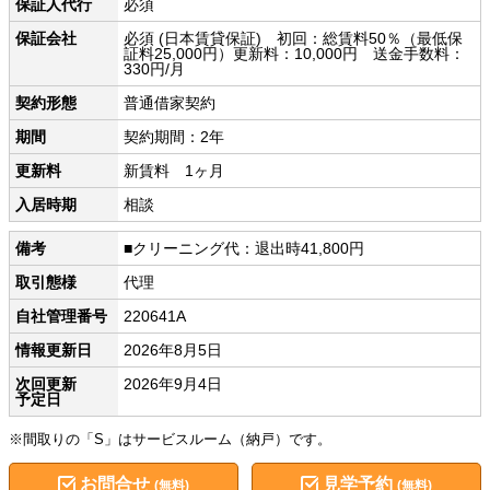
保証人代行
必須
保証会社
必須 (日本賃貸保証) 初回：総賃料50％（最低保
証料25,000円）更新料：10,000円 送金手数料：
330円/月
契約形態
普通借家契約
期間
契約期間：2年
更新料
新賃料 1ヶ月
入居時期
相談
備考
■クリーニング代：退出時41,800円
取引態様
代理
自社管理番号
220641A
情報更新日
2026年8月5日
次回更新
2026年9月4日
予定日
※間取りの「S」はサービスルーム（納戸）です。
お問合せ
見学予約
(無料)
(無料)