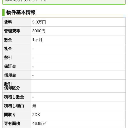
物件基本情報
賃料
5.0万円
管理費等
3000円
敷金
1ヶ月
礼金
-
敷引
-
保証金
-
償却金
-
敷引
償却区分
積増し敷金
-
積増し理由
無
間取り
2DK
専有面積
46.85㎡