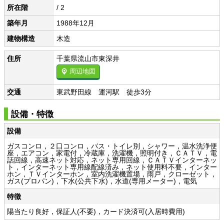
所在階
/ 2
築年月
1988年12月
建物構造
木造
住所
千葉県流山市東深井
周辺地図
交通
東武野田線 運河駅 徒歩3分
設備・特徴
設備
ガスコンロ，２口コンロ，バス・トイレ別，シャワー，温水洗浄便
座，エアコン，家電付，冷蔵庫，洗濯機，照明付き，ＣＡＴＶ，電
話回線，高速ネット対応，ネット専用回線，ＣＡＴＶインターネッ
ト，インターネット専用線配線済み，ネット使用料不要，インター
ホン，ＴＶインターホン，室内洗濯機置場，雨戸，クローゼット，
ガス(プロパン)，下水(公共下水)，水道(専用メーター)，電気
特徴
陽当たり良好，保証人(不要)，カード決済可(入居時費用)