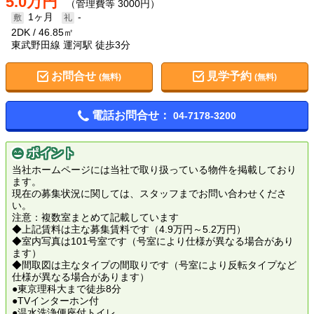
5.0万円
（管理費等 3000円）
1ヶ月
-
2DK
46.85㎡
東武野田線 運河駅 徒歩3分
お問合せ
見学予約
(無料)
(無料)
電話お問合せ：
04-7178-3200
ポイント
当社ホームページには当社で取り扱っている物件を掲載しており
ます。
現在の募集状況に関しては、スタッフまでお問い合わせくださ
い。
注意：複数室まとめて記載しています
◆上記賃料は主な募集賃料です（4.9万円～5.2万円）
◆室内写真は101号室です（号室により仕様が異なる場合があり
ます）
◆間取図は主なタイプの間取りです（号室により反転タイプなど
仕様が異なる場合があります）
●東京理科大まで徒歩8分
●TVインターホン付
●温水洗浄便座付トイレ