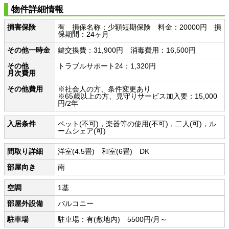
物件詳細情報
損害保険
有 損保名称：少額短期保険 料金：20000円 損
保期間：24ヶ月
その他一時金
鍵交換費：31,900円 消毒費用：16,500円
その他
トラブルサポート24：1,320円
月次費用
その他費用
※社会人の方、条件変更あり
※65歳以上の方、見守りサービス加入要：15,000
円/2年
入居条件
ペット(不可)，楽器等の使用(不可)，二人(可)，ル
ームシェア(可)
間取り詳細
洋室(4.5畳) 和室(6畳) DK
部屋向き
南
空調
1基
部屋外設備
バルコニー
駐車場
駐車場：有(敷地内) 5500円/月～