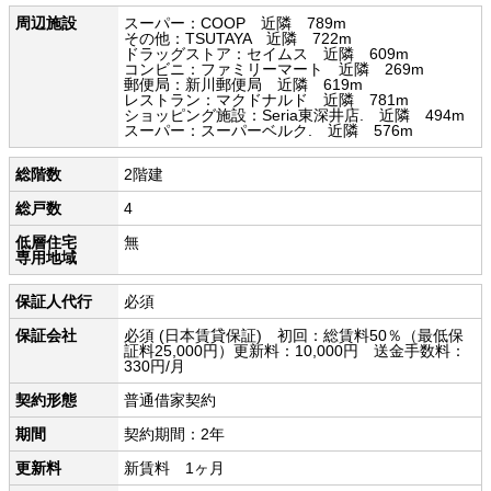
周辺施設
スーパー：COOP 近隣 789m
その他：TSUTAYA 近隣 722m
ドラッグストア：セイムス 近隣 609m
コンビニ：ファミリーマート 近隣 269m
郵便局：新川郵便局 近隣 619m
レストラン：マクドナルド 近隣 781m
ショッピング施設：Seria東深井店. 近隣 494m
スーパー：スーパーベルク. 近隣 576m
総階数
2階建
総戸数
4
低層住宅
無
専用地域
保証人代行
必須
保証会社
必須 (日本賃貸保証) 初回：総賃料50％（最低保
証料25,000円）更新料：10,000円 送金手数料：
330円/月
契約形態
普通借家契約
期間
契約期間：2年
更新料
新賃料 1ヶ月