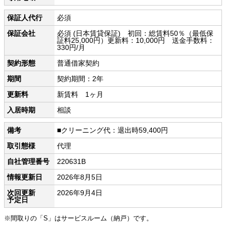
保証人代行
必須
保証会社
必須 (日本賃貸保証) 初回：総賃料50％（最低保
証料25,000円）更新料：10,000円 送金手数料：
330円/月
契約形態
普通借家契約
期間
契約期間：2年
更新料
新賃料 1ヶ月
入居時期
相談
備考
■クリーニング代：退出時59,400円
取引態様
代理
自社管理番号
220631B
情報更新日
2026年8月5日
次回更新
2026年9月4日
予定日
※間取りの「S」はサービスルーム（納戸）です。