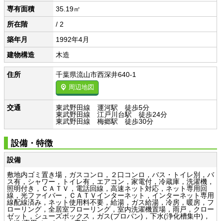
専有面積
35.19㎡
所在階
/ 2
築年月
1992年4月
建物構造
木造
住所
千葉県流山市西深井640-1
周辺地図
交通
東武野田線 運河駅 徒歩5分
東武野田線 江戸川台駅 徒歩24分
東武野田線 梅郷駅 徒歩30分
設備・特徴
設備
敷地内ゴミ置き場，ガスコンロ，２口コンロ，バス・トイレ別，バ
ス有，シャワー，トイレ有，エアコン，家電付，冷蔵庫，洗濯機，
照明付き，ＣＡＴＶ，電話回線，高速ネット対応，ネット専用回
線，光ファイバー，ＣＡＴＶインターネット，インターネット専用
線配線済み，ネット使用料不要，給湯，ガス給湯，冷房，暖房，フ
ローリング，全居室フローリング，室内洗濯機置場，雨戸，クロー
ゼット，シューズボックス，ガス(プロパン)，下水(浄化槽集中)，