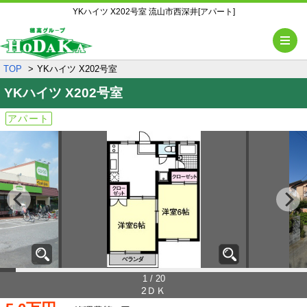
YKハイツ X202号室 流山市西深井[アパート]
メ
TOP
YKハイツ X202号室
YKハイツ
X202号室
アパート
1 / 20
2ＤＫ