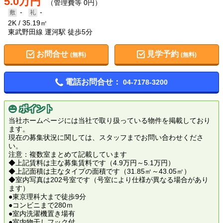
5.0万円
（管理費等 0円）
-
-
2K
35.19㎡
東武野田線 運河駅 徒歩5分
お問合せ
見学予約
(無料)
(無料)
電話お問合せ：
04-7178-3200
ポイント
当社ホームページには当社で取り扱っている物件を掲載しており
ます。
現在の募集状況に関しては、スタッフまでお問い合わせくださ
い。
注意：複数室まとめて記載しています
◆上記賃料は主な募集賃料です（4.9万円～5.1万円）
◆上記面積は主なタイプの面積です（31.85㎡～43.05㎡）
◆室内写真は202号室です（号室により仕様が異なる場合があり
ます）
●東京理科大まで徒歩9分
●コンビニまで280ｍ
●室内洗濯機置き場有
●室内物干しフック付