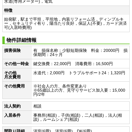
水道(専用メーター)，電気
特徴
始発駅，駅まで平坦，平坦地，内装リフォーム済，ディンプルキ
ー，セキュリティ有り，陽当たり良好，保証人(不要)，カード決済
可(入居時費用)
物件詳細情報
損害保険
有 損保名称：少額短期保険 料金：20000円 損
保期間：24ヶ月
その他一時金
鍵交換費：22,000円 消毒費用：16,500円
その他
水道代：2,000円 トラブルサポート24：1,320円
月次費用
その他費用
※社会人の方、条件変更あり
※65歳以上の方、見守りサービス加入要：15,000
円/2年
法人契約
相談
入居条件
事務所(相談)，子供(相談)，二人(相談)，法人(相
談)，ルームシェア(相談)
間取り詳細
洋室(6畳) 洋室(6畳) DK(6畳)