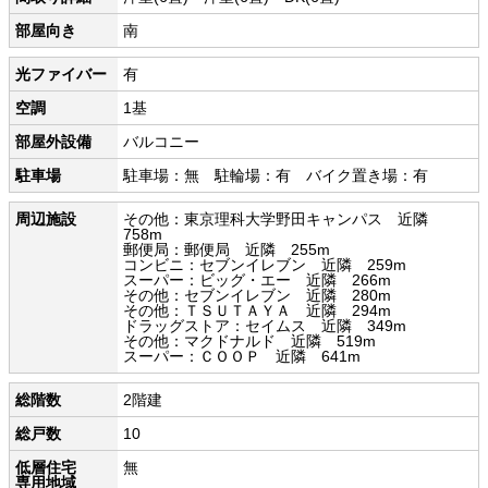
部屋向き
南
光ファイバー
有
空調
1基
部屋外設備
バルコニー
駐車場
駐車場：無 駐輪場：有 バイク置き場：有
周辺施設
その他：東京理科大学野田キャンパス 近隣
758m
郵便局：郵便局 近隣 255m
コンビニ：セブンイレブン 近隣 259m
スーパー：ビッグ・エー 近隣 266m
その他：セブンイレブン 近隣 280m
その他：ＴＳＵＴＡＹＡ 近隣 294m
ドラッグストア：セイムス 近隣 349m
その他：マクドナルド 近隣 519m
スーパー：ＣＯＯＰ 近隣 641m
総階数
2階建
総戸数
10
低層住宅
無
専用地域