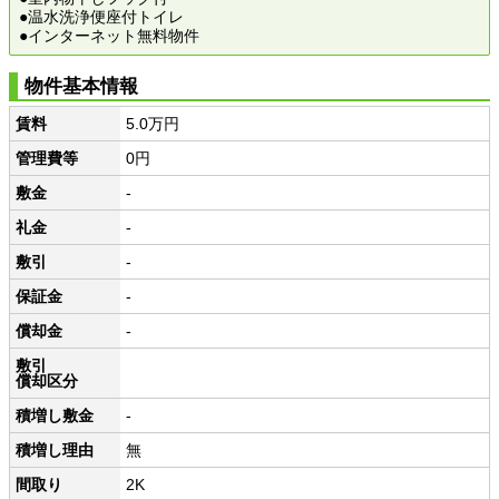
●温水洗浄便座付トイレ
●インターネット無料物件
物件基本情報
賃料
5.0万円
管理費等
0円
敷金
-
礼金
-
敷引
-
保証金
-
償却金
-
敷引
償却区分
積増し敷金
-
積増し理由
無
間取り
2K